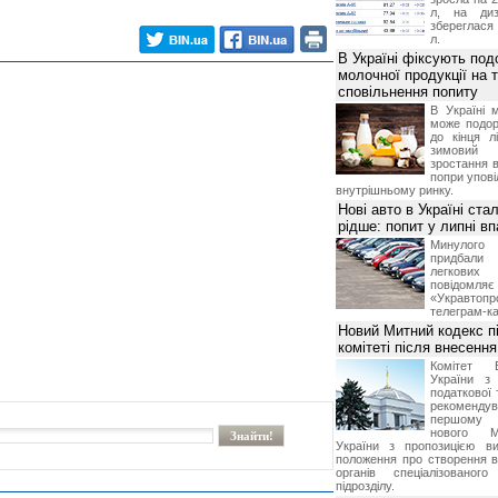
л, на диз
збереглася 
л.
В Україні фіксують по
молочної продукції на т
сповільнення попиту
В Україні 
може подор
до кінця л
зимовий
зростання в
попри упові
внутрішньому ринку.
Нові авто в Україні ста
рідше: попит у липні в
Минулого 
придбал
легкових
повідом
«Укравтоп
телеграм-ка
Новий Митний кодекс п
комітеті після внесенн
Комітет 
України з 
податкової 
рекоменду
першому 
нового М
України з пропозицією в
положення про створення в
органів спеціалізованого
підрозділу.