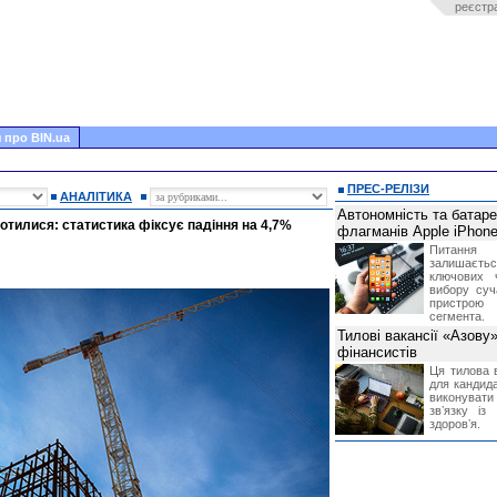
реєстр
 про BIN.ua
ПРЕС-РЕЛІЗИ
АНАЛІТИКА
Автономність та батар
ротилися: статистика фіксує падіння на 4,7%
флагманів Apple iPhone
Питання
залишає
ключових 
вибору суч
пристрою
сегмента.
Тилові вакансії «Азову
фінансистів
Ця тилова в
для кандида
виконувати 
звʼязку із
здоровʼя.