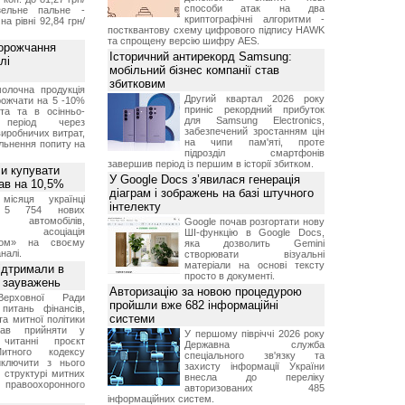
способи атак на два
ельне пальне -
криптографічні алгоритми -
на рівні 92,84 грн/
постквантову схему цифрового підпису HAWK
та спрощену версію шифру AES.
дорожчання
Історичний антирекорд Samsung:
лі
мобільний бізнес компанії став
збитковим
молочна продукція
Другий квартал 2026 року
ожчати на 5 -10%
приніс рекордний прибуток
іта та в осінньо-
для Samsung Electronics,
 період через
забезпечений зростанням цін
иробничих витрат,
на чипи пам'яті, проте
льнення попиту на
підрозділ смартфонів
завершив період із першим в історії збитком.
ли купувати
У Google Docs з’явилася генерація
пав на 10,5%
діаграм і зображень на базі штучного
місяця українці
інтелекту
и 5 754 нових
 автомобілів,
Google почав розгортати нову
ляє асоціація
ШІ-функцію в Google Docs,
ром» на своєму
яка дозволить Gemini
налі.
створювати візуальні
матеріали на основі тексту
ідтримали в
просто в документі.
я зауважень
Авторизацію за новою процедурою
Верховної Ради
пройшли вже 682 інформаційні
питань фінансів,
системи
та митної політики
вав прийняти у
У першому півріччі 2026 року
читанні проєкт
Державна служба
итного кодексу
спеціального зв'язку та
иключити з нього
захисту інформації України
 структурі митних
внесла до переліку
 правоохоронного
авторизованих 485
інформаційних систем.