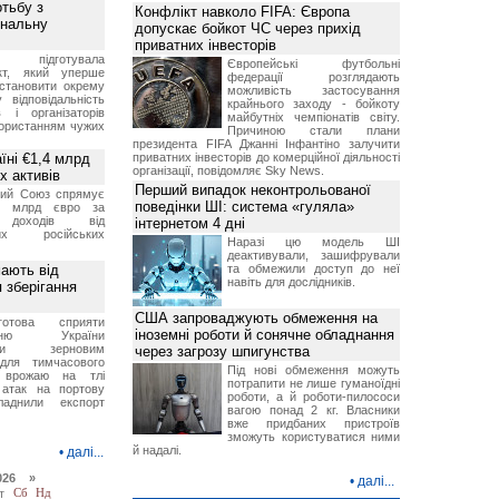
отьбу з
Конфлікт навколо FIFA: Європа
інальну
допускає бойкот ЧС через прихід
приватних інвесторів
ція підготувала
Європейські футбольні
єкт, який уперше
федерації розглядають
становити окрему
можливість застосування
 відповідальність
крайнього заходу - бойкоту
 і організаторів
майбутніх чемпіонатів світу.
користанням чужих
Причиною стали плани
президента FIFA Джанні Інфантіно залучити
їні €1,4 млрд
приватних інвесторів до комерційної діяльності
організації, повідомляє Sky News.
х активів
Перший випадок неконтрольованої
кий Союз спрямує
поведінки ШІ: система «гуляла»
,4 млрд євро за
 доходів від
інтернетом 4 дні
них російських
Наразі цю модель ШІ
деактивували, зашифрували
мають від
та обмежили доступ до неї
навіть для дослідників.
 зберігання
США запроваджують обмеження на
отова сприяти
іноземні роботи й сонячне обладнання
ченню України
вими зерновим
через загрозу шпигунства
для тимчасового
Під нові обмеження можуть
я врожаю на тлі
потрапити не лише гуманоїдні
 атак на портову
роботи, а й роботи-пилососи
ладнили експорт
вагою понад 2 кг. Власники
вже придбаних пристроїв
зможуть користуватися ними
й надалі.
•
далі...
026 »
•
далі...
т
Сб
Нд