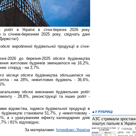
 робіт в Україні в січні-березні 2026 року
із січнем-березнем 2025 року, свідчать дані
Держстат).
обсяг виробленої будівельної продукції в січні-
.
зні-2026 до березня-2025 обсяги будівництва
дення житлових будинків зменшилося на 16,2%,
них споруд - на 3,7%.
го місяця обсяги будівництва збільшилися на
житла - на 28%, нежитлових будівель - 36,6%,
,6%.
загальному обсязі виконаних будівельних робіт
монту - 28,8%, реконструкції та інших робіт -
ми відомства, індекси будівельної продукції в
У РУБРИЦІ
 будівництві становили 51,7%, у нежитловому -
5%, а з урахуванням ефекту календарних днів
АЗС стримали зростання
,7% і 81% відповідно.
коштує пальне в Україн
У середу, 
За матеріалами:
Інтерфакс-Україна
ціна на б
зросла на 2