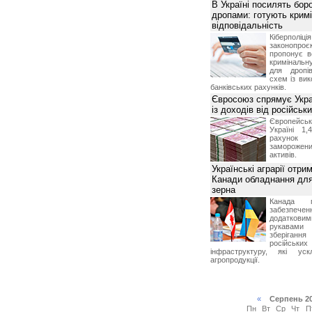
В Україні посилять бор
дропами: готують крим
відповідальність
Кіберполі
законопро
пропонує в
кримінальну
для дропів
схем із ви
банківських рахунків.
Євросоюз спрямує Укра
із доходів від російськи
Європейсь
Україні 1
рахунок
замороже
активів.
Українські аграрії отри
Канади обладнання для
зерна
Канада г
забезпе
додатко
рукавами 
зберіганн
російських
інфраструктуру, які уск
агропродукції.
«
Серпень 2
Пн
Вт
Ср
Чт
П