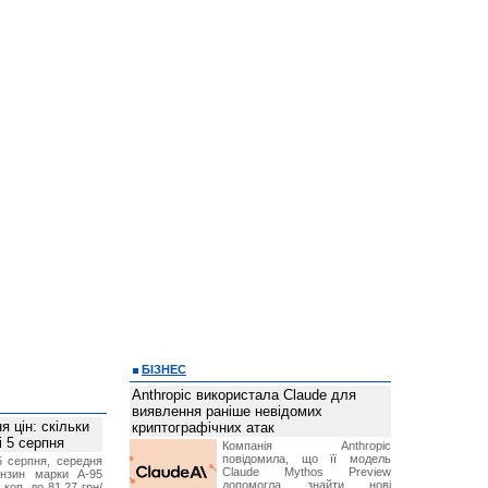
БІЗНЕС
Anthropic використала Claude для
виявлення раніше невідомих
 цін: скільки
криптографічних атак
і 5 серпня
Компанія Anthropic
повідомила, що її модель
5 серпня, середня
Claude Mythos Preview
ензин марки А-95
допомогла знайти нові
 коп. до 81,27 грн/