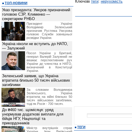
Ключові
теги
:
нерухомість
ТОП-НОВИНИ
Указ президента: Умєров призначений
головою СЗР, Клименко —
секретарем РНБО
Президент України
Володимир Зеленський
призначив Pустема Умєрова
головою Служби зовнішньої
розвідки України.
Україна ніколи не вступить до НАТО,
— Залужний
Посол України у Британії,
генерал Валерій Залужний не
вважає перспективним рух
України до членства в НАТО,
визначений в Конституції
України.
Зеленський заявив, що Україна
втратила близько 50 тисяч військових
загиблими
За словами Володимира
Зеленського, Україна
втратила на війні близько 50
тисяч військових загиблими,
тоді як Росія - 700 тисяч.
До ₴460 тис. щомісяця: уряд
унормував додаткові виплати для
бійців НГУ, Нацполіції та
прикордонників
ТЕГИ
Міністр внутрішніх справ
України Іван Вигівський