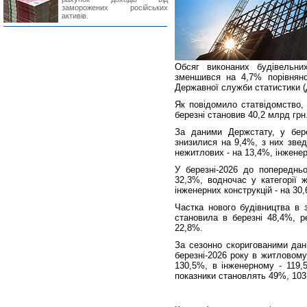
заморожених російських
активів.
Обсяг виконаних будівельних
зменшився на 4,7% порівняно 
Державної служби статистики (
Як повідомило статвідомство, 
березні становив 40,2 млрд грн
За даними Держстату, у бере
знизилися на 9,4%, з них зве
нежитлових - на 13,4%, інженер
У березні-2026 до попередньо
32,3%, водночас у категорії 
інженерних конструкцій - на 30
Частка нового будівництва в 
становила в березні 48,4%, ре
22,8%.
За сезонно скоригованими дани
березні-2026 року в житловому
130,5%, в інженерному - 119,
показники становлять 49%, 103