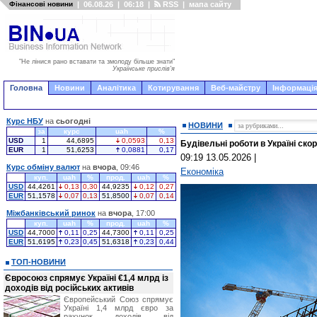
Фінансові новини
|
06.08.26
|
06:18
|
RSS
|
мапа сайту
"Не лінися рано вставати та змолоду більше знати"
Українське прислів'я
Головна
Новини
Аналітика
Котирування
Веб-майстру
Інформація
Курс НБУ
на
сьогодні
НОВИНИ
за
курс
uah
%
USD
1
44,6895
0,0593
0,13
Будівельні роботи в Україні ско
EUR
1
51,6253
0,0881
0,17
09:19 13.05.2026
|
Курс обміну валют
на
вчора
, 09:46
Економіка
куп.
uah
%
прод.
uah
%
USD
44,4261
0,13
0,30
44,9235
0,12
0,27
EUR
51,1578
0,07
0,13
51,8500
0,07
0,14
Міжбанківський ринок
на
вчора
, 17:00
куп.
uah
%
прод.
uah
%
USD
44,7000
0,11
0,25
44,7300
0,11
0,25
EUR
51,6195
0,23
0,45
51,6318
0,23
0,44
ТОП-НОВИНИ
Євросоюз спрямує Україні €1,4 млрд із
доходів від російських активів
Європейський Союз спрямує
Україні 1,4 млрд євро за
рахунок доходів від