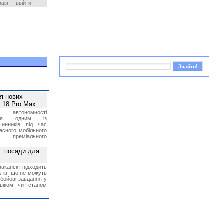
ація
|
ввійти
ея нових
 18 Pro Max
 автономності
ться одним із
чинників під час
асного мобільного
 преміального
»: посади для
акансія підходить
тів, що не можуть
бойові завдання у
 віком чи станом