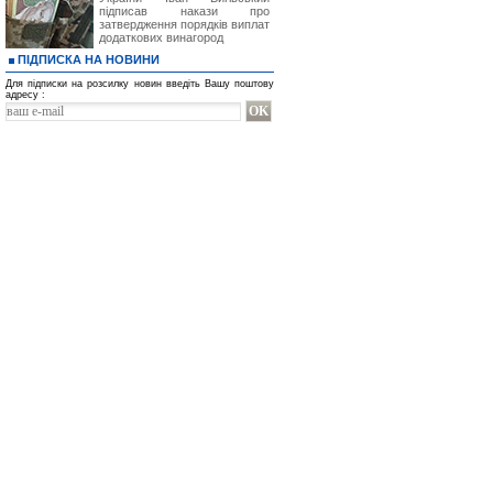
підписав накази про
затвердження порядків виплат
додаткових винагород
ПІДПИСКА НА НОВИНИ
Для підписки на розсилку новин введіть Вашу поштову
адресу :