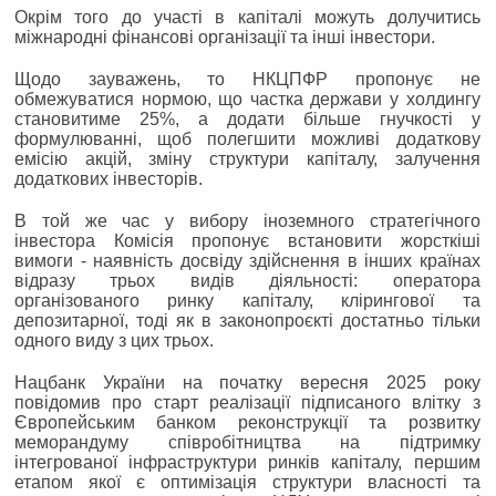
Окрім того до участі в капіталі можуть долучитись
міжнародні фінансові організації та інші інвестори.
Щодо зауважень, то НКЦПФР пропонує не
обмежуватися нормою, що частка держави у холдингу
становитиме 25%, а додати більше гнучкості у
формулюванні, щоб полегшити можливі додаткову
емісію акцій, зміну структури капіталу, залучення
додаткових інвесторів.
В той же час у вибору іноземного стратегічного
інвестора Комісія пропонує встановити жорсткіші
вимоги - наявність досвіду здійснення в інших країнах
відразу трьох видів діяльності: оператора
організованого ринку капіталу, клірингової та
депозитарної, тоді як в законопроєкті достатньо тільки
одного виду з цих трьох.
Нацбанк України на початку вересня 2025 року
повідомив про старт реалізації підписаного влітку з
Європейським банком реконструкції та розвитку
меморандуму співробітництва на підтримку
інтегрованої інфраструктури ринків капіталу, першим
етапом якої є оптимізація структури власності та