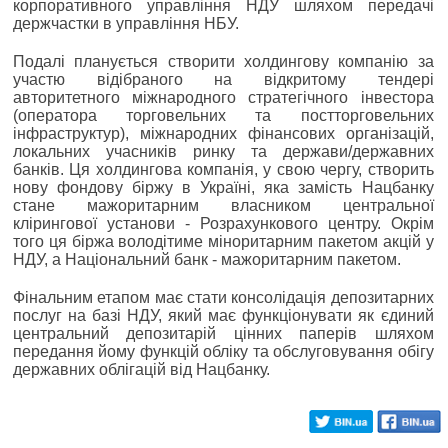
корпоративного управління НДУ шляхом передачі
держчастки в управління НБУ.
Подалі планується створити холдингову компанію за
участю відібраного на відкритому тендері
авторитетного міжнародного стратегічного інвестора
(оператора торговельних та постторговельних
інфраструктур), міжнародних фінансових організацій,
локальних учасників ринку та держави/державних
банків. Ця холдингова компанія, у свою чергу, створить
нову фондову біржу в Україні, яка замість Нацбанку
стане мажоритарним власником центральної
клірингової установи - Розрахункового центру. Окрім
того ця біржа володітиме міноритарним пакетом акцій у
НДУ, а Національний банк - мажоритарним пакетом.
Фінальним етапом має стати консолідація депозитарних
послуг на базі НДУ, який має функціонувати як єдиний
центральний депозитарій цінних паперів шляхом
передання йому функцій обліку та обслуговування обігу
державних облігацій від Нацбанку.