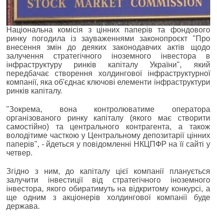
Національна комісія з цінних паперів та фондового
ринку погодила із зауваженнями законопроєкт "Про
внесення змін до деяких законодавчих актів щодо
залучення стратегічного іноземного інвестора в
інфраструктуру ринків капіталу України", який
передбачає створення холдингової інфраструктурної
компанії, яка об'єднає ключові елементи інфраструктури
ринків капіталу.
"Зокрема, вона контролюватиме оператора
організованого ринку капіталу (якого має створити
самостійно) та центрального контрагента, а також
володітиме часткою у Центральному депозитарії цінних
паперів", - йдеться у повідомленні НКЦПФР на її сайті у
четвер.
Згідно з ним, до капіталу цієї компанії планується
залучити інвестиції від стратегічного іноземного
інвестора, якого обиратимуть на відкритому конкурсі, а
ще одним з акціонерів холдингової компанії буде
держава.