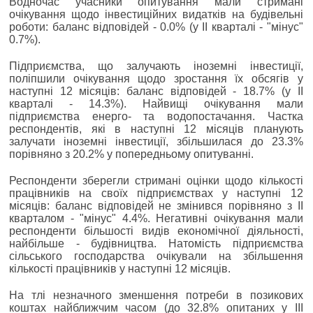
Водночас учасники опитування мали стримані
очікування щодо інвестиційних видатків на будівельні
роботи: баланс відповідей - 0.0% (у IІ кварталі - "мінус"
0.7%).
Підприємства, що залучають іноземні інвестиції,
поліпшили очікування щодо зростання їх обсягів у
наступні 12 місяців: баланс відповідей - 18.7% (у ІІ
кварталі - 14.3%). Найвищі очікування мали
підприємства енерго- та водопостачання. Частка
респондентів, які в наступні 12 місяців планують
залучати іноземні інвестиції, збільшилася до 23.3%
порівняно з 20.2% у попередньому опитуванні.
Респонденти зберегли стримані оцінки щодо кількості
працівників на своїх підприємствах у наступні 12
місяців: баланс відповідей не змінився порівняно з ІІ
кварталом - "мінус" 4.4%. Негативні очікування мали
респонденти більшості видів економічної діяльності,
найбільше - будівництва. Натомість підприємства
сільського господарства очікували на збільшення
кількості працівників у наступні 12 місяців.
На тлі незначного зменшення потреби в позикових
коштах найближчим часом (до 32.8% опитаних у ІІІ