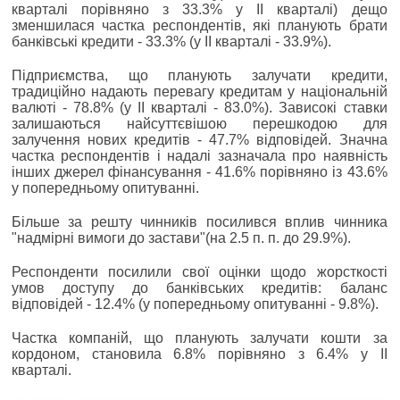
кварталі порівняно з 33.3% у ІІ кварталі) дещо
зменшилася частка респондентів, які планують брати
банківські кредити - 33.3% (у ІІ кварталі - 33.9%).
Підприємства, що планують залучати кредити,
традиційно надають перевагу кредитам у національній
валюті - 78.8% (у ІІ кварталі - 83.0%). Зависокі ставки
залишаються найсуттєвішою перешкодою для
залучення нових кредитів - 47.7% відповідей. Значна
частка респондентів і надалі зазначала про наявність
інших джерел фінансування - 41.6% порівняно із 43.6%
у попередньому опитуванні.
Більше за решту чинників посилився вплив чинника
"надмірні вимоги до застави"(на 2.5 п. п. до 29.9%).
Респонденти посилили свої оцінки щодо жорсткості
умов доступу до банківських кредитів: баланс
відповідей - 12.4% (у попередньому опитуванні - 9.8%).
Частка компаній, що планують залучати кошти за
кордоном, становила 6.8% порівняно з 6.4% у ІІ
кварталі.