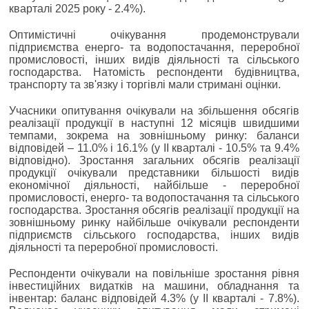
кварталі 2025 року - 2.4%).
Оптимістичні очікування продемонстрували
підприємства енерго- та водопостачання, переробної
промисловості, інших видів діяльності та сільського
господарства. Натомість респонденти будівництва,
транспорту та зв'язку і торгівлі мали стримані оцінки.
Учасники опитування очікували на збільшення обсягів
реалізації продукції в наступні 12 місяців швидшими
темпами, зокрема на зовнішньому ринку: баланси
відповідей ‒ 11.0% і 16.1% (у ІІ кварталі - 10.5% та 9.4%
відповідно). Зростання загальних обсягів реалізації
продукції очікували представники більшості видів
економічної діяльності, найбільше - переробної
промисловості, енерго- та водопостачання та сільського
господарства. Зростання обсягів реалізації продукції на
зовнішньому ринку найбільше очікували респонденти
підприємств сільського господарства, інших видів
діяльності та переробної промисловості.
Респонденти очікували на повільніше зростання рівня
інвестиційних видатків на машини, обладнання та
інвентар: баланс відповідей 4.3% (у ІІ кварталі - 7.8%).