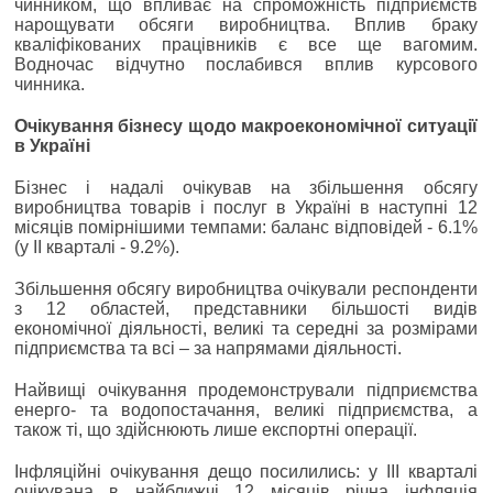
чинником, що впливає на спроможність підприємств
нарощувати обсяги виробництва. Вплив браку
кваліфікованих працівників є все ще вагомим.
Водночас відчутно послабився вплив курсового
чинника.
Очікування бізнесу щодо макроекономічної ситуації
в Україні
Бізнес і надалі очікував на збільшення обсягу
виробництва товарів і послуг в Україні в наступні 12
місяців помірнішими темпами: баланс відповідей - 6.1%
(у ІІ кварталі - 9.2%).
Збільшення обсягу виробництва очікували респонденти
з 12 областей, представники більшості видів
економічної діяльності, великі та середні за розмірами
підприємства та всі ‒ за напрямами діяльності.
Найвищі очікування продемонстрували підприємства
енерго- та водопостачання, великі підприємства, а
також ті, що здійснюють лише експортні операції.
Інфляційні очікування дещо посилились: у ІІІ кварталі
очікувана в найближчі 12 місяців річна інфляція