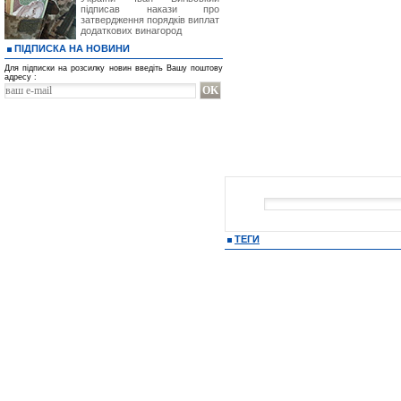
підписав накази про
затвердження порядків виплат
додаткових винагород
ПІДПИСКА НА НОВИНИ
Для підписки на розсилку новин введіть Вашу поштову
адресу :
ТЕГИ