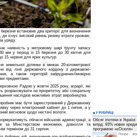
 4 березня встановив два критерії для визначення
, де існує високий рівень ризику втрати урожаю,
а уряду.
чає наявність у метровому шарі ґрунту запасу
80 мм у період із 15 березня до 30 квітня для
до 15 червня для ярих культур.
ня земельної ділянки в межах 20-кілометрової
они від лінії державного кордону з державою-
ення, а також територій забруднених/імовірно
ими предметами.
ерховною Радою у жовтні 2025 року, аграрії, які
ь розраховувати на пріоритетну або спеціальну
шення наслідків можливих втрат виробництва.
виробник має бути зареєстрований у Державному
аявку через електронний кабінет до 1 липня, а у
рний висновок щодо нестачі вологи.
У РУБРИЦІ
ормуватимуть обласні військові адміністрації, а
Обсяг іпотеки в Україні
е за Міністерством економіки, довкілля та
млрд: 93% нових креди
нім терміном до 31 серпня.
програмою «єОселя»
Попри во
ід бойових дій, визначення зон відбуватиметься