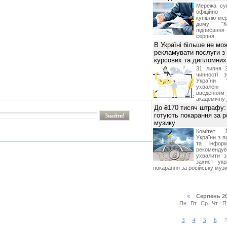
Мережа суп
офіційно
купівлю мер
дому "Ко
підписання 
серпня.
В Україні більше не мо
рекламувати послуги з
курсових та дипломних
31 липня 
чинності 
України 
ухвалені
введенням 
академічну 
До ₴170 тисяч штрафу: 
готують покарання за р
музику
Комітет 
України з п
та інформ
рекоменду
ухвалити з
захист укр
покарання за російську музи
«
Серпень 2
Пн
Вт
Ср
Чт
П
3
4
5
6