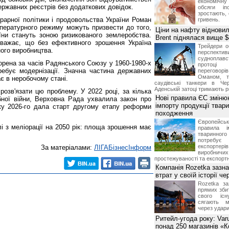
економічну
ержавних реєстрів без додаткових довідок.
обсяги іп
зростають,
аграрної політики і продовольства України Роман
гривень.
пературного режиму можуть призвести до того,
Ціни на нафту відновил
аїни стануть зоною ризикованого землеробства.
Brent піднялася вище $
вважає, що без ефективного зрошення Україна
Трейдери о
ого виробництва.
перспекти
судноплав
орена за часів Радянського Союзу у 1960-1980-х
протоці
требує модернізації. Значна частина державних
переговор
Оманом, т
 в неробочому стані.
саудівські танкери в Че
Аденській затоці тримають р
озв'язати цю проблему. У 2022 році, за кілька
Нові правила ЄС зміню
ної війни, Верховна Рада ухвалила закон про
імпорту продукції твар
ку 2026-го дала старт другому етапу реформи
походження
Європейсь
лі з меліорації на 2050 рік: площа зрошення має
правила і
тваринног
потребує 
експорте
За матеріалами:
ЛIГАБiзнесIнформ
виробничих
простежуваності та експортн
Компанія Rozetka зазн
втрат у своїй історії ч
Rozetka за
прямих збит
свого іс
сягають м
через удари
Ритейл-угода року: Var
понад 250 магазинів «