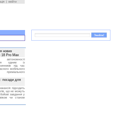
ація
|
ввійти
ея нових
 18 Pro Max
 автономності
ться одним із
чинників під час
асного мобільного
 преміального
»: посади для
акансія підходить
тів, що не можуть
бойові завдання у
 віком чи станом