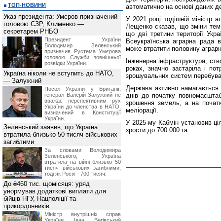
ТОП-НОВИНИ
автоматично на основі даних д
Указ президента: Умєров призначений
У 2021 році тодішній міністр 
головою СЗР, Клименко —
Лещенко сказав, що зміни тем
секретарем РНБО
що дві третини території Укр
Президент України
Всеукраїнська аграрна рада 
Володимир Зеленський
може втратити половину аграрн
призначив Pустема Умєрова
головою Служби зовнішньої
Інженерна інфраструктура, ств
розвідки України.
роках, значно застаріла і по
Україна ніколи не вступить до НАТО,
зрошувальних систем перебуває
— Залужний
Держава активно намагається р
Посол України у Британії,
генерал Валерій Залужний не
днів до початку повномасштаб
вважає перспективним рух
зрошення земель, а на почат
України до членства в НАТО,
меліорації.
визначений в Конституції
України.
У 2025-му Кабмін установив ці
Зеленський заявив, що Україна
зрости до 700 000 га.
втратила близько 50 тисяч військових
загиблими
За словами Володимира
Зеленського, Україна
втратила на війні близько 50
тисяч військових загиблими,
тоді як Росія - 700 тисяч.
До ₴460 тис. щомісяця: уряд
унормував додаткові виплати для
бійців НГУ, Нацполіції та
прикордонників
Міністр внутрішніх справ
України Іван Вигівський