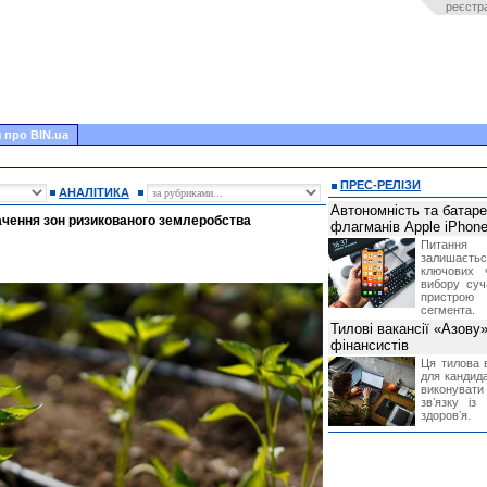
реєстр
 про BIN.ua
ПРЕС-РЕЛІЗИ
АНАЛІТИКА
Автономність та батар
ачення зон ризикованого землеробства
флагманів Apple iPhone
Питання
залишає
ключових 
вибору суч
пристрою
сегмента.
Тилові вакансії «Азову
фінансистів
Ця тилова в
для кандида
виконувати 
звʼязку із
здоровʼя.