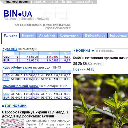
Фінансові новини
|
06.08.26
|
16:45
|
RSS
|
мапа сайту
"Хто рано підводиться, за тим і діло водиться"
Українське прислів'я
Головна
Новини
Аналітика
Котирування
Веб-майстру
Інформація
Курс НБУ
на
сьогодні
НОВИНИ
за
курс
uah
%
USD
1
44,6895
0,0593
0,13
Кабмін встановив правила визн
EUR
1
51,6253
0,0881
0,17
08:25 06.03.2026
|
Курс обміну валют
на
сьогодні
, 09:43
Новини АПК
куп.
uah
%
прод.
uah
%
USD
44,4840
0,06
0,13
44,9364
0,01
0,03
EUR
51,3060
0,15
0,29
51,9148
0,06
0,12
Міжбанківський ринок
на
сьогодні
, 11:02
куп.
uah
%
прод.
uah
%
USD
44,7300
0,03
0,07
44,7700
0,04
0,09
EUR
51,6407
0,02
0,04
51,6780
0,05
0,09
ТОП-НОВИНИ
Євросоюз спрямує Україні €1,4 млрд із
доходів від російських активів
Європейський Союз спрямує
Україні 1,4 млрд євро за
рахунок доходів від