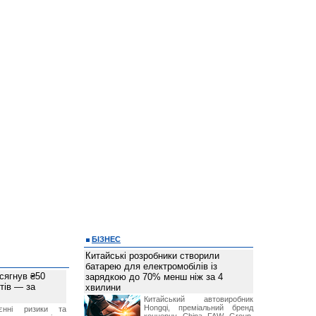
БІЗНЕС
Китайські розробники створили
батарею для електромобілів із
 сягнув ₴50
зарядкою до 70% менш ніж за 4
тів — за
хвилини
Китайський автовиробник
Hongqi, преміальний бренд
єнні ризики та