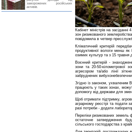
заморожених російських
активів.
Кабінет міністрів на засіданні
зон ризикованого землеробства
повідомила в четвер пресслужб
Кліматичний критерій передба
продуктивної вологи менш як 
озимих культур та з 15 травня 
Воєнний критерій - знаходжен
зони та 20-50-кілометрової з
агресором та/або лінії зіткн
забруднених вибухонебезпечн
Згідно із законом, ухваленим В
працюють у таких зонах, можут
допомогу від держави для змен
Щоб отримати підтримку, агро
аграрному реєстрі та подати з
разі потреби - додати лаборато
Переліки ризикованих земель ф
остаточне затвердження буд
сільського господарства з край
Для територій, постраждалих в