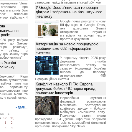
завершив період із першим в історії збитком.
ермаркетів Varus
 оголосила про
У Google Docs з’явилася генерація
ежі магазинів біля
діаграм і зображень на базі штучного
ло". Фінальне
інтелекту
угоди відбулося 4
Google почав розгортати нову
ШІ-функцію в Google Docs,
жна
яка дозволить Gemini
 написання
створювати візуальні
 робіт
матеріали на основі тексту
просто в документі.
2026 року набули
зміни до Закону
Авторизацію за новою процедурою
"Про рекламу",
пройшли вже 682 інформаційні
 у зв'язку із
системи
у дію Закону "Про
доброчесність".
У першому півріччі 2026 року
Державна служба
в Україні
спеціального зв'язку та
осійську
захисту інформації України
внесла до переліку
авторизованих 485
Верховної Ради
інформаційних систем.
итань гуманітарної
аційної політики
Конфлікт навколо FIFA: Європа
вав парламенту
допускає бойкот ЧС через прихід
аконопроєкти про
приватних інвесторів
аїнської мови та
ку у сфері послуг.
Європейські футбольні
федерації розглядають
можливість застосування
•
далі...
крайнього заходу - бойкоту
майбутніх чемпіонатів світу.
026 »
Причиною стали плани
т
Сб
Нд
президента FIFA Джанні Інфантіно залучити
приватних інвесторів до комерційної діяльності
1
2
організації, повідомляє Sky News.
7
8
9