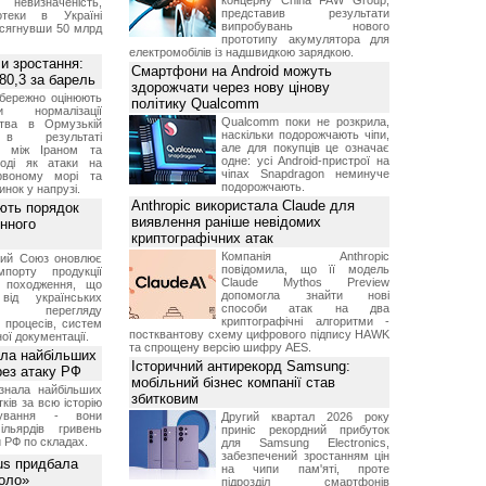
концерну China FAW Group,
 невизначеність,
представив результати
отеки в Україні
випробувань нового
 сягнувши 50 млрд
прототипу акумулятора для
електромобілів із надшвидкою зарядкою.
и зростання:
Смартфони на Android можуть
80,3 за барель
здорожчати через нову цінову
бережно оцінюють
політику Qualcomm
ви нормалізації
Qualcomm поки не розкрила,
ства в Ормузькій
наскільки подорожчають чіпи,
 в результаті
але для покупців це означає
ів між Іраном та
одне: усі Android-пристрої на
оді як атаки на
чіпах Snapdragon неминуче
рвоному морі та
подорожчають.
инок у напрузі.
Anthropic використала Claude для
ють порядок
виявлення раніше невідомих
инного
криптографічних атак
Компанія Anthropic
кий Союз оновлює
повідомила, що її модель
мпорту продукції
Claude Mythos Preview
о походження, що
допомогла знайти нові
від українських
способи атак на два
рів перегляду
криптографічні алгоритми -
 процесів, систем
постквантову схему цифрового підпису HAWK
ої документації.
та спрощену версію шифру AES.
ала найбільших
Історичний антирекорд Samsung:
ерез атаку РФ
мобільний бізнес компанії став
знала найбільших
збитковим
ків за всю історію
нування - вони
Другий квартал 2026 року
ільярдів гривень
приніс рекордний прибуток
 РФ по складах.
для Samsung Electronics,
забезпечений зростанням цін
us придбала
на чипи пам'яті, проте
Коло»
підрозділ смартфонів