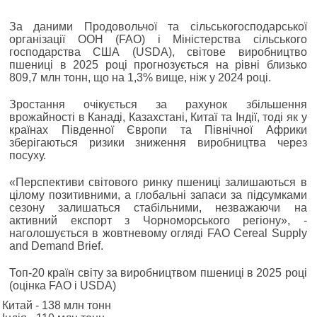
За даними Продовольчої та сільськогосподарської
організації ООН (FAO) і Міністерства сільського
господарства США (USDA), світове виробництво
пшениці в 2025 році прогнозується на рівні близько
809,7 млн тонн, що на 1,3% вище, ніж у 2024 році.
Зростання очікується за рахунок збільшення
врожайності в Канаді, Казахстані, Китаї та Індії, тоді як у
країнах Південної Європи та Північної Африки
зберігаються ризики зниження виробництва через
посуху.
«Перспективи світового ринку пшениці залишаються в
цілому позитивними, а глобальні запаси за підсумками
сезону залишаться стабільними, незважаючи на
активний експорт з Чорноморського регіону», -
наголошується в жовтневому огляді FAO Cereal Supply
and Demand Brief.
Топ-20 країн світу за виробництвом пшениці в 2025 році
(оцінка FAO і USDA)
Китай - 138 млн тонн