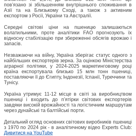
пов'язано зі збільшенням внутрішнього споживання в
Азії та на Близькому Сході, а також з активним
експортом з Росії, України та Австралії.
Середні світові ціни на пшеницю залишаються
волатильними, проте аналітики FAO прогнозують їх
відносну стабілізацію при збереженні обсягів врожаю і
запасів.
Незважаючи на війну, Україна зберігає статус одного з
найбільших експортерів зерна. За оцінкою Міністерства
аграрної політики, у 2024-2025 маркетинговому році
країна експортувала близько 15 млн тонн пшениці,
поставляючи її до Єгипту, Індонезії, Іспанії, Туреччини та
Тунісу.
Україна утримує 11-12 місце в світі за виробництвом
пшениці і входить до п'ятірки світових експортерів
завдяки високій врожайності та логістичним маршрутам
через дунайські та балтійські порти.
Детальний огляд основних світових виробників пшениці
з 1970 по 2024 рік - в аналітичному відео Experts Club:
Дивитися на YouTube