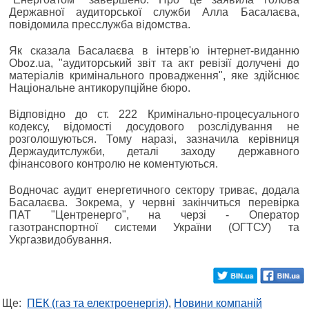
Державної аудиторської служби Алла Басалаєва,
повідомила пресслужба відомства.
Як сказала Басалаєва в інтерв'ю інтернет-виданню
Oboz.ua, "аудиторський звіт та акт ревізії долучені до
матеріалів кримінального провадження", яке здійснює
Національне антикорупційне бюро.
Відповідно до ст. 222 Кримінально-процесуального
кодексу, відомості досудового розслідування не
розголошуються. Тому наразі, зазначила керівниця
Держаудитслужби, деталі заходу державного
фінансового контролю не коментуються.
Водночас аудит енергетичного сектору триває, додала
Басалаєва. Зокрема, у червні закінчиться перевірка
ПАТ "Центренерго", на черзі - Оператор
газотранспортної системи України (ОГТСУ) та
Укргазвидобування.
Ще:
ПЕК (газ та електроенергія)
,
Новини компаній