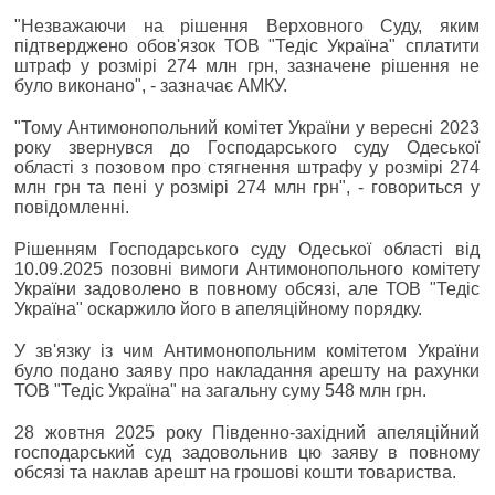
"Незважаючи на рішення Верховного Суду, яким
підтверджено обов'язок ТОВ "Тедіс Україна" сплатити
штраф у розмірі 274 млн грн, зазначене рішення не
було виконано", - зазначає АМКУ.
"Тому Антимонопольний комітет України у вересні 2023
року звернувся до Господарського суду Одеської
області з позовом про стягнення штрафу у розмірі 274
млн грн та пені у розмірі 274 млн грн", - говориться у
повідомленні.
Рішенням Господарського суду Одеської області від
10.09.2025 позовні вимоги Антимонопольного комітету
України задоволено в повному обсязі, але ТОВ "Тедіс
Україна" оскаржило його в апеляційному порядку.
У зв'язку із чим Антимонопольним комітетом України
було подано заяву про накладання арешту на рахунки
ТОВ "Тедіс Україна" на загальну суму 548 млн грн.
28 жовтня 2025 року Південно-західний апеляційний
господарський суд задовольнив цю заяву в повному
обсязі та наклав арешт на грошові кошти товариства.