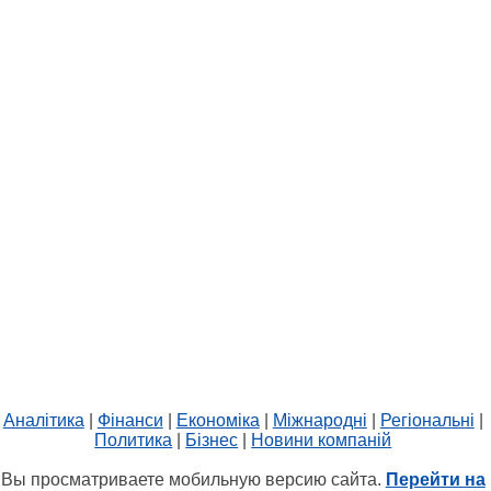
Аналітика
|
Фінанси
|
Економіка
|
Міжнародні
|
Регіональні
|
Политика
|
Бізнес
|
Новини компаній
Вы просматриваете мобильную версию сайта.
Перейти на