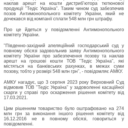
наклав арешт на кошти дистрибʼютора тютюнової
продукції "Тедіс Україна". Таким чином суд забезпечив
позов Антимонопольного комітету України, який не
дочекався від компанії сплати 548 млн грн штрафу.
Про це йдеться у повідомленні Антимонопольного
комітету України.
"Південно-західний апеляційний господарський суд у
повному обсязі задовольнив заяву Антимонопольного
комітету України про забезпечення позову та наклав
арешт на грошові кошти ТОВ "Тедіс Україна", які
містяться на банківських рахунках, в межах суми
позову, тобто у розмірі 548 млн грн", - повідомляє АМКУ.
АМКУ нагадує, що 3 серпня 2023 року Верховний Суд
відмовив ТОВ "Тедіс Україна" у задоволенні касаційної
скарги у справі про оскарження рішення комітету від
17.03.2021.
Цим рішенням товариство було оштрафовано на 274
млн грн за виконання іншого рішення комітету від
16.12.2016 не в повному обсязі, говориться у
повідомленні.