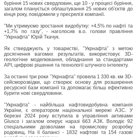
буріння 15 нових свердловин, ще 10 - у процесі буріння,
загалом планується облаштування 25 нових об'єктів до
кінця року, повідомили у пресрелізі компанії.
"Ми утримуємо зростання видобутку: +4,5% по нафті та
+1,7% по газу", - наголосив в.о. голови правління
"Укрнафта" Юрій Ткачук.
Як стверджують у товаристві, "Укрнафта" з метою
досягнення вагомих результатів, використовує 3D-
геологічне моделювання, обладнання за стандартами
API, цифрові рішення та технології штучного інтелекту.
За останні три роки "Укрнафта" провела 1 330 кв. км 3D-
сейсморозвідки, що створює основу для розширення
ресурсної бази компанії та допомагає більш ефективно
бурити нові свердловини.
"Укрнафта" - найбільша нафтовидобувна компанія
України, є оператором національної мережі АЗС. У
березні 2024 року вступила в управління активами
Glusco і загалом оперує наразі 663 АЗК. Володіє 92
спеціальними дозволами на промислову розробку
родовищ. На її балансі - 1832 нафтові та 154 газові