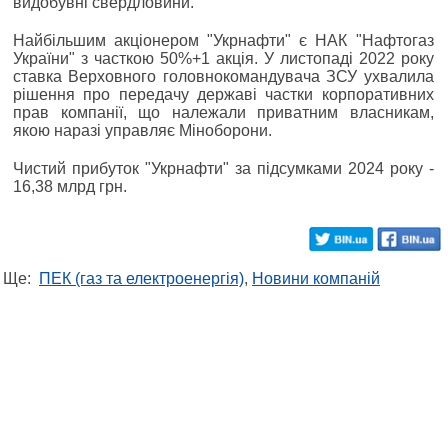
видобувні свердловини.
Найбільшим акціонером "Укрнафти" є НАК "Нафтогаз
України" з часткою 50%+1 акція. У листопаді 2022 року
ставка Верховного головнокомандувача ЗСУ ухвалила
рішення про передачу державі частки корпоративних
прав компанії, що належали приватним власникам,
якою наразі управляє Міноборони.
Чистий прибуток "Укрнафти" за підсумками 2024 року -
16,38 млрд грн.
Ще:
ПЕК (газ та електроенергія)
,
Новини компаній