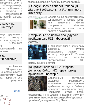
завершив період із першим в історії збитком.
юридичних осіб та
сіб-підприємців,
У Google Docs з’явилася генерація
може здійснювати
діаграм і зображень на базі штучного
вні закупівлі в
інтелекту
безготівковим
ративний баланс,
Google почав розгортати нову
анії.
ШІ-функцію в Google Docs,
яка дозволить Gemini
з кризу на
створювати візуальні
їна готує
матеріали на основі тексту
просто в документі.
нду державного
Авторизацію за новою процедурою
итро Наталуха
пройшли вже 682 інформаційні
ся, що аукціон з
системи
ації Одеського
го
У першому півріччі 2026 року
призначений на
Державна служба
пішним.
спеціального зв'язку та
захисту інформації України
я до
внесла до переліку
кий пояснив,
авторизованих 485
інформаційних систем.
е акціонерне
Конфлікт навколо FIFA: Європа
о "Національна
допускає бойкот ЧС через прихід
нергогенеруюча
приватних інвесторів
Енергоатом"" буде
но. Перш за все
Європейські футбольні
торкнуться
федерації розглядають
можливість застосування
крайнього заходу - бойкоту
майбутніх чемпіонатів світу.
•
далі...
Причиною стали плани
президента FIFA Джанні Інфантіно залучити
026 »
приватних інвесторів до комерційної діяльності
т
Сб
Нд
організації, повідомляє Sky News.
1
2