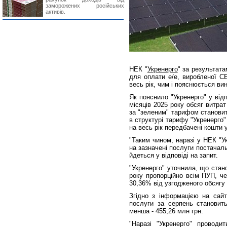
заморожених російських
активів.
НЕК "
Укренерго
" за результат
для оплати е/е, виробленої С
весь рік, чим і пояснюється ви
Як пояснило "Укренерго" у від
місяців 2025 року обсяг витра
за "зеленим" тарифом становит
в структурі тарифу "Укренерго"
на весь рік передбачені кошти у
"Таким чином, наразі у НЕК "У
на зазначені послуги постачаль
йдеться у відповіді на запит.
"Укренерго" уточнила, що стан
року пропорційно всім ПУП, ч
30,36% від узгодженого обсягу 
Згідно з інформацією на сай
послуги за серпень становит
менша - 455,26 млн грн.
"Наразі "Укренерго" провод