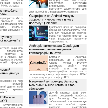
концерну China FAW Group,
ільярдів гривень
представив результати
 РФ по складах.
випробувань нового
прототипу акумулятора для
us придбала
електромобілів із надшвидкою зарядкою.
Коло»
Смартфони на Android можуть
ермаркетів Varus
здорожчати через нову цінову
 оголосила про
політику Qualcomm
ежі магазинів біля
ло". Фінальне
Qualcomm поки не розкрила,
угоди відбулося 4
наскільки подорожчають чіпи,
але для покупців це означає
одне: усі Android-пристрої на
 зупинку
чіпах Snapdragon неминуче
ої продукції в
подорожчають.
Anthropic використала Claude для
errexpo вирішила
виявлення раніше невідомих
и виробництво
криптографічних атак
ної продукції на
ах в Україні. Про
Компанія Anthropic
відомила в середу
повідомила, що її модель
ській фондовій
Claude Mythos Preview
допомогла знайти нові
способи атак на два
власний
криптографічні алгоритми -
тивний двигун
постквантову схему цифрового підпису HAWK
та спрощену версію шифру AES.
компанія Fire Point
Історичний антирекорд Samsung:
ила власний
мобільний бізнес компанії став
вний двигун, який
збитковим
имати крилата
мінго".
Другий квартал 2026 року
приніс рекордний прибуток
 B2B-сервіс
для Samsung Electronics,
а ФОП
забезпечений зростанням цін
на чипи пам'яті, проте
ультимаркетів
підрозділ смартфонів
резентувала B2B-