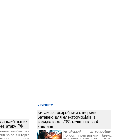
БІЗНЕС
Китайські розробники створили
батарею для електромобілів із
ала найбільших
зарядкою до 70% менш ніж за 4
ерез атаку РФ
хвилини
знала найбільших
Китайський автовиробник
ків за всю історію
Hongqi, преміальний бренд
нування - вони