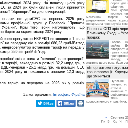
ні-листопаді 2024 року. На початку цього року
сервіс для 
фізичних о
ЕС за 2024 рік були сплачені після прийняття
який допо
ономії "Укренерго" на диспетчеризації.
корпорати
магазинах мережі за 
з оплати е/е домСЕС за серпень 2025 року
розрахунком через корпо
иками профільної групи у Facebook "Приватні
повідомила пресслужба комп
) України". Крім того, вони наголошують, що
Попит на ОПЗ зріс чере
 боргів за окремі місяці 2024 року.
Близькому Сході – Укра
продаж
ий енергорегулятор НКРЕКП встановив з 1 січня
Голова Фо
о" на передачу е/е в розмірі 686,23 грн/МВт*год
майна Дм
ого, енергорегулятор встановив тариф на передачу
сподіваєть
розмірі 359,55 грн/МВт*год.
приватиз
припортово
зобов'язків з оплати "зеленої" електроенергії,
заводу, 
в тарифі, закладено в розмірі 32,2 млрд грн, з
жовтень цього року, буде ус
 ВДЕ-генерації - 25,1 млрд грн, на домашні СЕС
«Енергоатом» готуєтьс
ня: 2024 року ці показники становили 12,3 млрд
трансформації: Корець
що зміниться
Публічн
ла тариф на передачу на 2025 рік у розмірі
товариств
атомна е
компанія "
За матеріалами:
Інтерфакс-Україна
реформова
зміни 
корпоративного управління.
«
Серпень 2
Пн
Вт
Ср
Чт
П