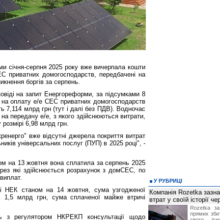
ами січня-серпня 2025 року вже вичерпала кошти
ЕС приватних домогосподарств, передбачені на
никнення боргів за серпень.
повіді на запит Енергореформи, за підсумками 8
т на оплату е/е СЕС приватних домогосподарств
ь 7,114 млрд грн (тут і далі без ПДВ). Водночас
 на передачу е/е, з якого здійснюються витрати,
 розмірі 6,98 млрд грн.
кренерго" вже відсутні джерела покриття витрат
ників універсальних послуг (ПУП) в 2025 році", -
ом на 13 жовтня вона сплатила за серпень 2025
ерез які здійснюється розрахунок з домСЕС, по
виплат.
У РУБРИЦІ
ті НЕК станом на 14 жовтня, сума узгодженої
Компанія Rozetka зазн
ь 1,5 млрд грн, сума сплаченої майже втричі
втрат у своїй історії ч
Rozetka за
прямих збит
ить з регулятором НКРЕКП консультації щодо
свого іс