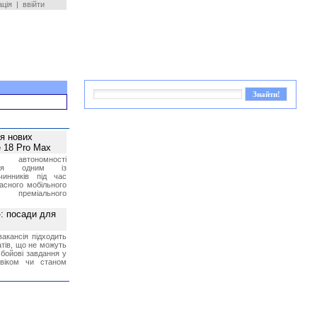
ація
|
ввійти
ея нових
 18 Pro Max
 автономності
ться одним із
чинників під час
асного мобільного
 преміального
»: посади для
акансія підходить
тів, що не можуть
бойові завдання у
 віком чи станом