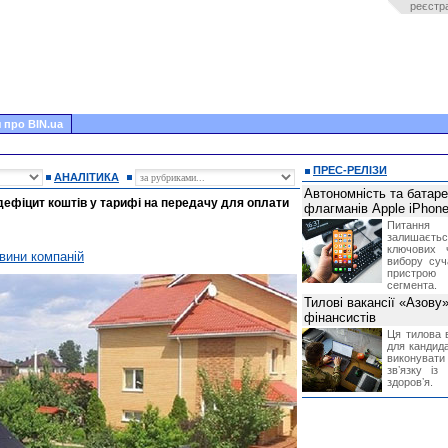
реєстр
 про BIN.ua
ПРЕС-РЕЛІЗИ
АНАЛІТИКА
Автономність та батар
дефіцит коштів у тарифі на передачу для оплати
флагманів Apple iPhone
Питання
залишає
ключових 
вини компаній
вибору суч
пристрою
сегмента.
Тилові вакансії «Азову
фінансистів
Ця тилова в
для кандида
виконувати 
звʼязку із
здоровʼя.