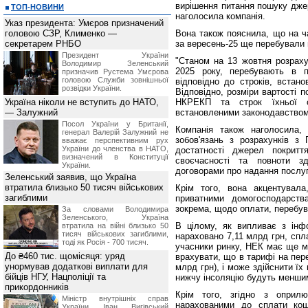
вирішення питання пошуку джер
ТОП-НОВИНИ
наголосила компанія.
Указ президента: Умєров призначений
головою СЗР, Клименко —
Вона також пояснила, що на ча
секретарем РНБО
за вересень-25 ще перебували 
Президент України
"Станом на 13 жовтня розраху
Володимир Зеленський
2025 року, перебувають в п
призначив Pустема Умєрова
головою Служби зовнішньої
відповідно до строків, встан
розвідки України.
Відповідно, розміри вартості 
Україна ніколи не вступить до НАТО,
НКРЕКП та строк їхньої о
— Залужний
встановленими законодавством"
Посол України у Британії,
Компанія також наголосила,
генерал Валерій Залужний не
зобов'язань з розрахунків 
вважає перспективним рух
України до членства в НАТО,
достатності джерел покритт
визначений в Конституції
своєчасності та повноти зд
України.
договорами про надання послуг 
Зеленський заявив, що Україна
втратила близько 50 тисяч військових
Крім того, вона акцентувал
загиблими
приватними домогосподарств
зокрема, щодо оплати, перебув
За словами Володимира
Зеленського, Україна
В цілому, як випливає з інфо
втратила на війні близько 50
тисяч військових загиблими,
нараховано 7,11 млрд грн, спл
тоді як Росія - 700 тисяч.
учасники ринку, НЕК має ще м
До ₴460 тис. щомісяця: уряд
врахувати, що в тарифі на пе
унормував додаткові виплати для
млрд грн), і може здійснити їх
бійців НГУ, Нацполіції та
нижчу інсоляцію будуть меншим
прикордонників
Крім того, згідно з оприл
Міністр внутрішніх справ
нарахованими до сплати кош
України Іван Вигівський