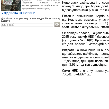
Недоплати зафіксовані у серп
підписав накази про
затвердження порядків виплат
понад 1 млрд грн боргів домС
додаткових винагород
відповідного закону з коштів ек
ПІДПИСКА НА НОВИНИ
Питання виникнення боргів 
Для підписки на розсилку новин введіть Вашу поштову
піднімається, зокрема, учасн
адресу :
сонячні електростанції (СЕС
залишається актуальним питання
Як повідомлялося, національн
2025 року тариф НЕК "Укренерг
(тут і далі - без ПДВ). Крім т
е/е для "зеленої" металургії в 
Витрати на виконання НЕК спец
що займають найбільшу частку 
яких на підтримку промислової
- 6,98 млрд грн. Для порівнян
грн і 3,93 млрд грн відповідно.
Сама НЕК спочатку пропонува
780,41 грн/МВт*год.