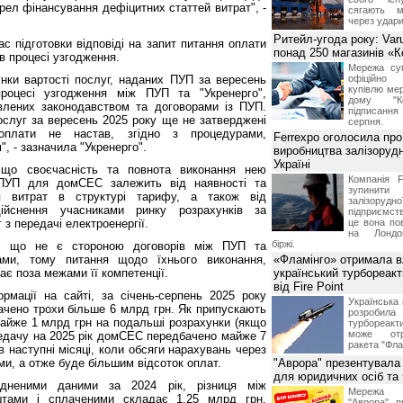
ел фінансування дефіцитних статтей витрат", -
сягають м
через удари
Ритейл-угода року: Var
с підготовки відповіді на запит питання оплати
понад 250 магазинів «
в процесі узгодження.
Мережа суп
нки вартості послуг, наданих ПУП за вересень
офіційно
купівлю мер
роцесі узгодження між ПУП та "Укренерго",
дому "Ко
овлених законодавством та договорами із ПУП.
підписання 
послуг за вересень 2025 року ще не затверджені
серпня.
плати не настав, згідно з процедурами,
Ferrexpo оголосила про
, - зазначила "Укренерго".
виробництва залізорудн
Україні
 що своєчасність та повнота виконання нею
Компанія F
з ПУП для домСЕС залежить від наявності та
зупинит
я витрат в структурі тарифу, а також від
залізоруд
ійснення учасниками ринку розрахунків за
підприємств
з передачі електроенергії.
це вона по
на Лондон
біржі.
а, що не є стороною договорів між ПУП та
ами, тому питання щодо їхнього виконання,
«Фламінго» отримала 
ає поза межами її компетенції.
український турбореак
від Fire Point
рмації на сайті, за січень-серпень 2025 року
Українська 
ачено трохи більше 6 млрд грн. Як припускають
розроб
айже 1 млрд грн на подальші розрахунки (якщо
турбореакти
може отр
редачу на 2025 рік домСЕС передбачено майже 7
ракета "Фла
 в наступні місяці, коли обсяги нарахувань через
и, а отже буде більшим відсоток оплат.
"Аврора" презентувала
для юридичних осіб т
юдненими даними за 2024 рік, різниця між
Мережа м
тами і сплаченими складає 1,25 млрд грн.
"Аврора" п