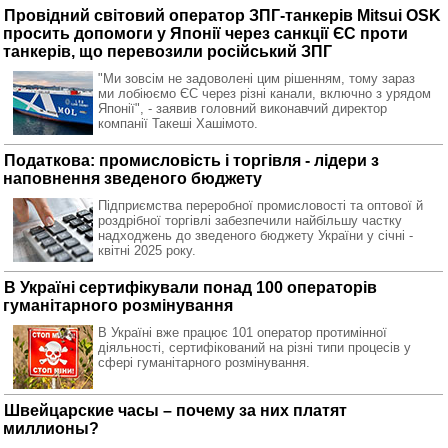
Провідний світовий оператор ЗПГ-танкерів Mitsui OSK
просить допомоги у Японії через санкції ЄС проти
танкерів, що перевозили російський ЗПГ
"Ми зовсім не задоволені цим рішенням, тому зараз
ми лобіюємо ЄС через різні канали, включно з урядом
Японії", - заявив головний виконавчий директор
компанії Такеші Хашімото.
Податкова: промисловість і торгівля - лідери з
наповнення зведеного бюджету
Підприємства переробної промисловості та оптової й
роздрібної торгівлі забезпечили найбільшу частку
надходжень до зведеного бюджету України у січні -
квітні 2025 року.
В Україні сертифікували понад 100 операторів
гуманітарного розмінування
В Україні вже працює 101 оператор протимінної
діяльності, сертифікований на різні типи процесів у
сфері гуманітарного розмінування.
Швейцарские часы – почему за них платят
миллионы?