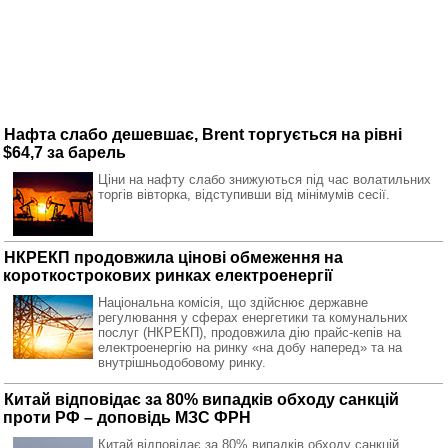
Нафта слабо дешевшає, Brent торгується на рівні
$64,7 за барель
Ціни на нафту слабо знижуються під час волатильних
торгів вівторка, відступивши від мінімумів сесії.
НКРЕКП продовжила цінові обмеження на
короткострокових ринках електроенергії
Національна комісія, що здійснює державне
регулювання у сферах енергетики та комунальних
послуг (НКРЕКП), продовжила дію прайс-кепів на
електроенергію на ринку «на добу наперед» та на
внутрішньодобовому ринку.
Китай відповідає за 80% випадків обходу санкцій
проти РФ – доповідь МЗС ФРН
Китай відповідає за 80% випадків обходу санкцій,