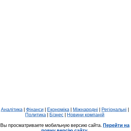
Аналітика
|
Фінанси
|
Економіка
|
Міжнародні
|
Регіональні
|
Политика
|
Бізнес
|
Новини компаній
Вы просматриваете мобильную версию сайта.
Перейти на
повну версію сайту.