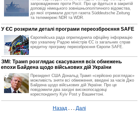
запроваджених проти Росії. Про це йдеться в закритій
доповіді німецького зовнішньополітичного відомства,
до якої отримали доступ газета Süddeutsche Zeitung
та телемережі NDR та WDR.
У ЄС розкрили деталі програми переозброєння SAFE
Європейська рада оприлюднила офіційну інформацію
про ухвалену Радою міністрів ЄС із загальних справ
кредитну програму переозброєння Європи SAFE.
ЗМІ: Трамп розглядає скасування всіх обмежень
епохи Байдена щодо військових дій України
Президент США Дональд Трамп «серйозно розглядає»
можливість зняти всі обмеження, введені за часів Джо
Байдена щодо військових дій України. Про це
повідомили два західні високопосадовці
кореспонденту Kyiv Post у Вашингтоні.
Назад
. . .
Далі