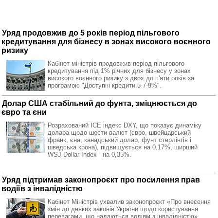
Уряд продовжив до 5 років період пільгового
кредитування для бізнесу в зонах високого воєнного
ризику
Кабінет міністрів продовжив період пільгового
кредитування під 1% річних для бізнесу у зонах
високого воєнного ризику з двох до п'яти років за
програмою "Доступні кредити 5-7-9%".
Долар США стабільний до фунта, зміцнюється до
євро та єни
Розрахований ICE індекс DXY, що показує динаміку
долара щодо шести валют (євро, швейцарський
франк, єна, канадський долар, фунт стерлінгів і
шведська крона), підвищується на 0,17%, ширший
WSJ Dollar Index - на 0,35%.
Уряд підтримав законопроєкт про посилення прав
водіїв з інвалідністю
Кабінет Міністрів ухвалив законопроєкт «Про внесення
змін до деяких законів України щодо користування
перевагами, що надаються водіям з інвалідністю».