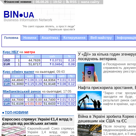
Фінансові новини
|
06.08.26
|
19:52
|
RSS
|
мапа сайту
"Не святі горшки ліплять, а прості люди"
Українське прислів'я
Головна
Новини
Аналітика
Котирування
Веб-майстру
Інформація
Курс НБУ
на
завтра
У «Дії» за кілька годин згенер
за
курс
uah
%
посвідчень ветерана
USD
1
44,7626
0,0731
0,16
е-Посвідчення вете
EUR
1
51,6717
0,0464
0,09
справжність докуме
державному реєстрі в
Курс обміну валют
на
сьогодні
, 09:43
куп.
uah
%
прод.
uah
%
USD
44,4840
0,06
0,13
44,9364
0,01
0,03
EUR
51,3060
0,15
0,29
51,9148
0,06
0,12
Нафта прискорила зростання, 
Міжбанківський ринок
на
сьогодні
, 17:05
"Зараз стає зрозу
куп.
uah
%
прод.
uah
%
заходити не буде, 
USD
44,7000
0,00
0,00
44,7400
0,01
0,02
результаті ринок сил
EUR
51,6106
0,01
0,02
51,6433
0,01
0,02
нафти в країнах, що
ТОП-НОВИНИ
Війна в Україні зробила Корею
Євросоюз спрямує Україні €1,4 млрд із
дешевшим ніж США та ЄС
доходів від російських активів
Після початку велик
Європейський Союз спрямує
південнокорейського
Україні 1,4 млрд євро за
1,1 млрд дол, а її ак
рахунок доходів від