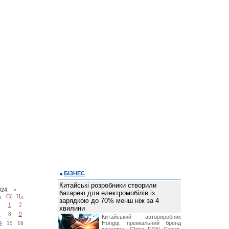
БІЗНЕС
Китайські розробники створили
2024
»
батарею для електромобілів із
т
Сб
Нд
зарядкою до 70% менш ніж за 4
1
2
хвилини
7
8
9
Китайський автовиробник
Hongqi, преміальний бренд
4
15
16