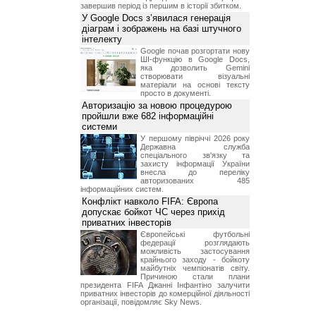
завершив період із першим в історії збитком.
У Google Docs з’явилася генерація
діаграм і зображень на базі штучного
інтелекту
Google почав розгортати нову
ШІ-функцію в Google Docs,
яка дозволить Gemini
створювати візуальні
матеріали на основі тексту
просто в документі.
Авторизацію за новою процедурою
пройшли вже 682 інформаційні
системи
У першому півріччі 2026 року
Державна служба
спеціального зв'язку та
захисту інформації України
внесла до переліку
авторизованих 485
інформаційних систем.
Конфлікт навколо FIFA: Європа
допускає бойкот ЧС через прихід
приватних інвесторів
Європейські футбольні
федерації розглядають
можливість застосування
крайнього заходу - бойкоту
майбутніх чемпіонатів світу.
Причиною стали плани
президента FIFA Джанні Інфантіно залучити
приватних інвесторів до комерційної діяльності
організації, повідомляє Sky News.