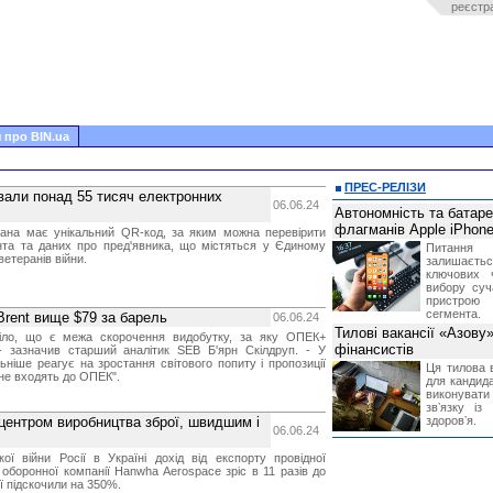
реєстр
 про BIN.ua
ПРЕС-РЕЛІЗИ
ували понад 55 тисяч електронних
06.06.24
Автономність та батар
флагманів Apple iPhone
рана має унікальний QR-код, за яким можна перевірити
нта та даних про пред'явника, що містяться у Єдиному
Питання
етеранів війни.
залишає
ключових 
вибору суч
пристрою
сегмента.
Brent вище $79 за барель
06.06.24
Тилові вакансії «Азову
міло, що є межа скорочення видобутку, за яку ОПЕК+
фінансистів
- зазначив старший аналітик SEB Б'ярн Скілдруп. - У
ьніше реагує на зростання світового попиту і пропозиції
Ця тилова в
 не входять до ОПЕК".
для кандида
виконувати 
звʼязку із
 центром виробництва зброї, швидшим і
здоровʼя.
06.06.24
ої війни Росії в Україні дохід від експорту провідної
 оборонної компанії Hanwha Aerospace зріс в 11 разів до
ції підскочили на 350%.