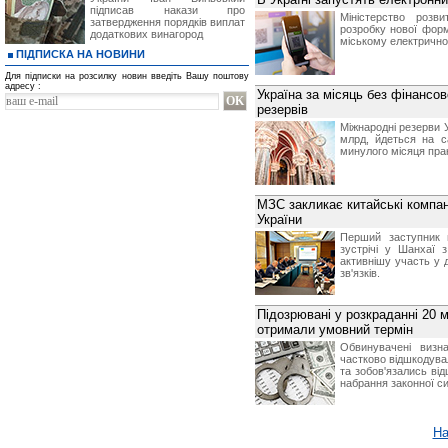
підписав накази про
Міністерство розв
затвердження порядків виплат
розробку нової форм
додаткових винагород
міському електрично
ПІДПИСКА НА НОВИНИ
Для підписки на розсилку новин введіть Вашу поштову
адресу :
Україна за місяць без фінансо
резервів
Міжнародні резерви У
млрд, йдеться на с
минулого місяця пра
МЗС закликає китайські компан
України
Перший заступник м
зустрічі у Шанхаї 
активнішу участь у д
зв'язків.
Підозрювані у розкраданні 20 м
отримали умовний термін
Обвинувачені визн
частково відшкодувал
та зобов'язались ві
набрання законної с
На