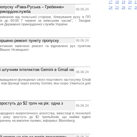
17
18
19
20
2
ропуску «Рава-Руська – Гребенне»
24
25
26
27
2
06.06.24
прикордонслужба
триманою від польської сторони, блокування руху в ПП
ме до 00:00 7 червня за київським часом", - Західне
ння Державної прикордонної служби України.
вершено ремонт пункту пропуску
06.06.24
аччиною закінчено ремонт та відновлено рух пунктом
- Вишнє Нємецьке».
і штучним інтелектом Gemini в Gmail на
06.06.24
кращувати функціонал свого поштового застосунку Gmail
 нові функції через кнопку Gemini, яка скоро з'явиться для
зростуть до $2 трлн на рік: одна з
06.06.24
ародного енергетичного агентства, інвестиції в технології
го року зростуть до $2 трильйонів, що майже вдвічі
рачену на викопне паливо, інформує Bloomberg.
й квиток на кілька видів транспорту
06.06.24