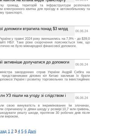
итку громад, територій та інфраструктури розпочало
и електронного квитка для проїзду в автомобільному та
му транспорті.
вої допомоги втратила понад $3 млрд
06.06.24
країни у травні 2024 року зменшились на 7,9% - до $39,0
айті НБУ. Таке різке скорочення пояснюється тим, що
ктично не було міжнародної фінансової допомоги.
ії активніше долучатися до допомоги
06.06.24
іністра закордонних справ України Андрій Сибіга на
з представниками ділових кіл Китаю закликав їх брати
опомозі Україні і розвитку торговельних та інвестиційних
лн УЗ пішли на угоду зі слідством і
06.06.24
али свою винуватість в інкримінованих їм злочинах,
и спричинену їх діями шкоду у розмірі 10,7 млн гривень,
дшкодувати решту шкоди, протягом 30 робочих днів після
или вироком.
зад
1
2
3
4
5
6
Далі