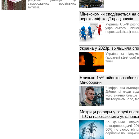
заморожених російських
активів.
Мінекономіки сподівається на
перекваліфікації працівників
Україна і ЄБРР розпо
українського біз
перекваліфікації прац
Україна у 2023р. збільшила спо
Україна за підсум
(apparent steel use)
тонн.
Близько 15% військовозобовʼяз
Міноборони
"Цифра, яка сьогодні
Дійсно, ці люди ві
його значно більше
застосунком, але, мо
Матриця реформ у галузі енер
ТЕС із парогазовими установка
За даними, оприл
електропередачі, 20
50% потужностей із
серйозно пошкоджені