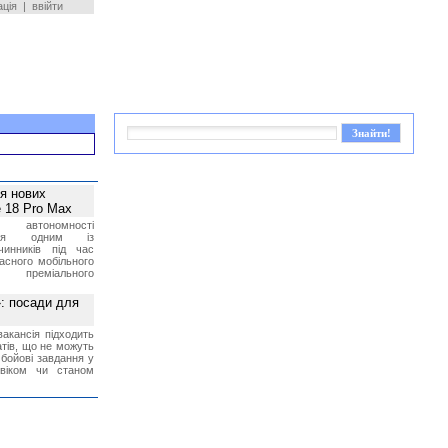
ація
|
ввійти
ея нових
 18 Pro Max
 автономності
ться одним із
чинників під час
асного мобільного
 преміального
»: посади для
акансія підходить
тів, що не можуть
бойові завдання у
 віком чи станом