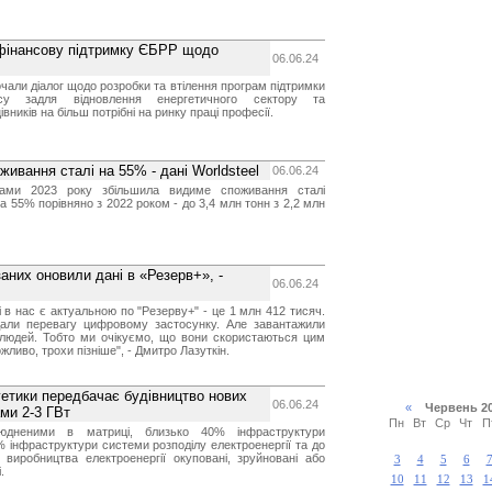
 фінансову підтримку ЄБРР щодо
06.06.24
чали діалог щодо розробки та втілення програм підтримки
несу задля відновлення енергетичного сектору та
івників на більш потрібні на ринку праці професії.
живання сталі на 55% - дані Worldsteel
06.06.24
ками 2023 року збільшила видиме споживання сталі
 на 55% порівняно з 2022 роком - до 3,4 млн тонн з 2,2 млн
аних оновили дані в «Резерв+», -
06.06.24
 в нас є актуальною по "Резерву+" - це 1 млн 412 тисяч.
ддали перевагу цифровому застосунку. Але завантажили
 людей. Тобто ми очікуємо, що вони скористаються цим
жливо, трохи пізніше", - Дмитро Лазуткін.
гетики передбачає будівництво нових
06.06.24
«
Червень 
ми 2-3 ГВт
Пн
Вт
Ср
Чт
П
юдненими в матриці, близько 40% інфраструктури
% інфраструктури системи розподілу електроенергії та до
 виробництва електроенергії окуповані, зруйновані або
3
4
5
6
.
10
11
12
13
1