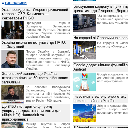
ТОП-НОВИНИ
Блокування кордону в пункті п
Указ президента: Умєров призначений
триватиме до 7 червня - Держ
головою СЗР, Клименко —
"За інформацією, о
секретарем РНБО
"Гребенне" тривати
регіональне управлі
Президент України
Володимир Зеленський
призначив Pустема Умєрова
головою Служби зовнішньої
розвідки України.
На кордоні зі Словаччиною за
Україна ніколи не вступить до НАТО,
На кордоні зі Слов
— Залужний
пропуску «Ужгород 
Посол України у Британії,
генерал Валерій Залужний не
вважає перспективним рух
України до членства в НАТО,
Google додає більше функцій з
визначений в Конституції
України.
Android
Зеленський заявив, що Україна
Google продовжує по
втратила близько 50 тисяч військових
для Android, додаючи
всіх користувачів.
загиблими
За словами Володимира
Зеленського, Україна
втратила на війні близько 50
Інвестиції в зелену енергетику 
тисяч військових загиблими,
причин – війна в Україні
тоді як Росія - 700 тисяч.
Згідно з даними Міжн
До ₴460 тис. щомісяця: уряд
чистої енергії цьо
унормував додаткові виплати для
перевищує суму, вит
бійців НГУ, Нацполіції та
прикордонників
Міністр внутрішніх справ
України Іван Вигівський
В Україні запустять електронни