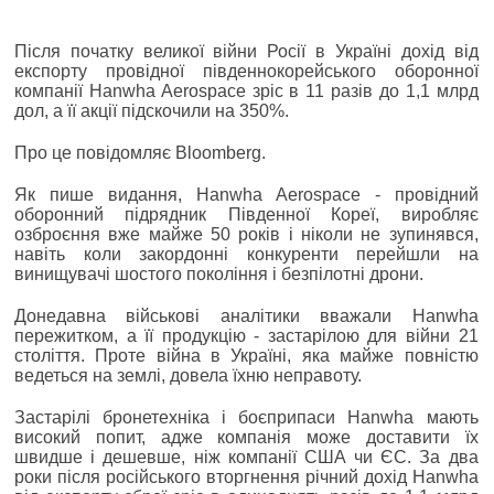
Після початку великої війни Росії в Україні дохід від
експорту провідної південнокорейського оборонної
компанії Hanwha Aerospace зріс в 11 разів до 1,1 млрд
дол, а її акції підскочили на 350%.
Про це повідомляє Bloomberg.
Як пише видання, Hanwha Aerospace - провідний
оборонний підрядник Південної Кореї, виробляє
озброєння вже майже 50 років і ніколи не зупинявся,
навіть коли закордонні конкуренти перейшли на
винищувачі шостого покоління і безпілотні дрони.
Донедавна військові аналітики вважали Hanwha
пережитком, а її продукцію - застарілою для війни 21
століття. Проте війна в Україні, яка майже повністю
ведеться на землі, довела їхню неправоту.
Застарілі бронетехніка і боєприпаси Hanwha мають
високий попит, адже компанія може доставити їх
швидше і дешевше, ніж компанії США чи ЄС. За два
роки після російського вторгнення річний дохід Hanwha