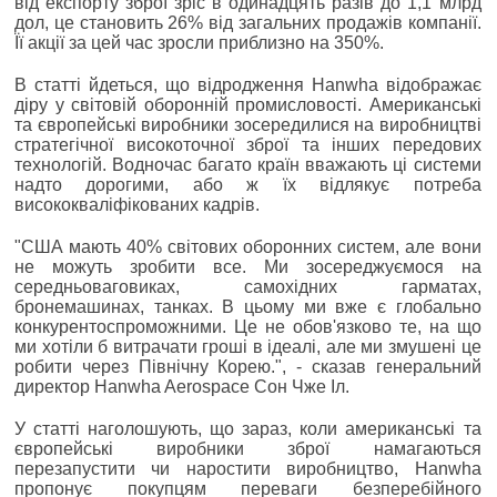
від експорту зброї зріс в одинадцять разів до 1,1 млрд
дол, це становить 26% від загальних продажів компанії.
Її акції за цей час зросли приблизно на 350%.
В статті йдеться, що відродження Hanwha відображає
діру у світовій оборонній промисловості. Американські
та європейські виробники зосередилися на виробництві
стратегічної високоточної зброї та інших передових
технологій. Водночас багато країн вважають ці системи
надто дорогими, або ж їх відлякує потреба
висококваліфікованих кадрів.
"США мають 40% світових оборонних систем, але вони
не можуть зробити все. Ми зосереджуємося на
середньоваговиках, самохідних гарматах,
бронемашинах, танках. В цьому ми вже є глобально
конкурентоспроможними. Це не обов'язково те, на що
ми хотіли б витрачати гроші в ідеалі, але ми змушені це
робити через Північну Корею.", - сказав генеральний
директор Hanwha Aerospace Сон Чже Іл.
У статті наголошують, що зараз, коли американські та
європейські виробники зброї намагаються
перезапустити чи наростити виробництво, Hanwha
пропонує покупцям переваги безперебійного