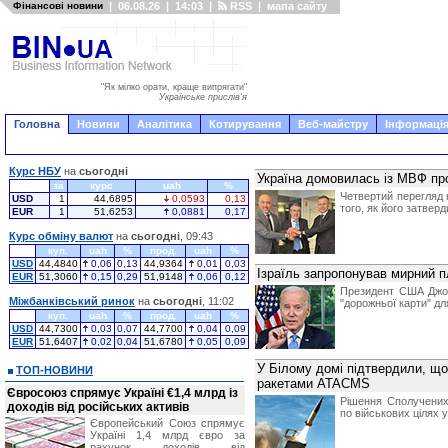
Фінансові новини
|
06.08.26
|
14:03
|
RSS
|
мапа сайту
"Як мілко орати, краще випрягати"
Українське прислів'я
Головна
Новини
Аналітика
Котирування
Веб-майстру
Інформація
Курс НБУ
на
сьогодні
Україна домовилась із МВФ про
за
курс
uah
%
Четвертий перегляд 
USD
1
44,6895
0,0593
0,13
того, як його затвер
EUR
1
51,6253
0,0881
0,17
Курс обміну валют
на
сьогодні
, 09:43
куп.
uah
%
прод.
uah
%
USD
44,4840
0,06
0,13
44,9364
0,01
0,03
Ізраїль запропонував мирний пл
EUR
51,3060
0,15
0,29
51,9148
0,06
0,12
Президент США Джо 
Міжбанківський ринок
на
сьогодні
, 11:02
"дорожньої карти" дл
куп.
uah
%
прод.
uah
%
USD
44,7300
0,03
0,07
44,7700
0,04
0,09
EUR
51,6407
0,02
0,04
51,6780
0,05
0,09
У Білому домі підтвердили, що
ТОП-НОВИНИ
ракетами ATACMS
Євросоюз спрямує Україні €1,4 млрд із
Рішення Сполучених
доходів від російських активів
по військових цілях 
Європейський Союз спрямує
Україні 1,4 млрд євро за
рахунок доходів від