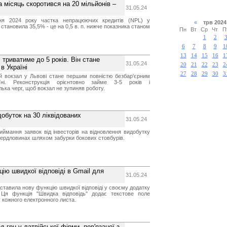
 місяць скоротився на 20 мільйонів –
31.05.24
я 2024 року частка непрацюючих кредитів (NPL) у
«
трв 20
 становила 35,5% - це на 0,5 в. п. нижче показника станом
Пн
Вт
Ср
Чт
П
.
1
2
6
7
8
9
1
13
14
15
16
1
 триватиме до 5 років. Він стане
31.05.24
20
21
22
23
2
в Україні
27
28
29
30
3
ий вокзал у Львові стане першим повністю безбар'єрним
ні. Реконструкція орієнтовно займе 3-5 років і
лька черг, щоб вокзал не зупиняв роботу.
обуток на 30 ліквідованих
31.05.24
ймання заявок від інвесторів на відновлення видобутку
свердловинах шляхом забурки бокових стовбурів.
ію швидкої відповіді в Gmail для
31.05.24
ставила нову функцію швидкої відповіді у своєму додатку
 Ця функція "Швидка відповідь" додає текстове поле
 кожного електронного листа.
 грн у латвійської фірми, пов'язаної з