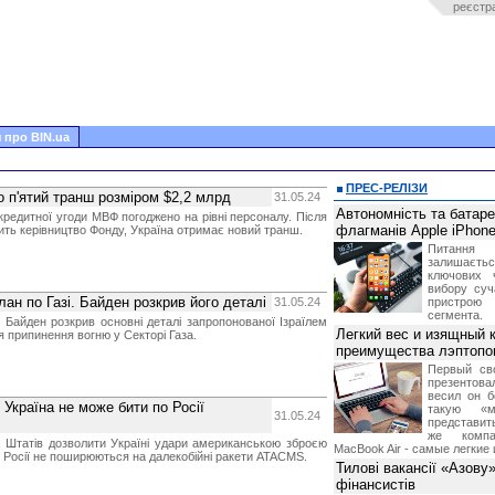
реєстр
 про BIN.ua
ПРЕС-РЕЛІЗИ
 п'ятий транш розміром $2,2 млрд
31.05.24
Автономність та батар
кредитної угоди МВФ погоджено на рівні персоналу. Після
флагманів Apple iPhone
дить керівництво Фонду, Україна отримає новий транш.
Питання
залишає
ключових 
вибору суч
ан по Газі. Байден розкрив його деталі
31.05.24
пристрою
сегмента.
Байден розкрив основні деталі запропонованої Ізраїлем
Легкий вес и изящный к
я припинення вогню у Секторі Газа.
преимущества лэптопо
Первый св
презентова
весил он б
 Україна не може бити по Росії
такую «м
31.05.24
представить
же компа
 Штатів дозволити Україні удари американською зброєю
MacBook Air - самые легкие 
у Росії не поширюються на далекобійні ракети ATACMS.
Тилові вакансії «Азову
фінансистів