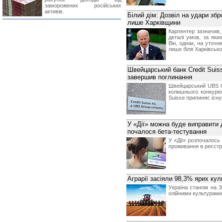
заморожених російських
активів.
Білий дім: Дозвіл на удари збр
лише Харківщини
Карпентер зазначив,
деталі умов, за яких
Він, однак, на уточн
лише біля Харківсько
Швейцарський банк Credit Suis
завершив поглинання
Швейцарський UBS G
колишнього конкурен
Suisse припиняє існ
У «Дії» можна буде виправити 
почалося бета-тестування
У «Дії» розпочалось
проживання в реєстрі
Аграрії засіяли 98,3% ярих кул
Україна станом на 3
олійними культурами 