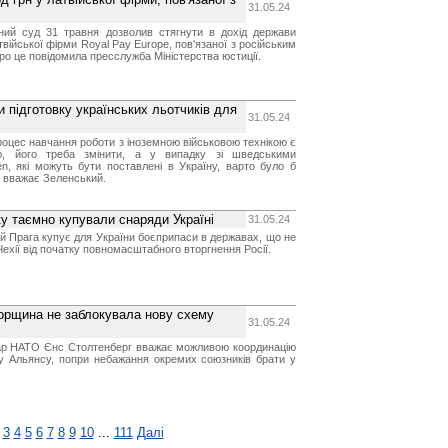
31.05.24
ний суд 31 травня дозволив стягнути в дохід держави
війської фірми Royal Pay Europe, пов'язаної з російським
ро це повідомила пресслужба Міністерства юстиції.
 підготовку українських льотчиків для
31.05.24
роцес навчання роботи з іноземною військовою технікою є
, його треба змінити, а у випадку зі шведськими
n, які можуть бути поставлені в Україну, варто було б
, вважає Зеленський.
оку таємно купували снаряди Україні
31.05.24
ій Прага купує для України боєприпаси в державах, що не
Чехії від початку повномасштабного вторгнення Росії.
орщина не заблокувала нову схему
31.05.24
ар НАТО Єнс Столтенберг вважає можливою координацію
у Альянсу, попри небажання окремих союзників брати у
3
4
5
6
7
8
9
10
...
111
Далі