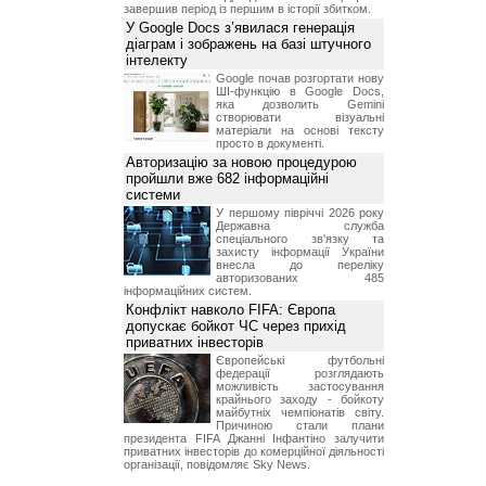
завершив період із першим в історії збитком.
У Google Docs з’явилася генерація
діаграм і зображень на базі штучного
інтелекту
Google почав розгортати нову
ШІ-функцію в Google Docs,
яка дозволить Gemini
створювати візуальні
матеріали на основі тексту
просто в документі.
Авторизацію за новою процедурою
пройшли вже 682 інформаційні
системи
У першому півріччі 2026 року
Державна служба
спеціального зв'язку та
захисту інформації України
внесла до переліку
авторизованих 485
інформаційних систем.
Конфлікт навколо FIFA: Європа
допускає бойкот ЧС через прихід
приватних інвесторів
Європейські футбольні
федерації розглядають
можливість застосування
крайнього заходу - бойкоту
майбутніх чемпіонатів світу.
Причиною стали плани
президента FIFA Джанні Інфантіно залучити
приватних інвесторів до комерційної діяльності
організації, повідомляє Sky News.