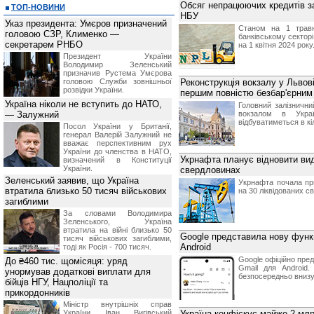
Обсяг непрацюючих кредитів за
ТОП-НОВИНИ
НБУ
Указ президента: Умєров призначений
Станом на 1 травн
головою СЗР, Клименко —
банківському секторі
секретарем РНБО
на 1 квітня 2024 року
Президент України
Володимир Зеленський
призначив Pустема Умєрова
головою Служби зовнішньої
Реконструкція вокзалу у Львові
розвідки України.
першим повністю безбар'єрним 
Україна ніколи не вступить до НАТО,
Головний залізничн
— Залужний
вокзалом в Украї
відбуватиметься в кі
Посол України у Британії,
генерал Валерій Залужний не
вважає перспективним рух
України до членства в НАТО,
Укрнафта планує відновити вид
визначений в Конституції
України.
свердловинах
Зеленський заявив, що Україна
Укрнафта почала при
втратила близько 50 тисяч військових
на 30 ліквідованих 
загиблими
За словами Володимира
Зеленського, Україна
втратила на війні близько 50
Google представила нову функц
тисяч військових загиблими,
Android
тоді як Росія - 700 тисяч.
Google офіційно пред
До ₴460 тис. щомісяця: уряд
Gmail для Android.
унормував додаткові виплати для
безпосередньо внизу
бійців НГУ, Нацполіції та
прикордонників
Міністр внутрішніх справ
України Іван Вигівський
Україна конфіскує майже 2 млрд