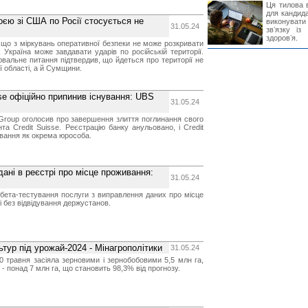
Ця тилова в
для кандида
оєю зі США по Росії стосується не
виконувати 
31.05.24
звʼязку із
здоровʼя.
 що з міркувань оперативної безпеки не може розкривати
 Україна може завдавати ударів по російській території.
ювальне питання підтвердив, що йдеться про території не
ї області, а й Сумщини.
se офіційно припинив існування: UBS
31.05.24
roup оголосив про завершення злиття поглинання свого
та Credit Suisse. Реєстрацію банку анульовано, і Credit
ування як окрема юрособа.
дані в реєстрі про місце проживання:
31.05.24
 бета-тестування послуги з виправлення даних про місце
 без відвідування держустанов.
ьтур під урожай-2024 - Мінагрополітики
31.05.24
0 травня засіяла зерновими і зернобобовими 5,5 млн га,
- понад 7 млн га, що становить 98,3% від прогнозу.