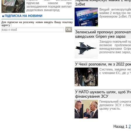
підписав накази про
1xBet
затвердження порядків виплат
Вищий антикорупцій
додаткових винагород
майже 2 млрд грн лат
ПІДПИСКА НА НОВИНИ
букмекером 1xBet. П
Для підписки на розсилку новин введіть Вашу поштову
адресу :
Зеленський пропонує розпочати
шведських Gripen уже зараз
Занадто повільний п
великою проблемою
винищувачами Gripe
розпочати вже зараз
У Чехії розповіли, як з 2022 р
Система, завдяки як
є членами ЄС, діє у 
У НАТО шукають шлях, щоб Уг
фінансування ЗСУ
Генеральний секрет
допомоги ЗСУ з бок
цьому участь.
Назад
1
2