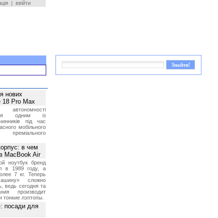
ація
|
ввійти
ея нових
 18 Pro Max
 автономності
ться одним із
чинників під час
асного мобільного
 преміального
орпус: в чем
в MacBook Air
ой ноутбук бренд
л в 1989 году, а
олее 7 кг. Теперь
ашину» сложно
, ведь сегодня та
ния производит
и тонкие лэптопы.
»: посади для