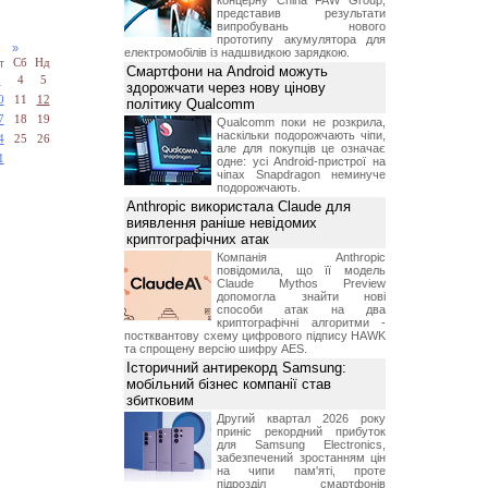
концерну China FAW Group,
представив результати
випробувань нового
прототипу акумулятора для
24
»
електромобілів із надшвидкою зарядкою.
т
Сб
Нд
Смартфони на Android можуть
3
4
5
здорожчати через нову цінову
0
11
12
політику Qualcomm
7
18
19
Qualcomm поки не розкрила,
наскільки подорожчають чіпи,
4
25
26
але для покупців це означає
1
одне: усі Android-пристрої на
чіпах Snapdragon неминуче
подорожчають.
Anthropic використала Claude для
виявлення раніше невідомих
криптографічних атак
Компанія Anthropic
повідомила, що її модель
Claude Mythos Preview
допомогла знайти нові
способи атак на два
криптографічні алгоритми -
постквантову схему цифрового підпису HAWK
та спрощену версію шифру AES.
Історичний антирекорд Samsung:
мобільний бізнес компанії став
збитковим
Другий квартал 2026 року
приніс рекордний прибуток
для Samsung Electronics,
забезпечений зростанням цін
на чипи пам'яті, проте
підрозділ смартфонів