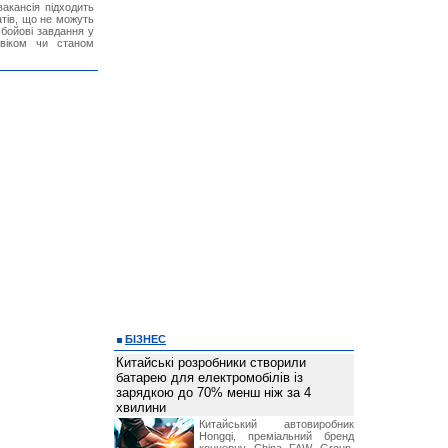
акансія підходить
тів, що не можуть
бойові завдання у
 віком чи станом
БІЗНЕС
Китайські розробники створили
батарею для електромобілів із
зарядкою до 70% менш ніж за 4
хвилини
Китайський автовиробник
Hongqi, преміальний бренд