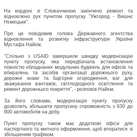
На кордоні зі Словаччиною закінчено ремонт та
відновлено рух пунктом пропуску "Ужгород - Вишнє
Нємецьке".
Про це повідомив голова Державного агентства
відновлення та розвитку інфраструктури України
Мустафа Найєм.
"Спільно з USAID завершили швидку модернізацію
пункту пропуску, яка передбачала встановлення
повністю обладнаних модульних будівель для офісів та
вбиралень та засобів організації дорожнього руху,
дорожні знаки та бар'єрне огородження, ваг для
зважування вантажів, світлодіодного освітлення та
ремонт дорожнього покриття", - розповів Найєм.
За його словами, модернізація пункту пропуску
дозволить збільшити пропускну спроможність з 630 до
900 автомобілів на добу.
Пункт пропуску також має додаткові офіси для
паспортного та митного оформлення, щоб впоратися зі
збільшеним трафіком.