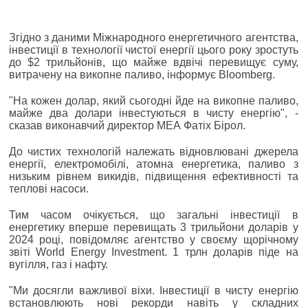
Згідно з даними Міжнародного енергетичного агентства,
інвестиції в технології чистої енергії цього року зростуть
до $2 трильйонів, що майже вдвічі перевищує суму,
витрачену на викопне паливо, інформує Bloomberg.
"На кожен долар, який сьогодні йде на викопне паливо,
майже два долари інвестуються в чисту енергію", -
сказав виконавчий директор МЕА Фатіх Бірол.
До чистих технологій належать відновлювані джерела
енергії, електромобілі, атомна енергетика, паливо з
низьким рівнем викидів, підвищення ефективності та
теплові насоси.
Тим часом очікується, що загальні інвестиції в
енергетику вперше перевищать 3 трильйони доларів у
2024 році, повідомляє агентство у своєму щорічному
звіті World Energy Investment. 1 трлн доларів піде на
вугілля, газ і нафту.
"Ми досягли важливої ​​віхи. Інвестиції в чисту енергію
встановлюють нові рекорди навіть у складних