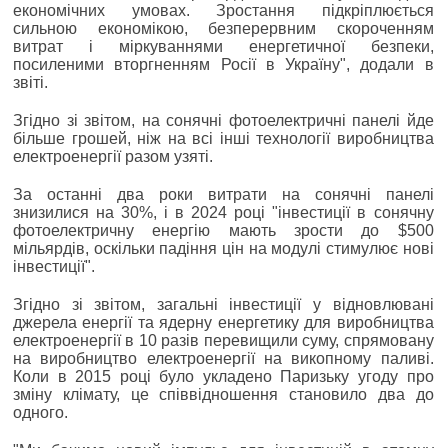
економічних умовах. Зростання підкріплюється
сильною економікою, безперервним скороченням
витрат і міркуваннями енергетичної безпеки,
посиленими вторгненням Росії в Україну", додали в
звіті.
Згідно зі звітом, на сонячні фотоелектричні панелі йде
більше грошей, ніж на всі інші технології виробництва
електроенергії разом узяті.
За останні два роки витрати на сонячні панелі
знизилися на 30%, і в 2024 році "інвестиції в сонячну
фотоелектричну енергію мають зрости до $500
мільярдів, оскільки падіння цін на модулі стимулює нові
інвестиції".
Згідно зі звітом, загальні інвестиції у відновлювані
джерела енергії та ядерну енергетику для виробництва
електроенергії в 10 разів перевищили суму, спрямовану
на виробництво електроенергії на викопному паливі.
Коли в 2015 році було укладено Паризьку угоду про
зміну клімату, це співвідношення становило два до
одного.