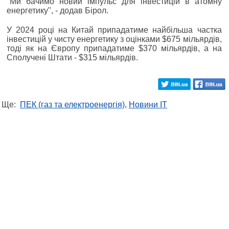
"Ми бачимо новий імпульс для інвестицій в атомну
енергетику", - додав Бірол.
У 2024 році на Китай припадатиме найбільша частка
інвестицій у чисту енергетику з оцінками $675 мільярдів,
тоді як на Європу припадатиме $370 мільярдів, а на
Сполучені Штати - $315 мільярдів.
Ще:
ПЕК (газ та електроенергія)
,
Новини IT