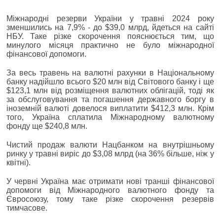
Міжнародні резерви України у травні 2024 року
зменшились на 7,9% - до $39,0 млрд, йдеться на сайті
НБУ. Таке різке скорочення пояснюється тим, що
минулого місяця практично не було міжнародної
фінансової допомоги.
За весь травень на валютні рахунки в Національному
банку надійшло всього $20 млн від Світового банку і ще
$123,1 млн від розміщення валютних облігацій, тоді як
за обслуговування та погашення державного боргу в
іноземній валюті довелося виплатити $412,3 млн. Крім
того, Україна сплатила Міжнародному валютному
фонду ще $240,8 млн.
Чистий продаж валюти Нацбанком на внутрішньому
ринку у травні виріс до $3,08 млрд (на 36% більше, ніж у
квітні).
У червні Україна має отримати нові транші фінансової
допомоги від Міжнародного валютного фонду та
Євросоюзу, тому таке різке скорочення резервів
тимчасове.