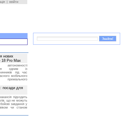
ація
|
ввійти
ея нових
 18 Pro Max
 автономності
ться одним із
чинників під час
асного мобільного
 преміального
»: посади для
акансія підходить
тів, що не можуть
бойові завдання у
 віком чи станом