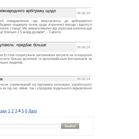
 міжнародного арбітражу щодо
06.06.24
сії повідомлення, що звертаємось до арбітражного
 будемо подавати позов щодо втраченої вигоди і вартості
лення станції. Ми вимагатимемо від агресора компенсації
це близько 2,5 млрд доларів", - Сирота.
упівель: придбає більше
06.06.24
ни Естонії скоригували заплановані витрати на оснащення
купити більше артилерії та артилерійських боєприпасів за
нших видатків.
ок
06.06.24
есок спрямований на підтримку економіки, українського
н як під час війни, так і упродовж подальшого відновлення
зад
1
2
3
4
5
6
Далі