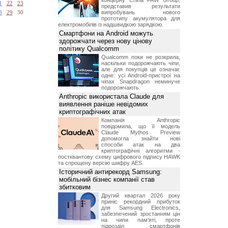
концерну China FAW Group,
1
22
23
представив результати
випробувань нового
8
29
30
прототипу акумулятора для
електромобілів із надшвидкою зарядкою.
Смартфони на Android можуть
здорожчати через нову цінову
політику Qualcomm
Qualcomm поки не розкрила,
наскільки подорожчають чіпи,
але для покупців це означає
одне: усі Android-пристрої на
чіпах Snapdragon неминуче
подорожчають.
Anthropic використала Claude для
виявлення раніше невідомих
криптографічних атак
Компанія Anthropic
повідомила, що її модель
Claude Mythos Preview
допомогла знайти нові
способи атак на два
криптографічні алгоритми -
постквантову схему цифрового підпису HAWK
та спрощену версію шифру AES.
Історичний антирекорд Samsung:
мобільний бізнес компанії став
збитковим
Другий квартал 2026 року
приніс рекордний прибуток
для Samsung Electronics,
забезпечений зростанням цін
на чипи пам'яті, проте
підрозділ смартфонів