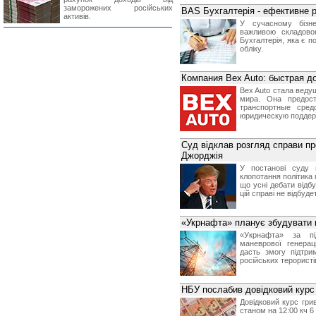
заморожених російських
BAS Бухгалтерія - ефективне р
активів.
У сучасному бізне
важливою складово
Бухгалтерія, яка є 
обліку.
Компания Bex Auto: быстрая д
Bex Auto стала веду
мира. Она предост
транспортные сред
юридическую поддер
Суд відклав розгляд справи пр
Джорджія
У постанові суду 
клопотання політика 
що усні дебати відб
цій справі не відбуде
«Укрнафта» планує збудувати 
«Укрнафта» за пі
маневрової генерац
дасть змогу підтри
російських терористів
НБУ послабив довідковий курс 
Довідковий курс гр
станом на 12:00 кч 6