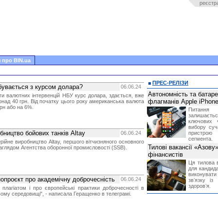
реєстр
 про BIN.ua
ПРЕС-РЕЛІЗИ
бувається з курсом долара?
06.06.24
Автономність та батар
ги валютних інтервенцій НБУ курс долара, здається, вже
флагманів Apple iPhone
понад 40 грн. Від початку цього року американська валюта
рн або на 6%.
Питання
залишає
ключових 
вибору суч
бництво бойових танків Altay
06.06.24
пристрою
сегмента.
рійне виробництво Altay, першого вітчизняного основного
Тилові вакансії «Азову
наглядом Агентства оборонної промисловості (SSB).
фінансистів
Ця тилова в
для кандида
виконувати 
опроєкт про академічну доброчесність
06.06.24
звʼязку із
здоровʼя.
 плагіатом і про європейські практики доброчесності в
ому середовищі", - написала Геращенко в телеграмі.