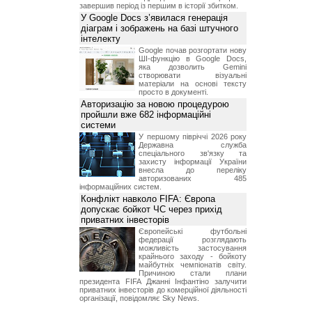
завершив період із першим в історії збитком.
У Google Docs з’явилася генерація
діаграм і зображень на базі штучного
інтелекту
Google почав розгортати нову
ШІ-функцію в Google Docs,
яка дозволить Gemini
створювати візуальні
матеріали на основі тексту
просто в документі.
Авторизацію за новою процедурою
пройшли вже 682 інформаційні
системи
У першому півріччі 2026 року
Державна служба
спеціального зв'язку та
захисту інформації України
внесла до переліку
авторизованих 485
інформаційних систем.
Конфлікт навколо FIFA: Європа
допускає бойкот ЧС через прихід
приватних інвесторів
Європейські футбольні
федерації розглядають
можливість застосування
крайнього заходу - бойкоту
майбутніх чемпіонатів світу.
Причиною стали плани
президента FIFA Джанні Інфантіно залучити
приватних інвесторів до комерційної діяльності
організації, повідомляє Sky News.