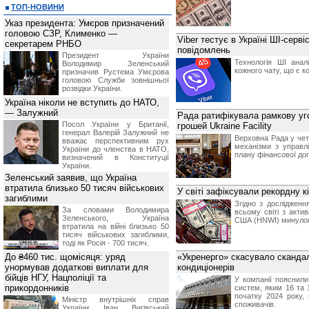
ТОП-НОВИНИ
Указ президента: Умєров призначений
головою СЗР, Клименко —
Viber тестує в Україні ШІ-серв
секретарем РНБО
повідомлень
Президент України
Технологія ШІ анал
Володимир Зеленський
кожного чату, що є к
призначив Pустема Умєрова
головою Служби зовнішньої
розвідки України.
Україна ніколи не вступить до НАТО,
— Залужний
Рада ратифікувала рамкову уг
Посол України у Британії,
грошей Ukraine Facility
генерал Валерій Залужний не
Верховна Рада у чет
вважає перспективним рух
механізми з управл
України до членства в НАТО,
плану фінансової допо
визначений в Конституції
України.
Зеленський заявив, що Україна
втратила близько 50 тисяч військових
У світі зафіксували рекордну к
загиблими
Згідно з дослідженн
За словами Володимира
всьому світі з акт
Зеленського, Україна
США (HNWI) минулого
втратила на війні близько 50
тисяч військових загиблими,
тоді як Росія - 700 тисяч.
До ₴460 тис. щомісяця: уряд
«Укренерго» скасувало сканда
унормував додаткові виплати для
кондиціонерів
бійців НГУ, Нацполіції та
У компанії пояснили
прикордонників
систем, яким 16 та 1
початку 2024 року,
Міністр внутрішніх справ
споживачів.
України Іван Вигівський