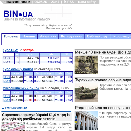
Фінансові новини
|
06.08.26
|
23:47
|
RSS
|
мапа сайту
"Якщо немає вітру, беріться за весла"
Латинське прислів'я
Головна
Новини
Аналітика
Котирування
Веб-майстру
Інформація
Курс НБУ
на
завтра
Менше 40 вже не буде. Що від
за
курс
uah
%
Попри рекордні обся
USD
1
44,7626
0,0731
0,16
закріпився на рівні 
EUR
1
51,6717
0,0464
0,09
подорожчала на 2,3 г
Курс обміну валют
на
сьогодні
, 09:43
куп.
uah
%
прод.
uah
%
USD
44,4840
0,06
0,13
44,9364
0,01
0,03
Туреччина почала серійне виро
EUR
51,3060
0,15
0,29
51,9148
0,06
0,12
Туреччина почала се
Міжбанківський ринок
на
сьогодні
, 17:05
бойового танка, під 
куп.
uah
%
прод.
uah
%
USD
44,7000
0,00
0,00
44,7400
0,01
0,02
EUR
51,6106
0,01
0,02
51,6433
0,01
0,02
Рада прийняла за основу закон
ТОП-НОВИНИ
"Це про боротьбу з
Євросоюз спрямує Україні €1,4 млрд із
освітньому та науков
доходів від російських активів
Європейський Союз спрямує
Україні 1,4 млрд євро за
рахунок доходів від