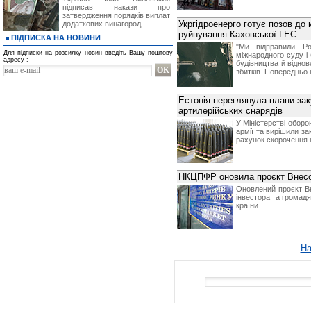
підписав накази про
затвердження порядків виплат
Укргідроенерго готує позов до
додаткових винагород
руйнування Каховської ГЕС
ПІДПИСКА НА НОВИНИ
"Ми відправили Ро
Для підписки на розсилку новин введіть Вашу поштову
міжнародного суду і
адресу :
будівництва й віднов
збитків. Попередньо 
Естонія переглянула плани зак
артилерійських снарядів
У Міністерстві оборо
армії та вирішили за
рахунок скорочення і
НКЦПФР оновила проєкт Внес
Оновлений проєкт Вн
інвестора та громадя
країни.
На