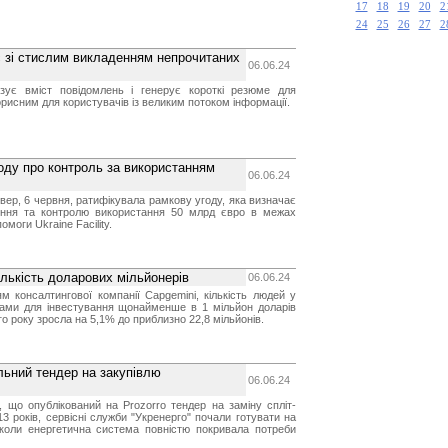
17
18
19
20
2
24
25
26
27
2
іс зі стислим викладенням непрочитаних
06.06.24
ізує вміст повідомлень і генерує короткі резюме для
орисним для користувачів із великим потоком інформації.
оду про контроль за використанням
06.06.24
вер, 6 червня, ратифікувала рамкову угоду, яка визначає
іння та контролю використання 50 млрд євро в межах
моги Ukraine Facility.
ількість доларових мільйонерів
06.06.24
ям консалтингової компанії Capgemini, кількість людей у
ивами для інвестування щонайменше в 1 мільйон доларів
 року зросла на 5,1% до приблизно 22,8 мільйонів.
льний тендер на закупівлю
06.06.24
, що опублікований на Prozorro тендер на заміну спліт-
3 років, сервісні служби "Укренерго" почали готувати на
 коли енергетична система повністю покривала потреби