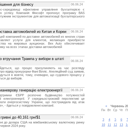
ішення для бізнесу
06.06.24
с-середовищі ефективне управління бухгалтерією є
ю успіху. Компанія Фінсофт пропонує програму BAS
потужним інструментом для автоматизації бухгалтерського
оставка автомобилей из Китая и Кореи
06.06.24
щей компанией по доставке автомобилей из многих стран
авляет услуги для клиентов, желающих приобрести
ства на мировых аукционах. Bex Auto обеспечивает
жку на всех этапах доставки автомобилей
о втручання Трампа у вибори в штаті
06.06.24
йдеться, що процес призупиняють на час розгляду
про відвід прокурорки Фані Вілліс. Апеляційний суд заявив,
удуться в жовтні, тому, очевидно, що судового процесу у
ться до виборів.
маневрову генерацію електроенергії
06.06.24
дтримки ЄБРР розпочне будівництво потужностей
ії електроенергії. У середньостроковій перспективі це
мати енергосистему України, що постраждала від атак
», - йдеться у повідомленні компанії.
«
Червень 
Пн
Вт
Ср
Чт
П
гривні до 40,161 грн/$1
06.06.24
3
4
5
6
ивні до долара США на міжбанківському валютному ринку
10
11
12
13
1
 червня 2024 року.