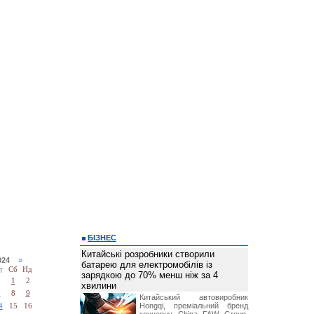
БІЗНЕС
Китайські розробники створили
2024
»
батарею для електромобілів із
т
Сб
Нд
зарядкою до 70% менш ніж за 4
1
2
хвилини
7
8
9
Китайський автовиробник
Hongqi, преміальний бренд
4
15
16