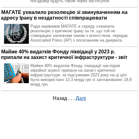
посадовці будуть також через застосунок.
МАГАТЕ ухвалило резолюцію зі звинуваченням на
адресу Ірану в нездатності співпрацювати
Рада керівників МАГАТЕ в середу схвалила
резолюцію з критикою Ірану за те, що той не
співпрацює належним чином з агентством, передає
Associated Press (AP) з посиланням на джерела.
Майже 40% видатків Фонду ліквідації у 2023 р.
припали на захист критичної інфраструктури - звіт
Майже 40% видатків Фонду ліквідації наслідків
збройної агресії припали на захист критичної
інфраструктури: за підсумками 2023 року на ці цілі
було використано 13,3 млрд грн із запланованих 18,8
млрд грн.
Назад
. . .
Далі