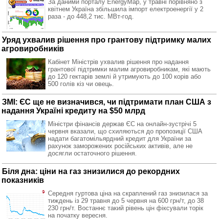
За даними порталу EnergyMap, у травні порівняно з
квітнем Україна збільшила імпорт електроенергії у 2
раза - до 448,2 тис. МВт-год.
Уряд ухвалив рішення про грантову підтримку малих
агровиробників
Кабінет Міністрів ухвалив рішення про надання
грантової підтримки малим агровиробникам, які мають
до 120 гектарів землі й утримують до 100 корів або
500 голів кіз чи овець.
ЗМІ: ЄС ще не визначився, чи підтримати план США з
надання Україні кредиту на $50 млрд
Міністри фінансів держав ЄС на онлайн-зустрічі 5
червня вказали, що схиляються до пропозиції США
надати багатомільярдний кредит для України за
рахунок заморожених російських активів, але не
досягли остаточного рішення.
Біля дна: ціни на газ знизилися до рекордних
показників
Середня гуртова ціна на скраплений газ знизилася за
тиждень із 29 травня до 5 червня на 600 грн/т, до 38
230 грн/т. Востаннє такий рівень цін фіксували торік
на початку вересня.