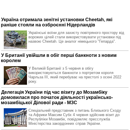
Україна отримала зенітні установки Cheetah, які
раніше стояли на озброєнні Нідерландів
Українські воїни для захисту повітряного простору від
ворожих цілей стали використовувати установки під
назвою Cheetah. Це аналог німецького "Гепарда".
У Британії увійшли в обіг перші банкноти з новим
королем
У Великій Британії з 5 червня в обігу
використовуються банкноти з портретом короля
Чарльза III, який перебуває на престолі з осені 2022
року.
Делегація України під час візиту до Мозамбіку
домовилася про початок діяльності українсько-
мозамбіцької Ділової ради - МЗС
Спеціальний представник з питань Близького Сходу
та Африки Максим Субх 4 червня здійснив візит до
Республіки Мозамбік, повідомляє пресслужба
Міністерства закордонних справ України.