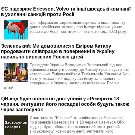
ЄС підозрює Ericsson, Volvo та інші шведські компанії
в ухилянні санкцій проти Росії
Цю інформацію Єврокомісія отримала після аналізу
даних російської митниці про імпорт підсанкційних
товарів до Росії протягом січня-листопада 2023 року.
Зеленський: Ми домовилися з Еміром Катару
продовжити співпрацю в поверненні в Україну
насильно вивезених Росією дітей
Президент України Володимир Зеленський під час
офіційного візиту в середу до Катару провів зустріч із
катарським Еміром шейхом Тамімом бін Хамадом Аль
Тані, у межах якої подякував йому за сприяння в
поверненні в Україну насильно вивезених Росією
дітей.
QR-код буде повністю доступний у «Резерв+» 18
червня, зчитувати його посадові особи будуть також
через застосунок
У застосунку "Резерв+" для військовозобов'язаних,
призовників і резервістів із 18 червня з'явиться QR-
код, це буде абсолютно рівноцінний електронний
військово-обліковий документ, зчитувати його