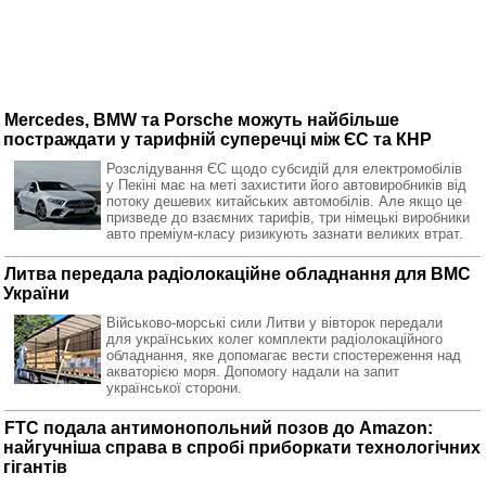
Mercedes, BMW та Porsche можуть найбільше
постраждати у тарифній суперечці між ЄС та КНР
Розслідування ЄС щодо субсидій для електромобілів
у Пекіні має на меті захистити його автовиробників від
потоку дешевих китайських автомобілів. Але якщо це
призведе до взаємних тарифів, три німецькі виробники
авто преміум-класу ризикують зазнати великих втрат.
Литва передала радіолокаційне обладнання для ВМС
України
Військово-морські сили Литви у вівторок передали
для українських колег комплекти радіолокаційного
обладнання, яке допомагає вести спостереження над
акваторією моря. Допомогу надали на запит
української сторони.
FTC подала антимонопольний позов до Amazon:
найгучніша справа в спробі приборкати технологічних
гігантів