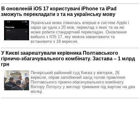
В оновленій iOS 17 користувачі iPhone та iPad
зможуть перекладати з та на українську мову
Українська мова з'явилась вперше в системі Apple і
зараз це одна з 20 мов, переклад з яких та на які
може робити стандартний перекладач. Оновлення
вийшло з IOS 17, яку можна завантажити та
встановити з 18 вересня.
У Києві заарештували керівника Полтавського
гірничо-збагачувального комбінату. Застава – 1 млрд
грн
Печерський районний суд Києва у вівторок, 26
вересня, обрав запобіжний захід голові правління
Полтавського гірничо-збагачувального комбінату
Віктору Лотоусу у вигляді тримання під вартою на два
місяці.