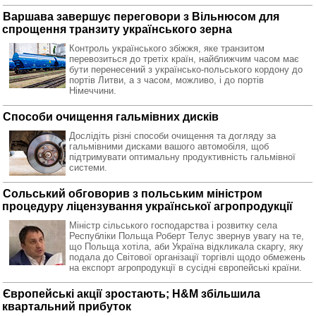
Варшава завершує переговори з Вільнюсом для
спрощення транзиту українського зерна
Контроль українського збіжжя, яке транзитом
перевозиться до третіх країн, найближчим часом має
бути перенесений з українсько-польського кордону до
портів Литви, а з часом, можливо, і до портів
Німеччини.
Способи очищення гальмівних дисків
Дослідіть різні способи очищення та догляду за
гальмівними дисками вашого автомобіля, щоб
підтримувати оптимальну продуктивність гальмівної
системи.
Сольський обговорив з польським міністром
процедуру ліцензування української агропродукції
Міністр сільського господарства і розвитку села
Республіки Польща Роберт Телус звернув увагу на те,
що Польща хотіла, аби Україна відкликала скаргу, яку
подала до Світової організації торгівлі щодо обмежень
на експорт агропродукції в сусідні європейські країни.
Європейські акції зростають; H&M збільшила
квартальний прибуток