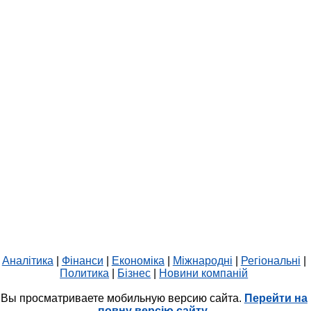
Аналітика
|
Фінанси
|
Економіка
|
Міжнародні
|
Регіональні
|
Политика
|
Бізнес
|
Новини компаній
Вы просматриваете мобильную версию сайта.
Перейти на
повну версію сайту.