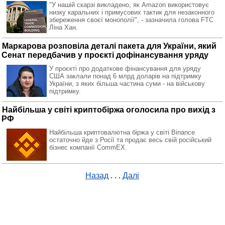
"У нашій скарзі викладено, як Amazon використовує
низку каральних і примусових тактик для незаконного
збереження своєї монополії", - зазначила голова FTC
Ліна Хан.
Маркарова розповіла деталі пакета для України, який
Сенат передбачив у проєкті дофінансування уряду
У проєкті про додаткове фінансування для уряду
США заклали понад 6 млрд доларів на підтримку
України, з яких більша частина суми - на військову
підтримку.
Найбільша у світі криптобіржа оголосила про вихід з
РФ
Найбільша криптовалютна біржа у світі Binancе
остаточно йде з Росії та продає весь свій російський
бізнес компанії CommEX.
Назад
. . .
Далі