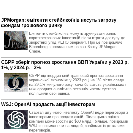
JPMorgan: емітенти стейблкоїнів несуть загрозу
фондам грошового ринку
Емітенти стейблкоїнів можуть зруйнувати ринок
короткострокових інвестицій після втрати доступу до
зворотних угод РЕПО овернайт. Про це повідомляє
Bloomberg з посиланням на звіт банку JPMorgan
Chase.
ЄБРР зберіг прогноз зростання ВВП України у 2023 р.
1%, у 2024 р. - 3%
ЄБРР підтвердив свій травневий прогноз зростання
української економіки у 2023 році на 1% після спаду
на 29,1% минулого року, хоча більшість українських і
міжнародних аналітиків останнім часом суттєво
поліпшили свої оцінки.
WSJ: OpenAI продасть акції інвесторам
Стартап штучного інтелекту OpenAI веде переговори з
інвесторами про продаж акцій. Після цього оцінка
компанії може зрости до $80 млрд і більше, повідомив
WSJ із посиланням на людей, знайомих із деталями
переговорів.