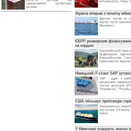
актуальність. Чому 
заморожених російських
активів.
Україна вперше з початку війн
Другим, третім та 
портів після припин
Метінвест.
ЄБРР розморозив фінансування 
на кордоні
Європейський банк р
будівництво під'їз
Європейським Союз
транспортної мережі 
Німецький ІТ-гігант SAP остато
SAP - один з найбі
ресурсами підприємс
частка досягала 60%
"Норнікєль", "Російсь
США збільшує пропозицію скр
Американські вироб
постачань в Європу, 
Азією.
У Німеччині планують значно 