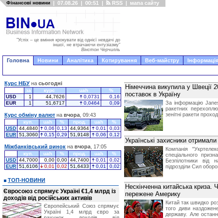
Фінансові новини
|
07.08.26
|
00:51
|
RSS
|
мапа сайту
"Успіх – це вміння крокувати від однієї невдачі до
іншої, не втрачаючи ентузіазму"
Вінстон Черчилль
Головна
Новини
Аналітика
Котирування
Веб-майстру
Інформація
Курс НБУ
на
сьогодні
Німеччина викупила у Швеції 20
за
курс
uah
%
поставок в Україну
USD
1
44,7626
0,0731
0,16
За інформацію Jane
EUR
1
51,6717
0,0464
0,09
ракетних перехоплю
зенітні ракети прохо
Курс обміну валют
на
вчора
, 09:43
куп.
uah
%
прод.
uah
%
USD
44,4840
0,06
0,13
44,9364
0,01
0,03
EUR
51,3060
0,15
0,29
51,9148
0,06
0,12
Українські захисники отримали
Міжбанківський ринок
на
вчора
, 17:05
Компанія "Укртеле
куп.
uah
%
прод.
uah
%
спеціального призн
USD
44,7000
0,00
0,00
44,7400
0,01
0,02
Безпілотники від н
EUR
51,6106
0,01
0,02
51,6433
0,01
0,02
підрозділи Сил оборо
ТОП-НОВИНИ
Нескінченна китайська криза. Ч
Євросоюз спрямує Україні €1,4 млрд із
пережене Америку
доходів від російських активів
Китай так швидко розв
Європейський Союз спрямує
того диви наздожен
Україні 1,4 млрд євро за
державу. Але останн
рахунок доходів від