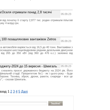
 єОселя отримали понад 2,8 тисячі
05.09.23
від початку її старту 2,877 тис. родин отримали пільгові
суму 4 млрд грн.
 100 позашляхових вантажівок Zetros
05.09.23
 автомобіля варіюється від 16,5 до 40 тонн. Вантажівки з
ю оснащені шестициліндровим рядним дизельним двигуном
від 265 до 350 кВт (від 360 до 476 к.с.) залежно від
юджету-2024 до 15 вересня - Шмигаль
05.09.23
 схвалить проєкт державного бюджету на 2024 рік. Його
інальній стадії. Пріоритетом №1 - як і цього року - буде
борони. Техніка, зброя, дрони, ракети, снаряди - все це
", - сказав Шмигаль.
азад
1
2
3
4
5
Далі