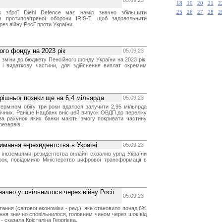
05.09.23
18
19
20
21
2
к зброї Diehl Defence має намір значно збільшити
25
26
27
28
2
м протиповітряної оборони IRIS-T, щоб задовольнити
ез війну Росії проти України.
ого фонду на 2023 рік
05.09.23
іс зміни до бюджету Пенсійного фонду України на 2023 рік,
 і видаткову частини, для здійснення виплат окремим
трішньої позики ще на 6,4 мільярда
05.09.23
ерміном обігу три роки вдалося залучити 2,95 мільярда
річних. Раніше Нацбанк вніс цей випуск ОВДП до переліку
, за рахунок яких банки мають змогу покривати частину
резервів.
имання е-резидентства в Україні
05.09.23
 іноземцями резидентства онлайн схвалив уряд України
орок, повідомило Міністерство цифрової трансформації в
начно уповільнилося через війну Росії
05.09.23
тання (світової економіки - ред.), яке становило понад 6%
ення значно сповільнилося, головним чином через шок від
, - сказала Крісталіна Георгієва.