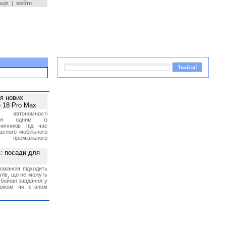
ація
|
ввійти
ея нових
 18 Pro Max
 автономності
ться одним із
чинників під час
асного мобільного
 преміального
»: посади для
акансія підходить
тів, що не можуть
бойові завдання у
 віком чи станом