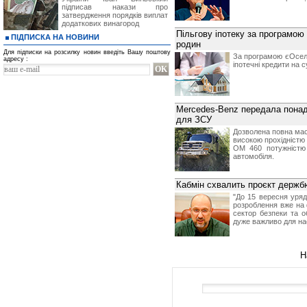
підписав накази про
затвердження порядків виплат
додаткових винагород
Пільгову іпотеку за програмою
ПІДПИСКА НА НОВИНИ
родин
Для підписки на розсилку новин введіть Вашу поштову
За програмою єОселя 
адресу :
іпотечні кредити на 
Mercedes-Benz передала понад
для ЗСУ
Дозволена повна маса
високою прохідніст
OM 460 потужністю 
автомобіля.
Кабмін схвалить проєкт держб
"До 15 вересня уряд
розроблення вже на ф
сектор безпеки та о
дуже важливо для нас
Н