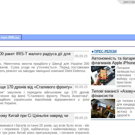
реєстр
 про BIN.ua
ПРЕС-РЕЛІЗИ
0 ракет IRIS-T малого радіуса дії для
05.09.23
Автономність та батар
флагманів Apple iPhone
s, Німеччина змогла придбати у Швеції для України 200
вачів. Сума угоди не уточнюється. Перед поставками
Питання
дять ремонт на заводах німецької компанії Diehl Defense.
залишає
ключових 
вибору суч
пристрою
сегмента.
 ще 170 дронів від «Сталевого фронту»
05.09.23
Тилові вакансії «Азову
ком" закупила і передала військовим ще 170 дронів
фінансистів
ачення від імені "Сталевого фронту Ріната Ахметова".
адійних українських виробників відправилися у різні
Ця тилова в
ни України.
для кандида
виконувати 
звʼязку із
ому Китай при Сі Цзіньпіні навряд чи
здоровʼя.
05.09.23
ивався і багатів останні 20 років, що всім було ясно - він
е і пережене США, найбагатшу і найвпливовішу світову
і три роки Китай різко пригальмував, і питання втратило