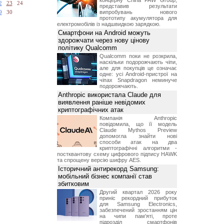
концерну China FAW Group,
2
23
24
представив результати
випробувань нового
9
30
прототипу акумулятора для
електромобілів із надшвидкою зарядкою.
Смартфони на Android можуть
здорожчати через нову цінову
політику Qualcomm
Qualcomm поки не розкрила,
наскільки подорожчають чіпи,
але для покупців це означає
одне: усі Android-пристрої на
чіпах Snapdragon неминуче
подорожчають.
Anthropic використала Claude для
виявлення раніше невідомих
криптографічних атак
Компанія Anthropic
повідомила, що її модель
Claude Mythos Preview
допомогла знайти нові
способи атак на два
криптографічні алгоритми -
постквантову схему цифрового підпису HAWK
та спрощену версію шифру AES.
Історичний антирекорд Samsung:
мобільний бізнес компанії став
збитковим
Другий квартал 2026 року
приніс рекордний прибуток
для Samsung Electronics,
забезпечений зростанням цін
на чипи пам'яті, проте
підрозділ смартфонів