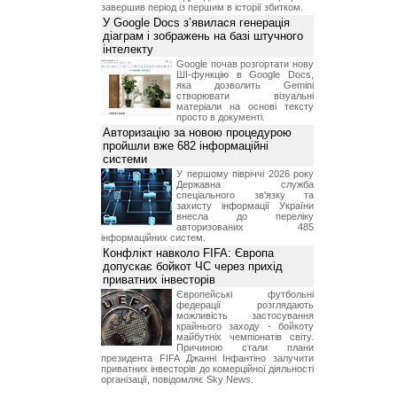
завершив період із першим в історії збитком.
У Google Docs з’явилася генерація
діаграм і зображень на базі штучного
інтелекту
Google почав розгортати нову
ШІ-функцію в Google Docs,
яка дозволить Gemini
створювати візуальні
матеріали на основі тексту
просто в документі.
Авторизацію за новою процедурою
пройшли вже 682 інформаційні
системи
У першому півріччі 2026 року
Державна служба
спеціального зв'язку та
захисту інформації України
внесла до переліку
авторизованих 485
інформаційних систем.
Конфлікт навколо FIFA: Європа
допускає бойкот ЧС через прихід
приватних інвесторів
Європейські футбольні
федерації розглядають
можливість застосування
крайнього заходу - бойкоту
майбутніх чемпіонатів світу.
Причиною стали плани
президента FIFA Джанні Інфантіно залучити
приватних інвесторів до комерційної діяльності
організації, повідомляє Sky News.