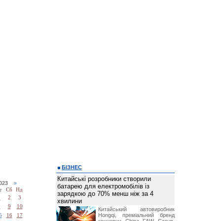
БІЗНЕС
Китайські розробники створили
2023
»
батарею для електромобілів із
т
Сб
Нд
зарядкою до 70% менш ніж за 4
1
2
3
хвилини
8
9
10
Китайський автовиробник
Hongqi, преміальний бренд
5
16
17