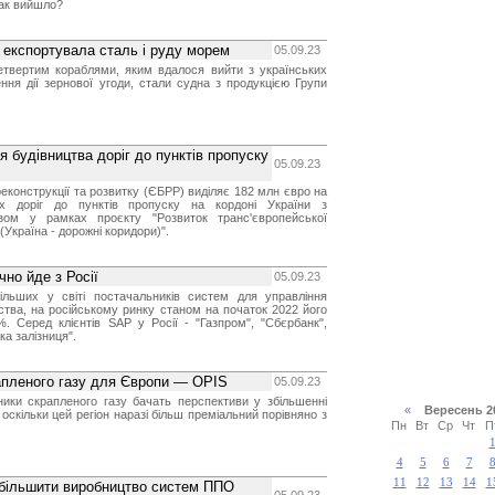
так вийшло?
и експортувала сталь і руду морем
05.09.23
четвертим кораблями, яким вдалося вийти з українських
ення дії зернової угоди, стали судна з продукцією Групи
будівництва доріг до пунктів пропуску
05.09.23
еконструкції та розвитку (ЄБРР) виділяє 182 млн євро на
них доріг до пунктів пропуску на кордоні України з
ом у рамках проєкту "Розвиток транс'європейської
(Україна - дорожні коридори)".
чно йде з Росії
05.09.23
льших у світі постачальників систем для управління
тва, на російському ринку станом на початок 2022 його
. Серед клієнтів SAP у Росії - "Газпром", "Сбєрбанк",
ка залізниця".
апленого газу для Європи — OPIS
05.09.23
ники скрапленого газу бачать перспективи у збільшенні
«
Вересень 
оскільки цей регіон наразі більш преміальний порівняно з
Пн
Вт
Ср
Чт
П
4
5
6
7
11
12
13
14
1
збільшити виробництво систем ППО