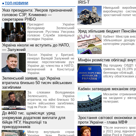
IRIS-T
ТОП-НОВИНИ
Німецький виробни
Указ президента: Умєров призначений
виробництво систе
головою СЗР, Клименко —
зростаючий попит чер
секретарем РНБО
Президент України
Володимир Зеленський
Уряд збільшив бюджет Пенсійн
призначив Pустема Умєрова
головою Служби зовнішньої
Кабінет Міністрів вн
розвідки України.
збільшивши дохідну
категоріям українців.
Україна ніколи не вступить до НАТО,
— Залужний
Посол України у Британії,
генерал Валерій Залужний не
Мінфін розмістив облігації вну
вважає перспективним рух
Від продажу ОВДП т
України до членства в НАТО,
гривень під 19,19% 
визначений в Конституції
бенчмарк-облігацій
України.
обсягу обов'язкових 
Зеленський заявив, що Україна
втратила близько 50 тисяч військових
загиблими
Кабмін затвердив механізм отр
За словами Володимира
Механізм отримання
Зеленського, Україна
на засіданні у вівт
втратила на війні близько 50
телеграмі.
тисяч військових загиблими,
тоді як Росія - 700 тисяч.
До ₴460 тис. щомісяця: уряд
унормував додаткові виплати для
Зростання світової економіки з
бійців НГУ, Нацполіції та
проти України - глава МВФ
прикордонників
"Після значного зрос
у 2021 році, відновл
Міністр внутрішніх справ
війни Росії в Україні"
України Іван Вигівський