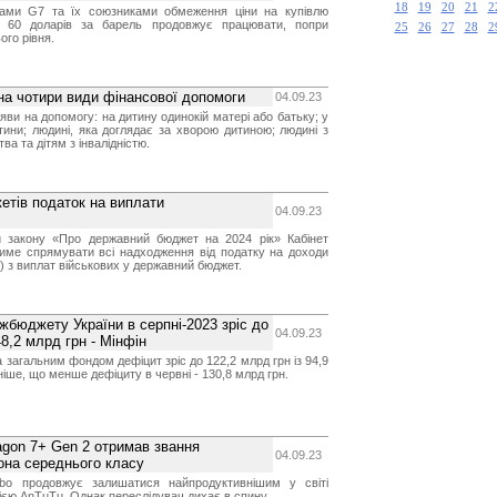
18
19
20
21
2
нами G7 та їх союзниками обмеження ціни на купівлю
у 60 доларів за барель продовжує працювати, попри
25
26
27
28
2
ого рівня.
на чотири види фінансової допомоги
04.09.23
яви на допомогу: на дитину одинокій матері або батьку; у
тини; людині, яка доглядає за хворою дитиною; людині з
тва та дітям з інвалідністю.
етів податок на виплати
04.09.23
и закону «Про державний бюджет на 2024 рік» Кабінет
тиме спрямувати всі надходження від податку на доходи
) з виплат військових у державний бюджет.
бюджету України в серпні-2023 зріс до
04.09.23
48,2 млрд грн - Мінфін
 загальним фондом дефіцит зріс до 122,2 млрд грн із 94,9
іше, що менше дефіциту в червні - 130,8 млрд грн.
agon 7+ Gen 2 отримав звання
04.09.23
она середнього класу
bo продовжує залишатися найпродуктивнішим у світі
єю AnTuTu. Однак переслідувач дихає в спину.