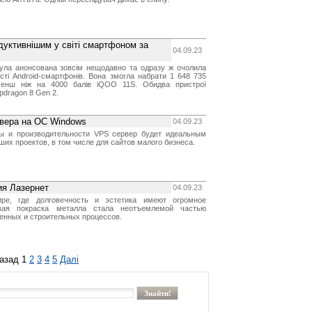
дуктивнішим у світі смартфоном за
04.09.23
ула анонсована зовсім нещодавно та одразу ж очолила
сті Android-смартфонів. Вона змогла набрати 1 648 735
менш ніж на 4000 балів iQOO 11S. Обидва пристрої
pdragon 8 Gen 2.
вера на ОС Windows
04.09.23
ны и производительности VPS сервер будет идеальным
их проектов, в том числе для сайтов малого бизнеса.
ия Лазернет
04.09.23
ре, где долговечность и эстетика имеют огромное
овая покраска металла стала неотъемлемой частью
нных и строительных процессов.
азад
1
2
3
4
5
Далі