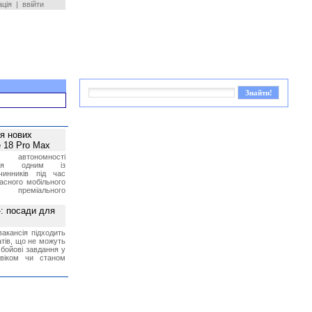
ація
|
ввійти
ея нових
 18 Pro Max
 автономності
ться одним із
чинників під час
асного мобільного
 преміального
»: посади для
акансія підходить
тів, що не можуть
бойові завдання у
 віком чи станом