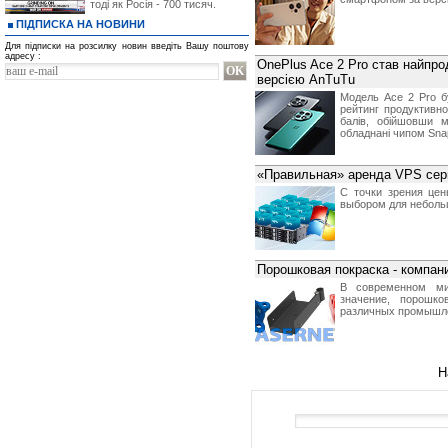
тоді як Росія - 700 тисяч.
ПІДПИСКА НА НОВИНИ
Для підписки на розсилку новин введіть Вашу поштову
адресу :
OnePlus Ace 2 Pro став найпро
версією AnTuTu
Модель Ace 2 Pro б
рейтинг продуктивно
балів, обійшовши 
обладнані чипом Sna
«Правильная» аренда VPS сер
С точки зрения це
выбором для небольш
Порошковая покраска - компан
В современном ми
значение, порошк
различных промышле
Н