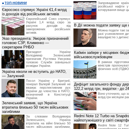
ТОП-НОВИНИ
Запроваджене краї
російської нафти 
Євросоюз спрямує Україні €1,4 млрд
котирування вище ць
із доходів від російських активів
Європейський Союз спрямує
Україні 1,4 млрд євро за
В Дії можна подати заявку ще 
рахунок доходів від
заморожених російських
Можна подати такі за
активів.
разі усиновлення ди
інвалідністю з дитинс
Указ президента: Умєров призначений
головою СЗР, Клименко —
секретарем РНБО
Президент України
Кабмін забере у місцевих бюдж
Володимир Зеленський
військовослужбовцям
призначив Pустема Умєрова
В рамках підготовк
головою Служби зовнішньої
міністрів пропонува
розвідки України.
фізичних осіб (ПДФО
Україна ніколи не вступить до НАТО,
— Залужний
Посол України у Британії,
Дефіцит загального фонду держ
генерал Валерій Залужний не
вважає перспективним рух
122,2 млрд грн, видатки - до 2
України до членства в НАТО,
Воно уточнило, що за
визначений в Конституції
млрд грн місяцем ран
України.
Зеленський заявив, що Україна
втратила близько 50 тисяч військових
загиблими
Redmi Note 12 Turbo на Snapdr
За словами Володимира
Зеленського, Україна
найпотужнішого у світі смартф
втратила на війні близько 50
Redmi Note 12 Tur
тисяч військових загиблими,
смартфоном за версі