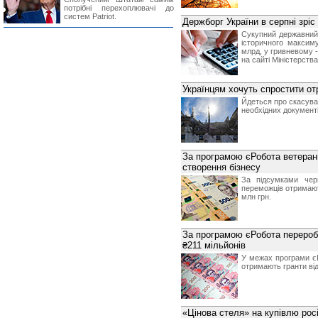
потрібні перехоплювачі до
систем Patriot.
Держборг України в серпні зріс
Сукупний державний 
історичного максим
млрд, у гривневому - 
на сайті Міністерства
Українцям хочуть спростити о
Йдеться про скасуван
необхідних документ
За програмою єРобота ветеран
створення бізнесу
За підсумками чер
переможців отримають
млн грн.
За програмою єРобота перероб
₴211 мільйонів
У межах програми єР
отримають гранти від
«Цінова стеля» на купівлю рос