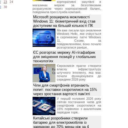
корпоративні закупівлі в
2
23
24
магазинах мережі за безготівковим
9
30
розрахунком через корпоративний баланс,
повідомила пресслужба компанії.
Microsoft розширила можливості
Windows 11: біометричний вхід став
доступним на більшій кількості ПК
Ми вже писали про оновлення
Windows Hello, яке очікується
в серпневому патчі Windows
11. Схоже, за
повідомленнями, воно почало
розгортатися раніше.
ЄС розгортає мережу AI-гігафабрик
для зміцнення позицій у глобальних
технологіях
Єврокомісія прагне створити
власну інфраструктуру
штучного інтелекту, яка має
почати функціонувати до
середини 2028 року
Чіпи для смартфонів втрачають
попит: поставки скоротилися на 15%
через зростання вартості пам’яті
У першій половині 2026 року
світові постачання чипів для
смартфонів скоротилися на
15% порівняно з аналогічним
періодом торік.
Китайські розробники створили
батарею для електромобілів із
зарядкою до 70% менш ніж за 4