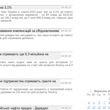
 на 3,1%
04.09.23
борг України в серпні 2023 року зріс на 3,1% до нового
уму: у доларовому вираженні - на $4 млрд, до $132,92
на 146,2 млрд грн, до 4 трлн 860,6 млрд грн, свідчать дані
 фінансів.
тримання компенсацій за єВідновленням
04.09.23
ня довідки про несудимість, яка зараз входить до пакету
ів для отримання допомоги.
и отримають ще 6,3 мільйона на
04.09.23
гової хвилі подачі заяв на гранти для ветеранів 17
 кошти від держави на старт або розвиток бізнесу на 6,3
ні підприємства отримають гранти на
04.09.23
обота 47 підприємців, що працюють у переробній галузі,
«
Вересень 
 держави на 211 млн грн для розвитку бізнесу.
Пн
Вт
Ср
Чт
П
4
5
6
7
11
12
13
14
1
ійської нафти працює - Держдеп
04.09.23