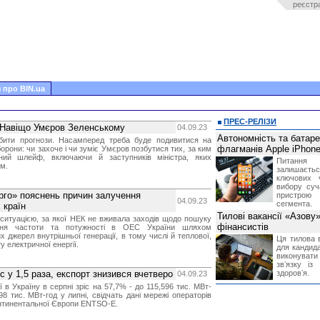
реєстр
 про BIN.ua
ПРЕС-РЕЛІЗИ
. Навіщо Умєров Зеленському
04.09.23
Автономність та батар
бити прогнози. Насамперед треба буде подивитися на
флагманів Apple iPhone
борони: чи захоче і чи зуміє Умєров позбутися тих, за ким
ьний шлейф, включаючи й заступників міністра, яких
Питання
ом.
залишає
ключових 
вибору суч
рго» пояснень причин залучення
пристрою
04.09.23
сегмента.
 країн
Тилові вакансії «Азову
 ситуацією, за якої НЕК не вживала заходів щодо пошуку
фінансистів
ання частоти та потужності в ОЕС України шляхом
 джерел внутрішньої генерації, в тому числі й теплової,
Ця тилова в
у електричної енергії.
для кандида
виконувати 
звʼязку із
ріс у 1,5 раза, експорт знизився вчетверо
здоровʼя.
04.09.23
ї в Україну в серпні зріс на 57,7% - до 115,596 тис. МВт-
98 тис. МВт-год у липні, свідчать дані мережі операторів
онтинентальної Європи ENTSO-E.