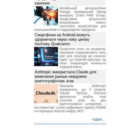
хвилини
Китайський автовиробник
Hongqi, преміальний бренд
концерну China FAW Group,
представив результати
випробувань нового
прототипу акумулятора для
електромобілів із надшвидкою зарядкою.
Смартфони на Android можуть
здорожчати через нову цінову
політику Qualcomm
Qualcomm поки не розкрила,
наскільки подорожчають чіпи,
але для покупців це означає
одне: усі Android-пристрої на
чіпах Snapdragon неминуче
подорожчають.
Anthropic використала Claude для
виявлення раніше невідомих
криптографічних атак
Компанія Anthropic
повідомила, що її модель
Claude Mythos Preview
допомогла знайти нові
способи атак на два
криптографічні алгоритми -
постквантову схему цифрового підпису HAWK
та спрощену версію шифру AES.
•
далі...