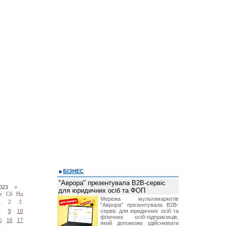
БІЗНЕС
"Аврора" презентувала B2B-сервіс
2023
»
для юридичних осіб та ФОП
т
Сб
Нд
Мережа мультимаркетів
1
2
3
"Аврора" презентувала B2B-
сервіс для юридичних осіб та
8
9
10
фізичних осіб-підприємців,
5
16
17
який допоможе здійснювати