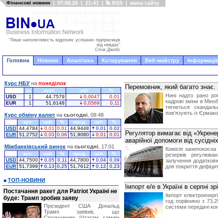
Фінансові новини
|
07.08.26
|
21:41
|
RSS
|
мапа сайту
"Лише наполегливість відрізняє успішних підприємців
від невдах"
Стів Джобс
Головна
Новини
Аналітика
Котирування
Веб-майстру
Інформація
Курс НБУ
на
понеділок
Перемовник, який багато знає
за
курс
uah
%
Нині надто рано ро
USD
1
44,7579
0,0047
0,01
кадрові зміни в Міно
EUR
1
51,6148
0,0569
0,11
тягнеться скандал
пов'язують із Єрмак
Курс обміну валют
на
сьогодні
, 09:48
куп.
uah
%
прод.
uah
%
USD
44,4784
0,01
0,01
44,9448
0,01
0,02
Регулятор вимагає від «Укрене
EUR
51,2752
0,03
0,06
51,9080
0,01
0,01
аварійної допомоги від сусідніх
Міжбанківський ринок
на
сьогодні
, 17:01
Комісія занепокоєна
куп.
uah
%
прод.
uah
%
резервів регулюв
USD
44,7500
0,05
0,11
44,7800
0,04
0,09
залучення додаткових
EUR
51,7399
0,13
0,25
51,7612
0,12
0,23
для покриття дефіцит
ТОП-НОВИНИ
Імпорт е/е в Україні в серпні з
Постачання ракет для Patriot Україні не
Імпорт електроенергі
буде: Трамп зробив заяву
год порівняно з 73,2
Президент США Дональд
системи передачі к
Трамп заявив, що
Сполученим Штатам самим