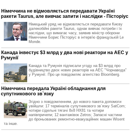
Німеччина не відмовляється передавати Україні
ракети Taurus, але вивчає запити і наслідки - Пісторіус
Німецький уряд не відмовляється передавати Києву
далекобійні ракети Taurus, однак вивчає потреби і їх
наслідки, що вимагає часу, заявив міністр оборони
Німеччини Борис Пісторіус в інтерв'ю французькій Le
Monde.
Канада інвестує $3 млрд у два нові реактори на АЕС у
Румунії
Канада та Румунія підписали угоду на $3 млрд про
будівництво двох нових реакторів на АЕС "Чорнавода"
у Румунії. Про це повідомляє агентство Bloomberg.
Німеччина передала Україні обладнання для
супутникового зв`язку
Згідно з повідомленням, до нового пакета допомоги
увійшли: 17 терміналів супутникового зв`язку SatCom;
чотири сідельні тягачі 8x8 HX81 та чотири
напівпричепи; 12 вантажівок Zetros; Запасні частини
до броньованих ремонтно-евакуаційних машин Wisent
та інше.