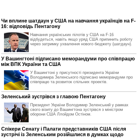
Чи вплине шатдаун у США на навчання українців на F-
16: відповідь Пентагону
Навчання українських пілотів у США на F-16
відбудеться, навіть якщо уряд США припинить роботу
через затримку ухвалення нового бюджету (шатдаун).
У Вашингтоні підписано меморандуми про співпрацю
між ВПК України та США
У Вашингтоні у присутності президента України
Володимира Зеленського підписано меморандуми про
співпрацю та розвиток спільних проектів.
Зеленський зустрівся з главою Пентагону
Президент України Володимир Зеленський у рамках
свого візиту до Вашингтона зустрівся з міністром
оборони США Ллойдом Остіном.
Спікери Сенату і Палати представників США після
зустрічі із Зеленським розійшлися в думках щодо