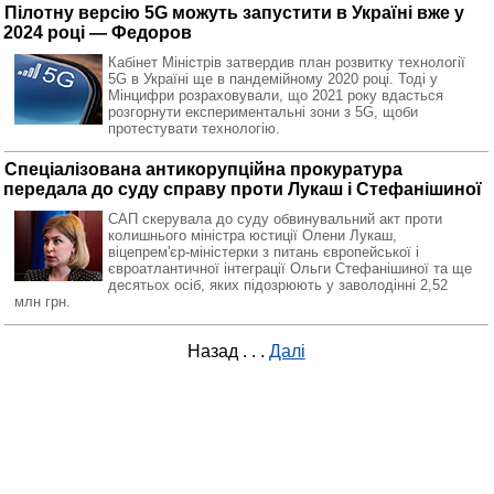
Пілотну версію 5G можуть запустити в Україні вже у
2024 році — Федоров
Кабінет Міністрів затвердив план розвитку технології
5G в Україні ще в пандемійному 2020 році. Тоді у
Мінцифри розраховували, що 2021 року вдасться
розгорнути експериментальні зони з 5G, щоби
протестувати технологію.
Спеціалізована антикорупційна прокуратура
передала до суду справу проти Лукаш і Стефанішиної
САП скерувала до суду обвинувальний акт проти
колишнього міністра юстиції Олени Лукаш,
віцепрем'єр-міністерки з питань європейської і
євроатлантичної інтеграції Ольги Стефанішиної та ще
десятьох осіб, яких підозрюють у заволодінні 2,52
млн грн.
Назад
. . .
Далі