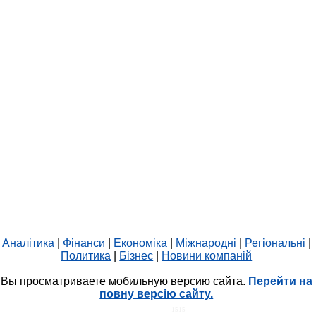
Аналітика
|
Фінанси
|
Економіка
|
Міжнародні
|
Регіональні
|
Политика
|
Бізнес
|
Новини компаній
Вы просматриваете мобильную версию сайта.
Перейти на
повну версію сайту.
HIT.UA
1515