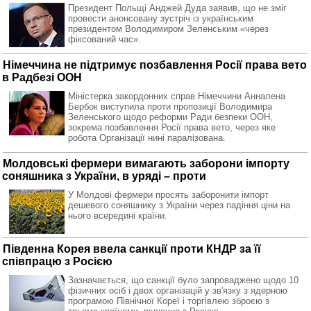
Президент Польщі Анджей Дуда заявив, що не зміг
провести анонсовану зустріч із українським
президентом Володимиром Зеленським «через
фіксований час».
Німеччина не підтримує позбавлення Росії права вето
в Радбезі ООН
Міністерка закордонних справ Німеччини Анналена
Бербок виступила проти пропозиції Володимира
Зеленського щодо реформи Ради безпеки ООН,
зокрема позбавлення Росії права вето, через яке
робота Організації нині паралізована.
Молдовські фермери вимагають заборони імпорту
соняшника з України, в уряді – проти
У Молдові фермери просять заборонити імпорт
дешевого соняшнику з України через падіння ціни на
нього всередині країни.
Південна Корея ввела санкції проти КНДР за її
співпрацю з Росією
Зазначається, що санкції було запроваджено щодо 10
фізичних осіб і двох організацій у зв'язку з ядерною
програмою Північної Кореї і торгівлею зброєю з