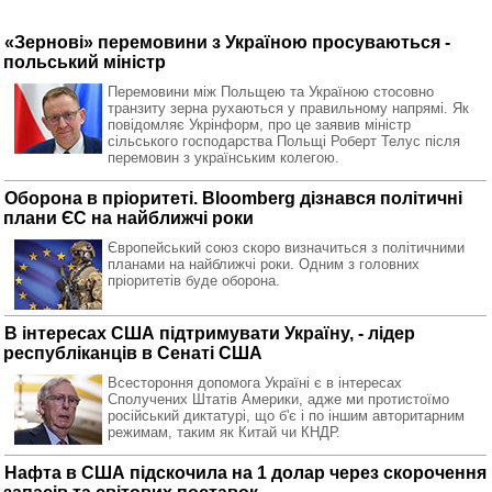
«Зернові» перемовини з Україною просуваються -
польський міністр
Перемовини між Польщею та Україною стосовно
транзиту зерна рухаються у правильному напрямі. Як
повідомляє Укрінформ, про це заявив міністр
сільського господарства Польщі Роберт Телус після
перемовин з українським колегою.
Оборона в пріоритеті. Bloomberg дізнався політичні
плани ЄС на найближчі роки
Європейський союз скоро визначиться з політичними
планами на найближчі роки. Одним з головних
пріоритетів буде оборона.
В інтересах США підтримувати Україну, - лідер
республіканців в Сенаті США
Всестороння допомога Україні є в інтересах
Сполучених Штатів Америки, адже ми протистоїмо
російський диктатурі, що б'є і по іншим авторитарним
режимам, таким як Китай чи КНДР.
Нафта в США підскочила на 1 долар через скорочення