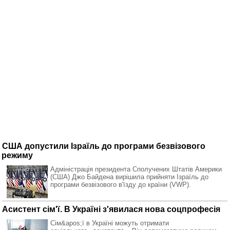
США допустили Ізраїль до програми безвізового
режиму
Адміністрація президента Сполучених Штатів Америки
(США) Джо Байдена вирішила прийняти Ізраїль до
програми безвізового в'їзду до країни (VWP).
Асистент сім'ї. В Україні з'явилася нова соцпрофесія
Сім&apos;ї в Україні можуть отримати