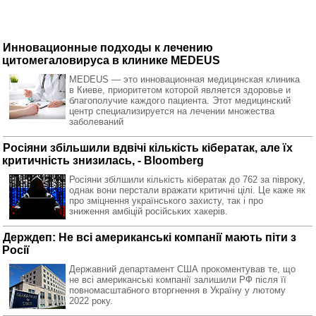
Инновационные подходы к лечению
цитомегаловируса в клинике MEDEUS
MEDEUS — это инновационная медицинская клиника
в Киеве, приоритетом которой является здоровье и
благополучие каждого пациента. Этот медицинский
центр специализируется на лечении множества
заболеваний
Росіяни збільшили вдвічі кількість кібератак, але їх
критичність знизилась, - Bloomberg
Росіяни збілшили кількість кібератак до 762 за півроку,
однак вони перстали вражати критичні цілі. Це каже як
про зміцнення українського захисту, так і про
зниження амбіцій російських хакерів.
Держдеп: Не всі американські компанії мають піти з
Росії
Державний департамент США прокоментував те, що
не всі американські компанії залишили РФ після її
повномасштабного вторгнення в Україну у лютому
2022 року.