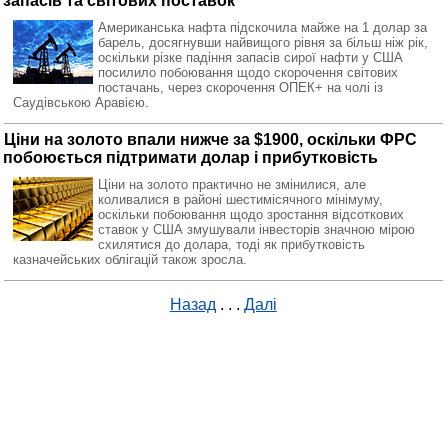
запасів та світових поставок
Американська нафта підскочила майже на 1 долар за
барель, досягнувши найвищого рівня за більш ніж рік,
оскільки різке падіння запасів сирої нафти у США
посилило побоювання щодо скорочення світових
постачань, через скорочення ОПЕК+ на чолі із
Саудівською Аравією.
Ціни на золото впали нижче за $1900, оскільки ФРС
побоюється підтримати долар і прибутковість
Ціни на золото практично не змінилися, але
коливалися в районі шестимісячного мінімуму,
оскільки побоювання щодо зростання відсоткових
ставок у США змушували інвесторів значною мірою
схилятися до долара, тоді як прибутковість
казначейських облігацій також зросла.
Назад
. . .
Далі