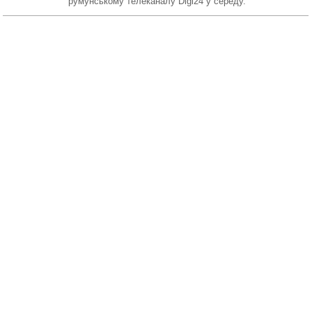
румунському телеканалу Digi24 у середу.