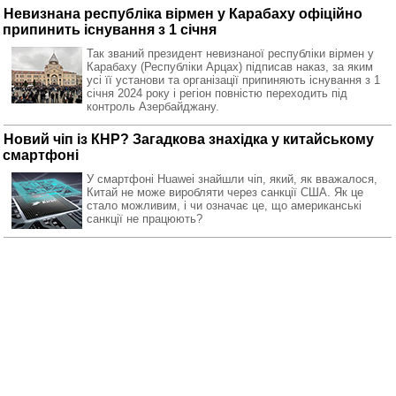
Невизнана республіка вірмен у Карабаху офіційно
припинить існування з 1 січня
Так званий президент невизнаної республіки вірмен у
Карабаху (Республіки Арцах) підписав наказ, за яким
усі її установи та організації припиняють існування з 1
січня 2024 року і регіон повністю переходить під
контроль Азербайджану.
Новий чіп із КНР? Загадкова знахідка у китайському
смартфоні
У смартфоні Huawei знайшли чіп, який, як вважалося,
Китай не може виробляти через санкції США. Як це
стало можливим, і чи означає це, що американські
санкції не працюють?