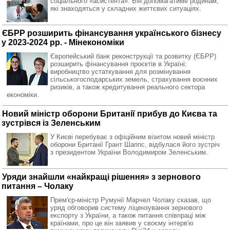
соціального «асистента». Він допомагатиме родинам,
які знаходяться у складних життєвих ситуаціях.
ЄБРР розширить фінансування українського бізнесу
у 2023-2024 рр. - Мінекономіки
Європейський банк реконструкції та розвитку (ЄБРР)
розширить фінансування проєктів в Україні:
виробництво устаткування для розмінування
сільськогосподарських земель, страхування воєнних
ризиків, а також кредитування реального сектора
економіки.
Новий міністр оборони Британії прибув до Києва та
зустрівся із Зеленським
У Києві перебуває з офіційним візитом новий міністр
оборони Британії Грант Шаппс, відбулася його зустріч
з президентом України Володимиром Зеленським.
Уряди знайшли «найкращі рішення» з зернового
питання – Чолаку
Прем'єр-міністр Румунії Марчел Чолаку сказав, що
уряд обговорив систему ліцензування зернового
експорту з України, а також питання співпраці між
країнами, про це він заявив у своєму інтерв'ю