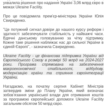
ухвалила рішення про надання Україні 3,06 млрд євро в
межах Ukraine Facility.
Про це повідомила прем'єр-міністерка України Юлія
Свириденко.
"Це потужний сигнал довіри до нашого курсу реформ і
здатності забезпечувати стабільність у найважчі часи.
Вдячні данському головуванню за чітку підтримку.
Кожне таке рішення наближає нас до сильної України в
єдиній Європі", - зазначила Свириденко.
Ukraine Facility - це фінансова підтримка України від
Європейського Союзу в розмірі 50 млрд на 2024-2027
роки. Програма спрямована на забезпечення
макроекономічної стабільності, відбудову,
модернізацію країни та сприяння євроінтеграції
України.
Нагадаємо, на початку серпня Кабінет Міністрів
затвердив зміни до Плану України, який визначає
зобов'язання української влади для отримання коштів
за програмою європейської допомоги Ukraine Facility
загальним обсягом 50 млрд євро.