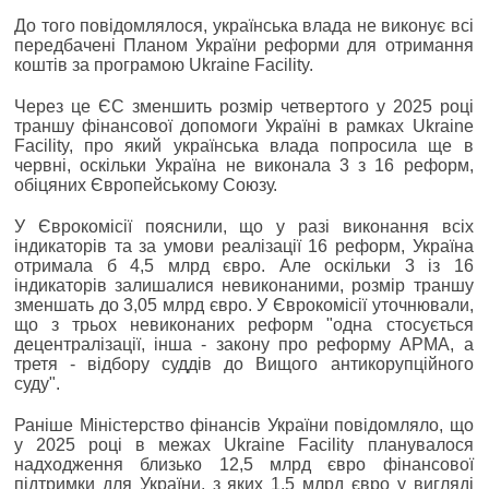
До того повідомлялося, українська влада не виконує всі
передбачені Планом України реформи для отримання
коштів за програмою Ukraine Facility.
Через це ЄС зменшить розмір четвертого у 2025 році
траншу фінансової допомоги Україні в рамках Ukraine
Facility, про який українська влада попросила ще в
червні, оскільки Україна не виконала 3 з 16 реформ,
обіцяних Європейському Союзу.
У Єврокомісії пояснили, що у разі виконання всіх
індикаторів та за умови реалізації 16 реформ, Україна
отримала б 4,5 млрд євро. Але оскільки 3 із 16
індикаторів залишалися невиконаними, розмір траншу
зменшать до 3,05 млрд євро. У Єврокомісії уточнювали,
що з трьох невиконаних реформ "одна стосується
децентралізації, інша - закону про реформу АРМА, а
третя - відбору суддів до Вищого антикорупційного
суду".
Раніше Міністерство фінансів України повідомляло, що
у 2025 році в межах Ukraine Facility планувалося
надходження близько 12,5 млрд євро фінансової
підтримки для України, з яких 1,5 млрд євро у вигляді