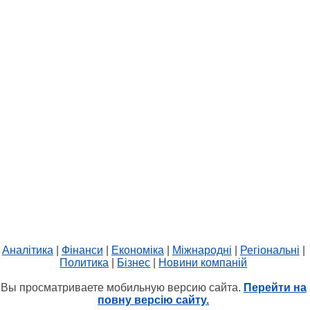
Аналітика
|
Фінанси
|
Економіка
|
Міжнародні
|
Регіональні
|
Политика
|
Бізнес
|
Новини компаній
Вы просматриваете мобильную версию сайта.
Перейти на
повну версію сайту.