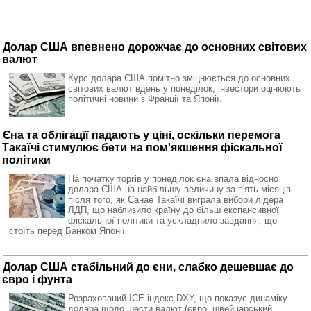
Долар США впевнено дорожчає до основних світових
валют
Курс долара США помітно зміцнюється до основних
світових валют вдень у понеділок, інвестори оцінюють
політичні новини з Франції та Японії.
Єна та облігації падають у ціні, оскільки перемога
Такаїчі стимулює бети на пом'якшення фіскальної
політики
На початку торгів у понеділок єна впала відносно
долара США на найбільшу величину за п'ять місяців
після того, як Санае Такаїчі виграла вибори лідера
ЛДП, що наблизило країну до більш експансивної
фіскальної політики та ускладнило завдання, що
стоїть перед Банком Японії.
Долар США стабільний до єни, слабко дешевшає до
євро і фунта
Розрахований ICE індекс DXY, що показує динаміку
долара щодо шести валют (євро, швейцарський