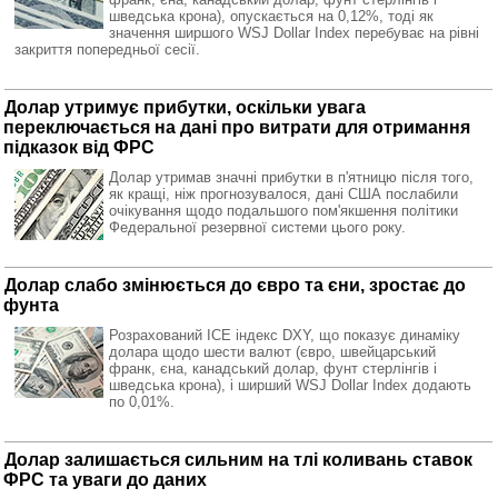
шведська крона), опускається на 0,12%, тоді як
значення ширшого WSJ Dollar Index перебуває на рівні
закриття попередньої сесії.
Долар утримує прибутки, оскільки увага
переключається на дані про витрати для отримання
підказок від ФРС
Долар утримав значні прибутки в п'ятницю після того,
як кращі, ніж прогнозувалося, дані США послабили
очікування щодо подальшого пом'якшення політики
Федеральної резервної системи цього року.
Долар слабо змінюється до євро та єни, зростає до
фунта
Розрахований ICE індекс DXY, що показує динаміку
долара щодо шести валют (євро, швейцарський
франк, єна, канадський долар, фунт стерлінгів і
шведська крона), і ширший WSJ Dollar Index додають
по 0,01%.
Долар залишається сильним на тлі коливань ставок
ФРС та уваги до даних