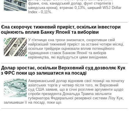
франк, єна, канадський долар, фунт стерлінгів і
шведська крона), втрачає 0,13%, ширший WSJ Dollar
Index - 0,11%.
Єна скорочує тижневий приріст, оскільки інвестори
оцінюють вплив Банку Японії та виборіви
У п'ятницю єна трохи знизилася, скоротивши свій
найрізкіший тижневий приріст за останні чотири місяці,
оскільки трейдери оцінювали вплив потенційного
підвищення ставок Банком Японії та виборів
керівництва, які відбудуться цими вихідними.
Долар зростає, оскільки Верховний суд дозволяє Кук
з ФРС поки що залишатися на посаді
Американський долар відновив свої позиції на початку
азіатських торгів у четвер після того, як Верховний
суд США заявив, що в січні розгляне аргументи щодо
спроби президента Дональда Трампа звільнити
губернатора Федеральної резервної системи Лізу Кук,
залишивши її на посаді, поки що.