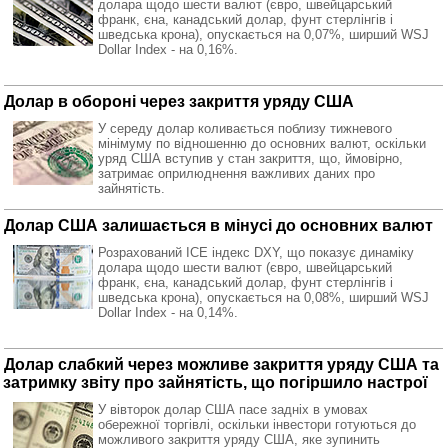
долара щодо шести валют (євро, швейцарський
франк, єна, канадський долар, фунт стерлінгів і
шведська крона), опускається на 0,07%, ширший WSJ
Dollar Index - на 0,16%.
Долар в обороні через закриття уряду США
У середу долар коливається поблизу тижневого
мінімуму по відношенню до основних валют, оскільки
уряд США вступив у стан закриття, що, ймовірно,
затримає оприлюднення важливих даних про
зайнятість.
Долар США залишається в мінусі до основних валют
Розрахований ICE індекс DXY, що показує динаміку
долара щодо шести валют (євро, швейцарський
франк, єна, канадський долар, фунт стерлінгів і
шведська крона), опускається на 0,08%, ширший WSJ
Dollar Index - на 0,14%.
Долар слабкий через можливе закриття уряду США та
затримку звіту про зайнятість, що погіршило настрої
У вівторок долар США пасе задніх в умовах
обережної торгівлі, оскільки інвестори готуються до
можливого закриття уряду США, яке зупинить