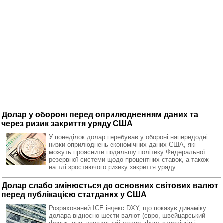
Долар у обороні перед оприлюдненням даних та
через ризик закриття уряду США
У понеділок долар перебував у обороні напередодні
низки оприлюднень економічних даних США, які
можуть прояснити подальшу політику Федеральної
резервної системи щодо процентних ставок, а також
на тлі зростаючого ризику закриття уряду.
Долар слабо змінюється до основних світових валют
перед публікацією статданих у США
Розрахований ICE індекс DXY, що показує динаміку
долара відносно шести валют (євро, швейцарський
франк, єна, канадський долар, фунт стерлінгів і