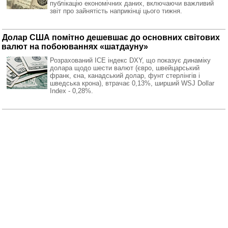
публікацію економічних даних, включаючи важливий
звіт про зайнятість наприкінці цього тижня.
Долар США помітно дешевшає до основних світових
валют на побоюваннях «шатдауну»
Розрахований ICE індекс DXY, що показує динаміку
долара щодо шести валют (євро, швейцарський
франк, єна, канадський долар, фунт стерлінгів і
шведська крона), втрачає 0,13%, ширший WSJ Dollar
Index - 0,28%.