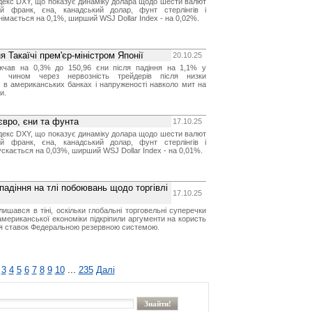
декс DXY, що показує динаміку долара щодо шести валют
ий франк, єна, канадський долар, фунт стерлінгів і
німається на 0,1%, ширший WSJ Dollar Index - на 0,02%.
 Такаїчі прем'єр-міністром Японії
20.10.25
чав на 0,3% до 150,96 єни після падіння на 1,1% у
м чином через нервозність трейдерів після низки
 в американських банках і напруженості навколо мит на
и.
євро, єни та фунта
17.10.25
декс DXY, що показує динаміку долара щодо шести валют
ий франк, єна, канадський долар, фунт стерлінгів і
скається на 0,03%, ширший WSJ Dollar Index - на 0,01%.
падіння на тлі побоювань щодо торгівлі
17.10.25
ишався в тіні, оскільки глобальні торговельні суперечки
американської економіки підкріпили аргументи на користь
я ставок Федеральною резервною системою.
3
4
5
6
7
8
9
10
...
235
Далі