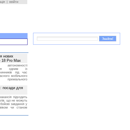
ація
|
ввійти
ея нових
 18 Pro Max
 автономності
ться одним із
чинників під час
асного мобільного
 преміального
»: посади для
акансія підходить
тів, що не можуть
бойові завдання у
 віком чи станом