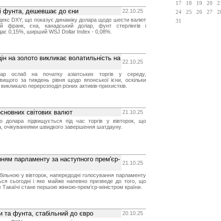
17
18
19
20
2
і фунта, дешевшає до єни
22.10.25
24
25
26
27
2
декс DXY, що показує динаміку долара щодо шести валют
31
ий франк, єна, канадський долар, фунт стерлінгів і
дає 0,15%, ширший WSJ Dollar Index - 0,08%.
цін на золото викликає волатильність на
22.10.25
ар ослаб на початку азіатських торгів у середу,
вищого за тиждень рівня щодо японської ієни, оскільки
о викликало перерозподіл різних активів-прихистків.
сновних світових валют
21.10.25
о долара підвищується під час торгів у вівторок, що
, очікуваннями швидкого завершення шатдауну.
ням парламенту за наступного прем'єр-
21.10.25
ільною у вівторок, напередодні голосування парламенту
ться сьогодні і яке майже напевно призведе до того, що
 Такаїчі стане першою жінкою-прем'єр-міністром країни.
 та фунта, стабільний до євро
20.10.25