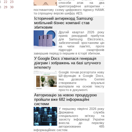
1
22
23
способи атак на два
криптографічні алгоритми -
8
29
30
постквантову схему цифрового підпису HAWK
та спрощену версію шифру AES.
Історичний антирекорд Samsung:
мобільний бізнес компанії став
збитковим
Другий квартал 2026 року
приніс рекордний прибуток
для Samsung Electronics,
забезпечений зростанням цін
на чипи пам'яті, проте
підрозділ смартфонів
завершив період із першим в історії збитком.
У Google Docs з’явилася генерація
діаграм і зображень на базі штучного
інтелекту
Google почав розгортати нову
ШІ-функцію в Google Docs,
яка дозволить Gemini
створювати візуальні
матеріали на основі тексту
просто в документі.
Авторизацію за новою процедурою
пройшли вже 682 інформаційні
системи
У першому півріччі 2026 року
Державна служба
спеціального зв'язку та
захисту інформації України
внесла до переліку
авторизованих 485
інформаційних систем.