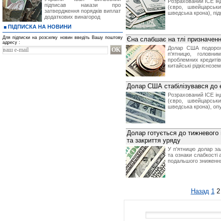
Розрахований ICE ін
підписав накази про
(євро, швейцарськ
затвердження порядків виплат
шведська крона), під
додаткових винагород
ПІДПИСКА НА НОВИНИ
Для підписки на розсилку новин введіть Вашу поштову
Єна слабшає на тлі призначення
адресу :
Долар США подорож
п'ятницю, головни
проблемних кредитів
китайські рідкіснозем
Долар США стабілізувався до 
Розрахований ICE ін
(євро, швейцарськ
шведська крона), опу
Долар готується до тижневого 
та закриття уряду
У п'ятницю долар зал
та ознаки слабкості 
подальшого зниженн
Назад
1
2