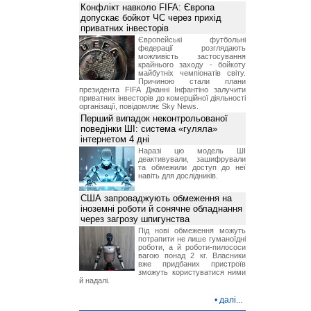
Конфлікт навколо FIFA: Європа
допускає бойкот ЧС через прихід
приватних інвесторів
Європейські футбольні
федерації розглядають
можливість застосування
крайнього заходу - бойкоту
майбутніх чемпіонатів світу.
Причиною стали плани
президента FIFA Джанні Інфантіно залучити
приватних інвесторів до комерційної діяльності
організації, повідомляє Sky News.
Перший випадок неконтрольованої
поведінки ШІ: система «гуляла»
інтернетом 4 дні
Наразі цю модель ШІ
деактивували, зашифрували
та обмежили доступ до неї
навіть для дослідників.
США запроваджують обмеження на
іноземні роботи й сонячне обладнання
через загрозу шпигунства
Під нові обмеження можуть
потрапити не лише гуманоїдні
роботи, а й роботи-пилососи
вагою понад 2 кг. Власники
вже придбаних пристроїв
зможуть користуватися ними
й надалі.
•
далі...