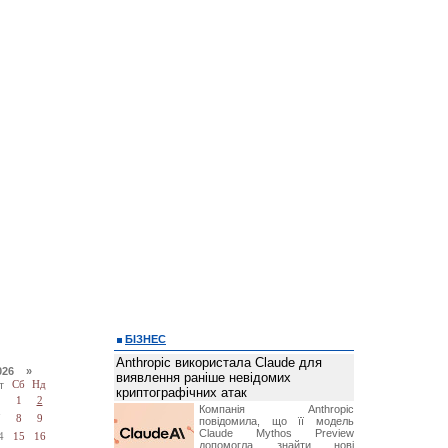
БІЗНЕС
Anthropic використала Claude для
026 »
виявлення раніше невідомих
т
Сб
Нд
криптографічних атак
1
2
Компанія Anthropic
7
8
9
повідомила, що її модель
Claude Mythos Preview
4
15
16
допомогла знайти нові