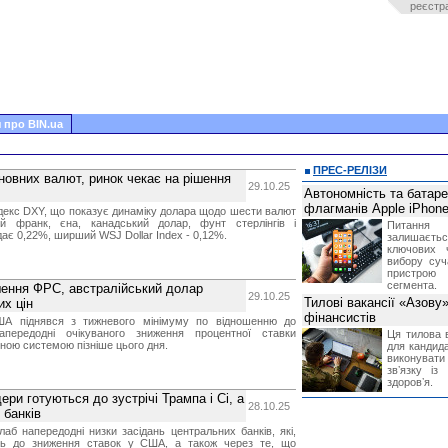
реєстр
 про BIN.ua
ПРЕС-РЕЛІЗИ
овних валют, ринок чекає на рішення
29.10.25
Автономність та батар
флагманів Apple iPhone
декс DXY, що показує динаміку долара щодо шести валют
ий франк, єна, канадський долар, фунт стерлінгів і
Питання
дає 0,22%, ширший WSJ Dollar Index - 0,12%.
залишає
ключових 
вибору суч
пристрою
сегмента.
шення ФРС, австралійський долар
29.10.25
Тилові вакансії «Азову
их цін
фінансистів
А піднявся з тижневого мінімуму по відношенню до
передодні очікуваного зниження процентної ставки
Ця тилова в
ою системою пізніше цього дня.
для кандида
виконувати 
звʼязку із
здоровʼя.
ри готуються до зустрічі Трампа і Сі, а
28.10.25
 банків
лаб напередодні низки засідань центральних банків, які,
уть до зниження ставок у США, а також через те, що