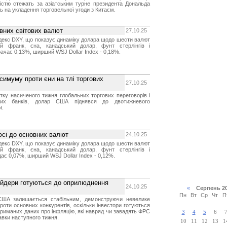
ністю стежать за азіатським турне президента Дональда
ь на укладення торговельної угоди з Китаєм.
них світових валют
27.10.25
декс DXY, що показує динаміку долара щодо шести валют
ий франк, єна, канадський долар, фунт стерлінгів і
рачає 0,13%, ширший WSJ Dollar Index - 0,18%.
имуму проти єни на тлі торгових
27.10.25
атку насиченого тижня глобальних торгових переговорів і
ьних банків, долар США піднявся до двотижневого
и.
сі до основних валют
24.10.25
декс DXY, що показує динаміку долара щодо шести валют
ий франк, єна, канадський долар, фунт стерлінгів і
дає 0,07%, ширший WSJ Dollar Index - 0,12%.
рейдери готуються до оприлюднення
24.10.25
«
Серпень 2
Пн
Вт
Ср
Чт
П
США залишається стабільним, демонструючи невелике
роти основних конкурентів, оскільки інвестори готуються
риманих даних про інфляцію, які навряд чи завадять ФРС
3
4
5
6
авки наступного тижня.
10
11
12
13
1