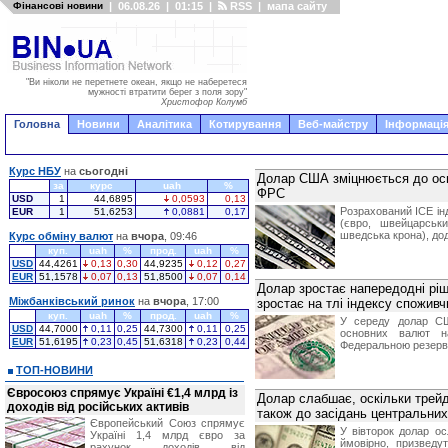
Фінансові новини
|
06.08.26
|
01:15
|
RSS
|
мапа сайту
"Ви ніколи не перетнете океан, якщо не наберетеся
мужності втратити берег з поля зору"
Христофор Колумб
Головна
Новини
Аналітика
Котирування
Веб-майстру
Інформація
Курс НБУ
на
сьогодні
Долар США зміцнюється до осн
за
курс
uah
%
ФРС
USD
1
44,6895
0,0593
0,13
Розрахований ICE ін
EUR
1
51,6253
0,0881
0,17
(євро, швейцарськ
шведська крона), до
Курс обміну валют
на
вчора
, 09:46
куп.
uah
%
прод.
uah
%
USD
44,4261
0,13
0,30
44,9235
0,12
0,27
EUR
51,1578
0,07
0,13
51,8500
0,07
0,14
Долар зростає напередодні рі
Міжбанківський ринок
на
вчора
, 17:00
зростає на тлі індексу споживч
куп.
uah
%
прод.
uah
%
У середу долар СШ
USD
44,7000
0,11
0,25
44,7300
0,11
0,25
основних валют на
EUR
51,6195
0,23
0,45
51,6318
0,23
0,44
Федеральною резервн
ТОП-НОВИНИ
Євросоюз спрямує Україні €1,4 млрд із
Долар слабшає, оскільки трейде
доходів від російських активів
також до засідань центральних
Європейський Союз спрямує
У вівторок долар ос
Україні 1,4 млрд євро за
ймовірно, призвед
рахунок доходів від