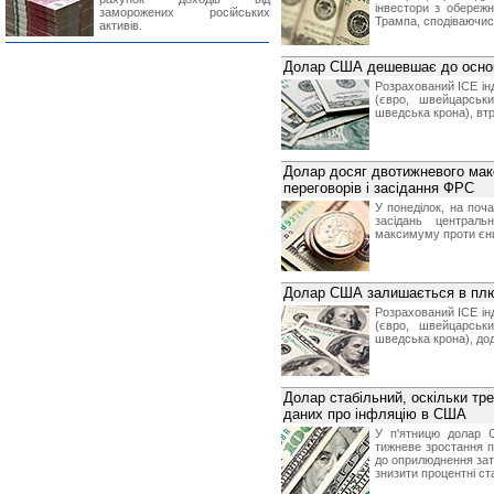
інвестори з обереж
заморожених російських
Трампа, сподіваючис
активів.
Долар США дешевшає до основ
Розрахований ICE ін
(євро, швейцарськ
шведська крона), вт
Долар досяг двотижневого макс
переговорів і засідання ФРС
У понеділок, на поч
засідань централ
максимуму проти єн
Долар США залишається в плю
Розрахований ICE ін
(євро, швейцарськ
шведська крона), до
Долар стабільний, оскільки т
даних про інфляцію в США
У п'ятницю долар 
тижневе зростання п
до оприлюднення зат
знизити процентні ст