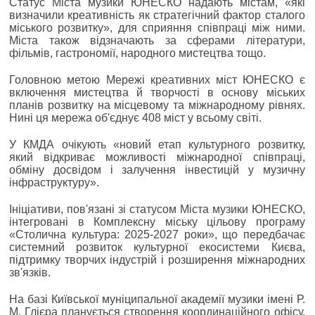
Статус Міста музики ЮНЕСКО надають містам, «які
визначили креативність як стратегічний фактор сталого
міського розвитку», для сприяння співпраці між ними.
Міста також відзначають за сферами літератури,
фільмів, гастрономії, народного мистецтва тощо.
Головною метою Мережі креативних міст ЮНЕСКО є
включення мистецтва й творчості в основу міських
планів розвитку на місцевому та міжнародному рівнях.
Нині ця мережа об'єднує 408 міст у всьому світі.
У КМДА очікують «новий етап культурного розвитку,
який відкриває можливості міжнародної співпраці,
обміну досвідом і залучення інвестицій у музичну
інфраструктуру».
Ініціативи, пов'язані зі статусом Міста музики ЮНЕСКО,
інтегровані в Комплексну міську цільову програму
«Столична культура: 2025-2027 роки», що передбачає
системний розвиток культурної екосистеми Києва,
підтримку творчих індустрій і розширення міжнародних
зв'язків.
На базі Київської муніципальної академії музики імені Р.
М. Глієра планується створення координаційного офісу,