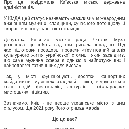
Про це повідомила Київська міська державна
адміністрація.
У КМДА цей статус називають «важливим міжнародним
визнанням музичної спадщини, сучасного потенціалу й
творчої енергії української столиці».
Депутатка Київської міської ради Вікторія Муха
розповіла, що робота над цим тривала понад рік. Під
час підготовки посадовці провели «ґрунтовний аналіз
культурного життя української столиці, який засвідчив,
що саме музична сфера є однією з найпотужніших і
найрепрезентативніших для Києва».
Так, у місті функціонують десятки концертних
майданчиків, музичних академій і шкіл, відбуваються
сотні подій, фестивалів, конкурсів і міжнародних
мистецьких ініціатив.
Зазначимо, Київ - не перше українське місто із цим
статусом. Ще 2021 року його отримав Харків.
Що це дає?