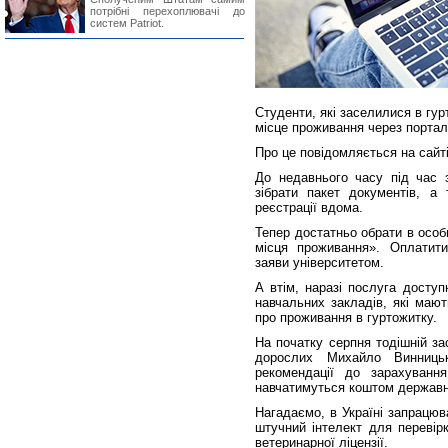
потрібні перехоплювачі до
систем Patriot.
Студенти, які заселилися в гу
місце проживання через портал
Про це повідомляється на сайті
До недавнього часу під час 
зібрати пакет документів, 
реєстрації вдома.
Тепер достатньо обрати в особ
місця проживання». Оплатити
заяви університетом.
А втім, наразі послуга досту
навчальних закладів, які мают
про проживання в гуртожитку.
На початку серпня тодішній зас
дорослих Михайло Винниць
рекомендації до зарахуванн
навчатимуться коштом державно
Нагадаємо, в Україні запрацю
штучний інтелект для перевір
ветеринарної ліцензії.