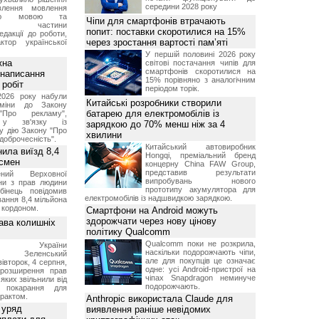
середини 2028 року
влення мовлення
ькою мовою та
Чіпи для смартфонів втрачають
ння частини
попит: поставки скоротилися на 15%
редакції до роботи,
через зростання вартості пам’яті
ктор української
У першій половині 2026 року
жна
світові постачання чипів для
смартфонів скоротилися на
 написання
15% порівняно з аналогічним
 робіт
періодом торік.
2026 року набули
Китайські розробники створили
зміни до Закону
батарею для електромобілів із
"Про рекламу",
 у зв'язку із
зарядкою до 70% менш ніж за 4
у дію Закону "Про
хвилини
доброчесність".
Китайський автовиробник
нила виїзд 8,4
Hongqi, преміальний бренд
дсмен
концерну China FAW Group,
представив результати
ений Верховної
випробувань нового
ни з прав людини
прототипу акумулятора для
бінець повідомив
електромобілів із надшвидкою зарядкою.
ання 8,4 мільйона
а кордоном.
Смартфони на Android можуть
здорожчати через нову цінову
ава колишніх
політику Qualcomm
Qualcomm поки не розкрила,
ент України
наскільки подорожчають чіпи,
ир Зеленський
але для покупців це означає
вівторок, 4 серпня,
одне: усі Android-пристрої на
 розширення прав
чіпах Snapdragon неминуче
 яких звільнили від
подорожчають.
я покарання для
рактом.
Anthropic використала Claude для
 уряд
виявлення раніше невідомих