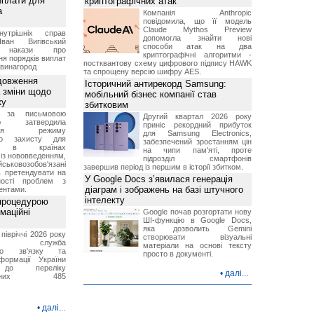
иплати для
криптографічних атак
а
Компанія Anthropic
повідомила, що її модель
Claude Mythos Preview
нутрішніх справ
допомогла знайти нові
ван Вигівський
способи атак на два
в накази про
криптографічні алгоритми -
я порядків виплат
постквантову схему цифрового підпису HAWK
 винагород
та спрощену версію шифру AES.
довження
Історичний антирекорд Samsung:
а зміни щодо
мобільний бізнес компанії став
ку
збитковим
 за письмовою
Другий квартал 2026 року
ою затвердила
приніс рекордний прибуток
ення режиму
для Samsung Electronics,
го захисту для
забезпечений зростанням цін
ів в країнах
на чипи пам'яті, проте
із нововведенням,
підрозділ смартфонів
овозобов'язані
завершив період із першим в історії збитком.
ь претендувати на
У Google Docs з’явилася генерація
ності проблем з
діаграм і зображень на базі штучного
ентами.
інтелекту
 процедурою
маційні
Google почав розгортати нову
ШІ-функцію в Google Docs,
яка дозволить Gemini
івріччі 2026 року
створювати візуальні
вна служба
матеріали на основі тексту
ого зв'язку та
просто в документі.
формації України
до переліку
•
далі...
зованих 485
•
далі...