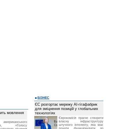
БІЗНЕС
ЄС розгортає мережу AI-гігафабрик
для зміцнення позицій у глобальних
вить мовлення
технологіях
Єврокомісія прагне створити
власну інфраструктуру
о американського
штучного інтелекту, яка має
ення, «Голосу
почати функціонувати до
ухвалило рішення