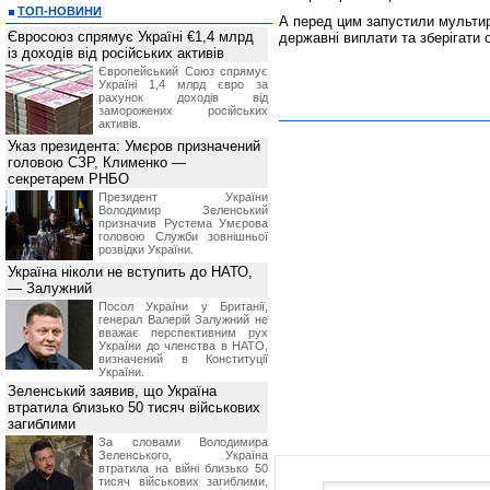
ТОП-НОВИНИ
А перед цим запустили мультир
Євросоюз спрямує Україні €1,4 млрд
державні виплати та зберігати 
із доходів від російських активів
Європейський Союз спрямує
Україні 1,4 млрд євро за
рахунок доходів від
заморожених російських
активів.
Указ президента: Умєров призначений
головою СЗР, Клименко —
секретарем РНБО
Президент України
Володимир Зеленський
призначив Pустема Умєрова
головою Служби зовнішньої
розвідки України.
Україна ніколи не вступить до НАТО,
— Залужний
Посол України у Британії,
генерал Валерій Залужний не
вважає перспективним рух
України до членства в НАТО,
визначений в Конституції
України.
Зеленський заявив, що Україна
втратила близько 50 тисяч військових
загиблими
За словами Володимира
Зеленського, Україна
втратила на війні близько 50
тисяч військових загиблими,