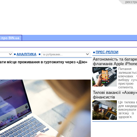
реєстр
 про BIN.ua
ПРЕС-РЕЛІЗИ
АНАЛІТИКА
Автономність та батар
ти місце проживання в гуртожитку через «Дію»
флагманів Apple iPhone
Питання
залишає
ключових 
вибору суч
пристрою
сегмента.
Тилові вакансії «Азову
фінансистів
Ця тилова в
для кандида
виконувати 
звʼязку із
здоровʼя.