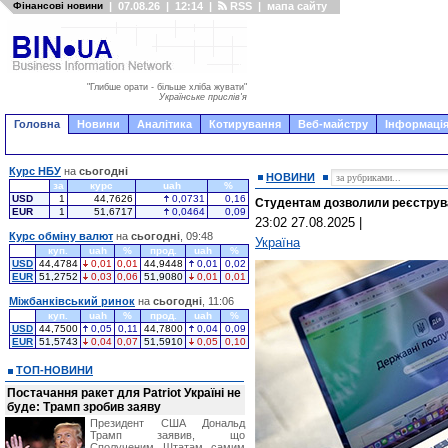
Фінансові новини
|
07.08.26
|
12:14
|
RSS
|
мапа сайту
"Глибше орати - більше хліба жувати"
Українське прислів'я
Головна
Новини
Аналітика
Котирування
Веб-майстру
Інформація
Курс НБУ
на
сьогодні
НОВИНИ
за
курс
uah
%
USD
1
44,7626
0,0731
0,16
Студентам дозволили реєструва
EUR
1
51,6717
0,0464
0,09
23:02 27.08.2025
|
Курс обміну валют
на
сьогодні
, 09:48
Україна
куп.
uah
%
прод.
uah
%
USD
44,4784
0,01
0,01
44,9448
0,01
0,02
EUR
51,2752
0,03
0,06
51,9080
0,01
0,01
Міжбанківський ринок
на
сьогодні
, 11:06
куп.
uah
%
прод.
uah
%
USD
44,7500
0,05
0,11
44,7800
0,04
0,09
EUR
51,5743
0,04
0,07
51,5910
0,05
0,10
ТОП-НОВИНИ
Постачання ракет для Patriot Україні не
буде: Трамп зробив заяву
Президент США Дональд
Трамп заявив, що
Сполученим Штатам самим