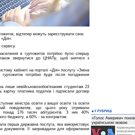
ртожиток, відтепер можуть зареєструвати своє
 «Дія».
 сервісу.
заселення в гуртожиток потрібно було спершу
а також звернутися до ЦНАПу, щоб знятися з
истому кабінеті на порталі «Дія» послугу «Зміна
 гуртожиток потрібно буде після погодження
пна лише невійськовозобов'язаним студентам 23
ь картку платника податків і підписали договір
тупник міністра освіти з вищої освіти та освіти
кий повідомляв, що цього року отримали
У РУБРИЦІ
я понад 176 тисяч абітурієнтів. З них 40%
го бюджету, а 60% - за контрактом.
«Голос Америки» поно
українською мовою
вала перша державна послуга, яка використовує
Керівництв
ки документів. Її запровадили для оформлення
іномовл
Америки», 