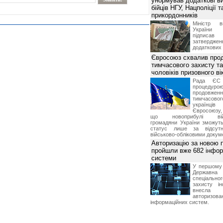
унормував додаткові в
бійців НГУ, Нацполіції т
прикордонників
Міністр в
України І
підписа
затвердженн
додаткових
Євросоюз схвалив про
тимчасового захисту т
чоловіків призовного ві
Рада ЄС
процедур
продовж
тимчасово
українц
Євросоюзу, 
що новоприбулі військ
громадяни України зможут
статус лише за відсут
військово-обліковими докум
Авторизацію за новою
пройшли вже 682 інфор
системи
У першому п
Держа
спеціальн
захисту ін
внесла 
автори
інформаційних систем.