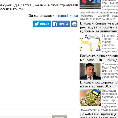
про відно
ахунок «Дія.Картка», на який можна отримувати
українс
особисті кошти.
поверне
співробітників української 
За матеріалами:
hromadske.ua
повідомив головний реда
служби «Голосу Америки»
В Україні більше не мо
рекламувати послуги з
курсових та дипломних
31 липня 
чинності 
України 
ухвалені
введенням 
академічну 
Російська війна спричи
млн українців — омбу
Уповноваж
Ради Украї
Дмитро Лу
про перебув
українців з
В Україні розширили пр
в'язнів у лавах ЗСУ
Презид
Володим
підписав у 
закон про
військових,
відбуванн
проходження служби за конт
До ₴460 тис. щомісяця: