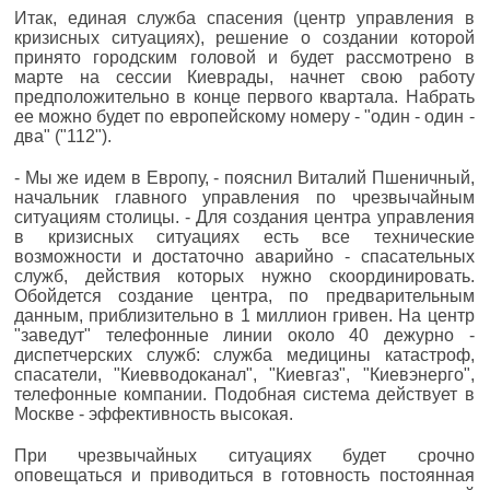
Итак, единая служба спасения (центр управления в
кризисных ситуациях), решение о создании которой
принято городским головой и будет рассмотрено в
марте на сессии Киеврады, начнет свою работу
предположительно в конце первого квартала. Набрать
ее можно будет по европейскому номеру - "один - один -
два" ("112").
- Мы же идем в Европу, - пояснил Виталий Пшеничный,
начальник главного управления по чрезвычайным
ситуациям столицы. - Для создания центра управления
в кризисных ситуациях есть все технические
возможности и достаточно аварийно - спасательных
служб, действия которых нужно скоординировать.
Обойдется создание центра, по предварительным
данным, приблизительно в 1 миллион гривен. На центр
"заведут" телефонные линии около 40 дежурно -
диспетчерских служб: служба медицины катастроф,
спасатели, "Киевводоканал", "Киевгаз", "Киевэнерго",
телефонные компании. Подобная система действует в
Москве - эффективность высокая.
При чрезвычайных ситуациях будет срочно
оповещаться и приводиться в готовность постоянная