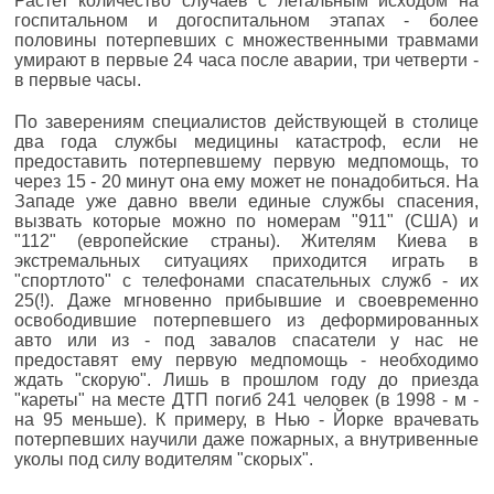
Растет количество случаев с летальным исходом на
госпитальном и догоспитальном этапах - более
половины потерпевших с множественными травмами
умирают в первые 24 часа после аварии, три четверти -
в первые часы.
По заверениям специалистов действующей в столице
два года службы медицины катастроф, если не
предоставить потерпевшему первую медпомощь, то
через 15 - 20 минут она ему может не понадобиться. На
Западе уже давно ввели единые службы спасения,
вызвать которые можно по номерам "911" (США) и
"112" (европейские страны). Жителям Киева в
экстремальных ситуациях приходится играть в
"спортлото" с телефонами спасательных служб - их
25(!). Даже мгновенно прибывшие и своевременно
освободившие потерпевшего из деформированных
авто или из - под завалов спасатели у нас не
предоставят ему первую медпомощь - необходимо
ждать "скорую". Лишь в прошлом году до приезда
"кареты" на месте ДТП погиб 241 человек (в 1998 - м -
на 95 меньше). К примеру, в Нью - Йорке врачевать
потерпевших научили даже пожарных, а внутривенные
уколы под силу водителям "скорых".