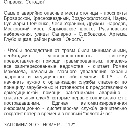
Справка "Сегодня"
Самые аварийно опасные места столицы - проспекты
Броварской, Краснозвездный, Воздухофлотский, Науки,
бульвары Шевченко, Леси Украинки, Дружбы Народов,
Московский мост, Харьковское шоссе, Русановская
набережная, улицы Саперно - Слободская, Артема,
Глубочицкая, район рынка "Юность".
- Чтобы последствия от травм были минимальными,
необходимо усовершенствовать систему
предоставления помощи травмированным, привлечь
все заинтересованные ведомства, - считает Роман
Макомела, начальник главного управления охраны
здоровья и медицинского обеспечения КГГА. - А
начинать нужно с организации службы спасения по
принципу зарубежных и готовности к предоставлению
домедицинской помощи работниками аварийно -
спасательных служб, которые первые соприкасаются с
пострадавшими. Единая автоматизированная
информационно - диспетчерская служба значительно
сократит потерю времени в первый "золотой час".
ЗАПОМНИ ЭТОТ НОМЕР - "112"