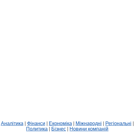
Аналітика
|
Фінанси
|
Економіка
|
Міжнародні
|
Регіональні
|
Политика
|
Бізнес
|
Новини компаній