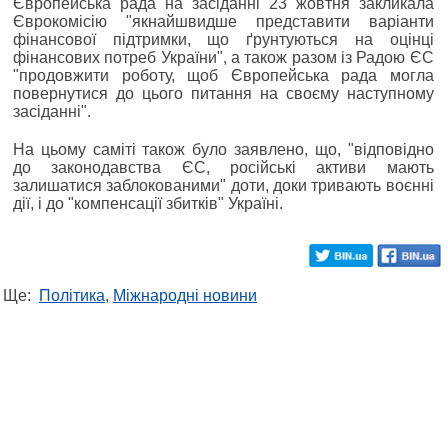
Європейська рада на засіданні 23 жовтня закликала
Єврокомісію "якнайшвидше представити варіанти
фінансової підтримки, що ґрунтуються на оцінці
фінансових потреб України", а також разом із Радою ЄС
"продовжити роботу, щоб Європейська рада могла
повернутися до цього питання на своєму наступному
засіданні".
На цьому саміті також було заявлено, що, "відповідно
до законодавства ЄС, російські активи мають
залишатися заблокованими" доти, доки тривають воєнні
дії, і до "компенсації збитків" Україні.
Ще:
Політика
,
Міжнародні новини