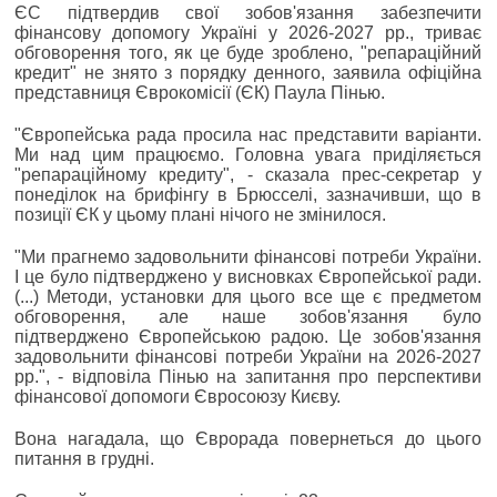
ЄС підтвердив свої зобов'язання забезпечити
фінансову допомогу Україні у 2026-2027 рр., триває
обговорення того, як це буде зроблено, "репараційний
кредит" не знято з порядку денного, заявила офіційна
представниця Єврокомісії (ЄК) Паула Пінью.
"Європейська рада просила нас представити варіанти.
Ми над цим працюємо. Головна увага приділяється
"репараційному кредиту", - сказала прес-секретар у
понеділок на брифінгу в Брюсселі, зазначивши, що в
позиції ЄК у цьому плані нічого не змінилося.
"Ми прагнемо задовольнити фінансові потреби України.
І це було підтверджено у висновках Європейської ради.
(...) Методи, установки для цього все ще є предметом
обговорення, але наше зобов'язання було
підтверджено Європейською радою. Це зобов'язання
задовольнити фінансові потреби України на 2026-2027
рр.", - відповіла Пінью на запитання про перспективи
фінансової допомоги Євросоюзу Києву.
Вона нагадала, що Єврорада повернеться до цього
питання в грудні.