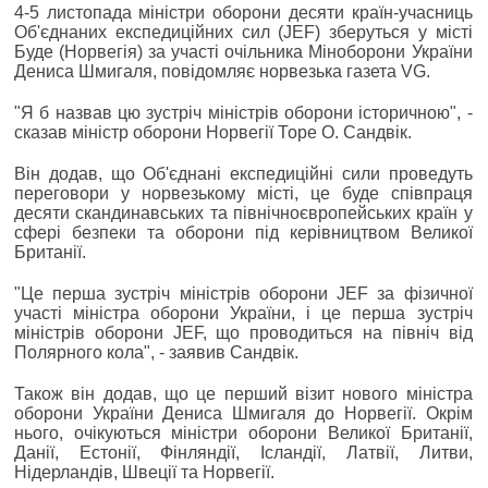
4-5 листопада міністри оборони десяти країн-учасниць
Об'єднаних експедиційних сил (JEF) зберуться у місті
Буде (Норвегія) за участі очільника Міноборони України
Дениса Шмигаля, повідомляє норвезька газета VG.
"Я б назвав цю зустріч міністрів оборони історичною", -
сказав міністр оборони Норвегії Торе О. Сандвік.
Він додав, що Об'єднані експедиційні сили проведуть
переговори у норвезькому місті, це буде співпраця
десяти скандинавських та північноєвропейських країн у
сфері безпеки та оборони під керівництвом Великої
Британії.
"Це перша зустріч міністрів оборони JEF за фізичної
участі міністра оборони України, і це перша зустріч
міністрів оборони JEF, що проводиться на північ від
Полярного кола", - заявив Сандвік.
Також він додав, що це перший візит нового міністра
оборони України Дениса Шмигаля до Норвегії. Окрім
нього, очікуються міністри оборони Великої Британії,
Данії, Естонії, Фінляндії, Ісландії, Латвії, Литви,
Нідерландів, Швеції та Норвегії.