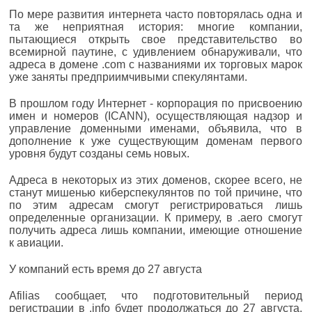
По мере развития интернета часто повторялась одна и
та же неприятная история: многие компании,
пытающиеся открыть свое представительство во
всемирной паутине, с удивлением обнаруживали, что
адреса в домене .com с названиями их торговых марок
уже заняты предприимчивыми спекулянтами.
В прошлом году Интернет - корпорация по присвоению
имен и номеров (ICANN), осуществляющая надзор и
управление доменными именами, объявила, что в
дополнение к уже существующим доменам первого
уровня будут созданы семь новых.
Адреса в некоторых из этих доменов, скорее всего, не
станут мишенью киберспекулянтов по той причине, что
по этим адресам смогут регистрироваться лишь
определенные организации. К примеру, в .aero смогут
получить адреса лишь компании, имеющие отношение
к авиации.
У компаний есть время до 27 августа
Afilias сообщает, что подготовительный период
регистрации в .info будет продолжаться до 27 августа.