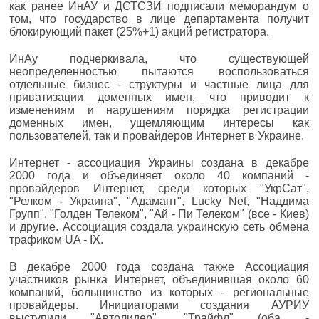
как ранее ИнАУ и ДСТСЗИ подписали меморандум о
том, что государство в лице департамента получит
блокирующий пакет (25%+1) акций регистратора.
ИнАу подчеркивала, что существующей
неопределенностью пытаются воспользоваться
отдельные бизнес - структуры и частные лица для
приватизации доменных имен, что приводит к
изменениям и нарушениям порядка регистрации
доменных имен, ущемляющим интересы как
пользователей, так и провайдеров Интернет в Украине.
Интернет - ассоциация Украины создана в декабре
2000 года и объединяет около 40 компаний -
провайдеров Интернет, среди которых "УкрСат",
"Релком - Украина", "Адамант", Lucky Net, "Наддима
Групп", "Голден Телеком", "Ай - Пи Телеком" (все - Киев)
и другие. Ассоциация создала украинскую сеть обмена
трафиком UA - IX.
В декабре 2000 года создана также Ассоциация
участников рынка Интернет, объединившая около 60
компаний, большинство из которых - региональные
провайдеры. Инициаторами создания АУРИУ
выступили "Автолидер", "Трайфл" (оба -