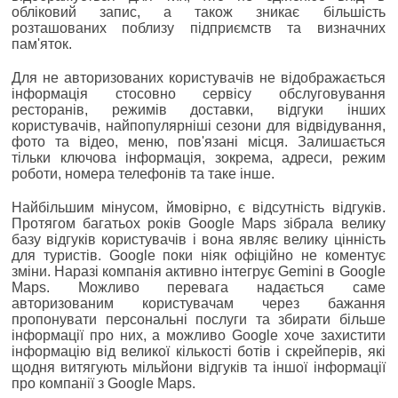
обліковий запис, а також зникає більшість
розташованих поблизу підприємств та визначних
пам'яток.
Для не авторизованих користувачів не відображається
інформація стосовно сервісу обслуговування
ресторанів, режимів доставки, відгуки інших
користувачів, найпопулярніші сезони для відвідування,
фото та відео, меню, пов'язані місця. Залишається
тільки ключова інформація, зокрема, адреси, режим
роботи, номера телефонів та таке інше.
Найбільшим мінусом, ймовірно, є відсутність відгуків.
Протягом багатьох років Google Maps зібрала велику
базу відгуків користувачів і вона являє велику цінність
для туристів. Google поки ніяк офіційно не коментує
зміни. Наразі компанія активно інтегрує Gemini в Google
Maps. Можливо перевага надається саме
авторизованим користувачам через бажання
пропонувати персональні послуги та збирати більше
інформації про них, а можливо Google хоче захистити
інформацію від великої кількості ботів і скрейперів, які
щодня витягують мільйони відгуків та іншої інформації
про компанії з Google Maps.