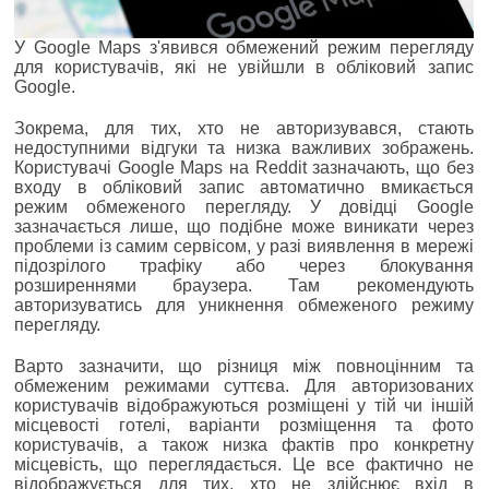
У Google Maps з'явився обмежений режим перегляду
для користувачів, які не увійшли в обліковий запис
Google.
Зокрема, для тих, хто не авторизувався, стають
недоступними відгуки та низка важливих зображень.
Користувачі Google Maps на Reddit зазначають, що без
входу в обліковий запис автоматично вмикається
режим обмеженого перегляду. У довідці Google
зазначається лише, що подібне може виникати через
проблеми із самим сервісом, у разі виявлення в мережі
підозрілого трафіку або через блокування
розширеннями браузера. Там рекомендують
авторизуватись для уникнення обмеженого режиму
перегляду.
Варто зазначити, що різниця між повноцінним та
обмеженим режимами суттєва. Для авторизованих
користувачів відображуються розміщені у тій чи іншій
місцевості готелі, варіанти розміщення та фото
користувачів, а також низка фактів про конкретну
місцевість, що переглядається. Це все фактично не
відображується для тих, хто не здійснює вхід в