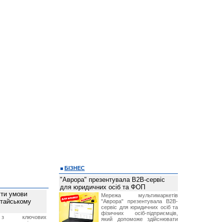
БІЗНЕС
"Аврора" презентувала B2B-сервіс
для юридичних осіб та ФОП
ти умови
Мережа мультимаркетів
итайському
"Аврора" презентувала B2B-
сервіс для юридичних осіб та
фізичних осіб-підприємців,
з ключових
який допоможе здійснювати