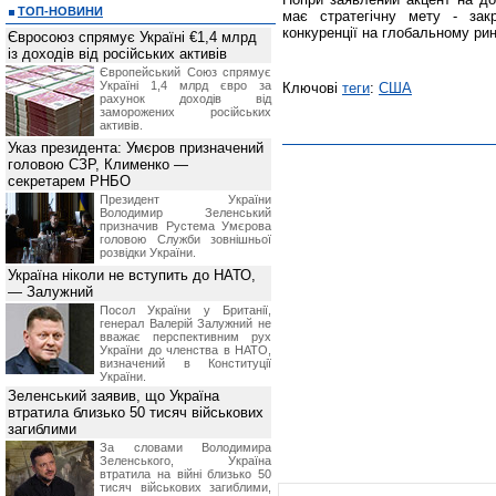
ТОП-НОВИНИ
має стратегічну мету - зак
конкуренції на глобальному рин
Євросоюз спрямує Україні €1,4 млрд
із доходів від російських активів
Європейський Союз спрямує
Україні 1,4 млрд євро за
Ключові
теги
:
США
рахунок доходів від
заморожених російських
активів.
Указ президента: Умєров призначений
головою СЗР, Клименко —
секретарем РНБО
Президент України
Володимир Зеленський
призначив Pустема Умєрова
головою Служби зовнішньої
розвідки України.
Україна ніколи не вступить до НАТО,
— Залужний
Посол України у Британії,
генерал Валерій Залужний не
вважає перспективним рух
України до членства в НАТО,
визначений в Конституції
України.
Зеленський заявив, що Україна
втратила близько 50 тисяч військових
загиблими
За словами Володимира
Зеленського, Україна
втратила на війні близько 50
тисяч військових загиблими,