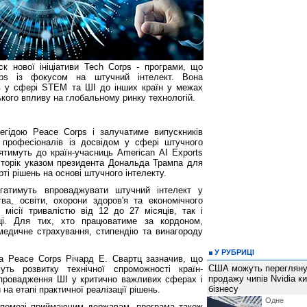
 нової ініціативи Tech Corps - програми, що
ps із фокусом на штучний інтелект. Вона
в у сфері STEM та ШІ до інших країн у межах
ького впливу на глобальному ринку технологій.
егідою Peace Corps і залучатиме випускників
 професіоналів із досвідом у сфері штучного
ятимуть до країн-учасниць American AI Exports
ї торік указом президента Дональда Трампа для
ті рішень на основі штучного інтелекту.
гатимуть впроваджувати штучний інтелект у
ва, освіти, охорони здоров'я та економічного
 місії тривалістю від 12 до 27 місяців, так і
аці. Для тих, хто працюватиме за кордоном,
медичне страхування, стипендію та винагороду
У РУБРИЦІ
ра Peace Corps Річард Е. Свартц зазначив, що
США можуть перегляну
муть розвитку технічної спроможності країн-
продажу чипів Nvidia к
впровадження ШІ у критично важливих сферах і
бізнесу
на етапі практичної реалізації рішень.
Одне 
опомозі приймаючим державам, програма також