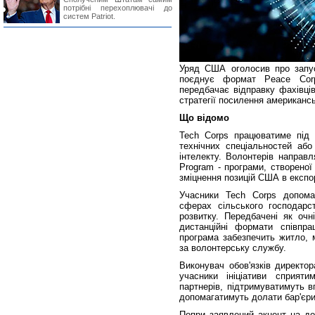
потрібні перехоплювачі до
систем Patriot.
Уряд США оголосив про запуск
поєднує формат Peace Cor
передбачає відправку фахівці
стратегії посилення американс
Що відомо
Tech Corps працюватиме під 
технічних спеціальностей або
інтелекту. Волонтерів направл
Program - програми, створено
зміцнення позицій США в експор
Учасники Tech Corps допома
сферах сільського господарст
розвитку. Передбачені як очні
дистанційні формати співпр
програма забезпечить житло, 
за волонтерську службу.
Виконувач обов'язків директо
учасники ініціативи сприяти
партнерів, підтримуватимуть 
допомагатимуть долати бар'єри 
Попри заявлений акцент на д