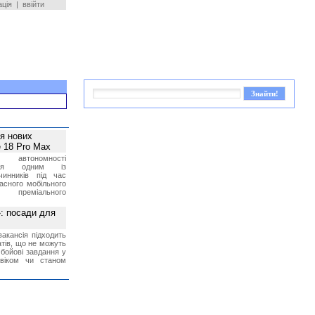
ація
|
ввійти
ея нових
 18 Pro Max
 автономності
ться одним із
чинників під час
асного мобільного
 преміального
»: посади для
акансія підходить
тів, що не можуть
бойові завдання у
 віком чи станом