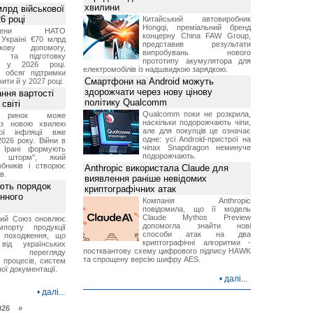
хвилини
лрд військової
6 році
Китайський автовиробник
Hongqi, преміальний бренд
-члени НАТО
концерну China FAW Group,
Україні €70 млрд
представив результати
кову допомогу,
випробувань нового
я та підготовку
прототипу акумулятора для
х у 2026 році.
електромобілів із надшвидкою зарядкою.
й обсяг підтримки
Смартфони на Android можуть
ти й у 2027 році.
здорожчати через нову цінову
ння вартості
політику Qualcomm
світі
Qualcomm поки не розкрила,
й ринок може
наскільки подорожчають чіпи,
я з новою хвилею
але для покупців це означає
чої інфляції вже
одне: усі Android-пристрої на
2026 року. Війни в
чіпах Snapdragon неминуче
а Ірані формують
подорожчають.
й шторм", який
обників і створює
Anthropic використала Claude для
в.
виявлення раніше невідомих
ють порядок
криптографічних атак
инного
Компанія Anthropic
повідомила, що її модель
Claude Mythos Preview
кий Союз оновлює
допомогла знайти нові
мпорту продукції
способи атак на два
о походження, що
криптографічні алгоритми -
від українських
постквантову схему цифрового підпису HAWK
рів перегляду
та спрощену версію шифру AES.
 процесів, систем
ої документації.
•
далі...
•
далі...
026 »