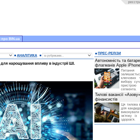
реєстр
 про BIN.ua
ПРЕС-РЕЛІЗИ
АНАЛІТИКА
Автономність та батар
 для нарощування впливу в індустрії ШІ.
флагманів Apple iPhone
Питання
залишає
ключових 
вибору суч
пристрою
сегмента.
Тилові вакансії «Азову
фінансистів
Ця тилова в
для кандида
виконувати 
звʼязку із
здоровʼя.