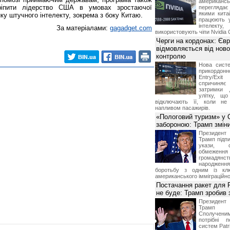
американ
ріпити лідерство США в умовах зростаючої
перегляда
якими китай
ку штучного інтелекту, зокрема з боку Китаю.
працюють 
інтелекту
За матеріалами:
gagadget.com
використовують чіпи Nvidia 
Черги на кордонах: Єв
відмовляється від ново
контролю
Нова систе
прикордон
Entry/Exi
спричиня
затримки 
улітку, що
відключають її, коли не
напливом пасажирів.
«Пологовий туризм» у 
забороною: Трамп змін
Президен
Трамп підпи
укази, 
обмежен
грома
народженн
боротьбу з одним із клю
американського імміграційн
Постачання ракет для Pa
не буде: Трамп зробив 
Президен
Трамп 
Сполучени
потрібні 
систем Patri