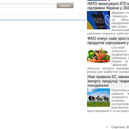
НАТО анонсувало €70 м
підтримки України у 202
Держави
спрямують 
на війсь
обладнанн
військови
Аналогічни
союзники планують забезпечи
ФАО очікує нове зроста
продуктів харчування у 
Світови
зіткнутис
продоволь
наприкінці 
Україні т
"ідеальни
збільшує витрати агровир
ризики для майбутніх урожаї
Нові правила ЄС зміню
імпорту продукції твар
походження
Європейсь
правила і
тваринног
потребує 
експорте
виробничих
простежуваності та експортн
«
Серпень 2