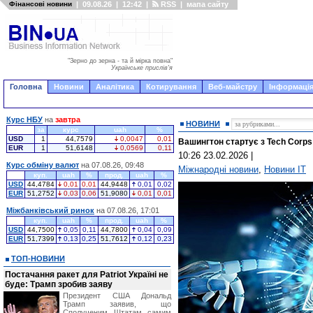
Фінансові новини
|
09.08.26
|
12:42
|
RSS
|
мапа сайту
"Зерно до зерна - та й мірка повна"
Українське прислів'я
Головна
Новини
Аналітика
Котирування
Веб-майстру
Інформація
Курс НБУ
на
завтра
НОВИНИ
за
курс
uah
%
USD
1
44,7579
0,0047
0,01
Вашингтон стартує з Tech Corps
EUR
1
51,6148
0,0569
0,11
10:26 23.02.2026
|
Курс обміну валют
на 07.08.26, 09:48
Міжнародні новини
,
Новини IT
куп.
uah
%
прод.
uah
%
USD
44,4784
0,01
0,01
44,9448
0,01
0,02
EUR
51,2752
0,03
0,06
51,9080
0,01
0,01
Міжбанківський ринок
на 07.08.26, 17:01
куп.
uah
%
прод.
uah
%
USD
44,7500
0,05
0,11
44,7800
0,04
0,09
EUR
51,7399
0,13
0,25
51,7612
0,12
0,23
ТОП-НОВИНИ
Постачання ракет для Patriot Україні не
буде: Трамп зробив заяву
Президент США Дональд
Трамп заявив, що
Сполученим Штатам самим