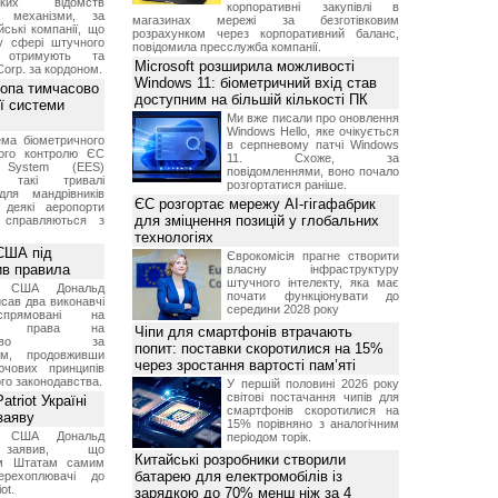
ських відомств
корпоративні закупівлі в
є механізми, за
магазинах мережі за безготівковим
ські компанії, що
розрахунком через корпоративний баланс,
у сфері штучного
повідомила пресслужба компанії.
, отримують та
Microsoft розширила можливості
Corp. за кордоном.
Windows 11: біометричний вхід став
ропа тимчасово
доступним на більшій кількості ПК
ї системи
Ми вже писали про оновлення
Windows Hello, яке очікується
ма біометричного
в серпневому патчі Windows
ного контролю ЄС
11. Схоже, за
t System (EES)
повідомленнями, воно почало
є такі тривалі
розгортатися раніше.
для мандрівників
ЄС розгортає мережу AI-гігафабрик
 деякі аеропорти
для зміцнення позицій у глобальних
 справляються з
технологіях
США під
Єврокомісія прагне створити
ив правила
власну інфраструктуру
штучного інтелекту, яка має
т США Дональд
почати функціонувати до
сав два виконавчі
середини 2028 року
спрямовані на
ня права на
Чіпи для смартфонів втрачають
дянство за
попит: поставки скоротилися на 15%
ям, продовживши
через зростання вартості пам’яті
чових принципів
ого законодавства.
У першій половині 2026 року
світові постачання чипів для
triot Україні
смартфонів скоротилися на
заяву
15% порівняно з аналогічним
т США Дональд
періодом торік.
заявив, що
Китайські розробники створили
м Штатам самим
батарею для електромобілів із
перехоплювачі до
ot.
зарядкою до 70% менш ніж за 4