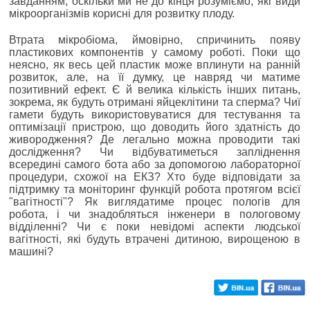
завданням, оскільки ми не до кінця розуміємо, які види
мікроорганізмів корисні для розвитку плоду.
Втрата мікробіома, ймовірно, спричинить появу
пластикових компонентів у самому роботі. Поки що
неясно, як весь цей пластик може вплинути на ранній
розвиток, але, на її думку, це навряд чи матиме
позитивний ефект. Є й велика кількість інших питань,
зокрема, як будуть отримані яйцеклітини та сперма? Чиї
гамети будуть використовуватися для тестування та
оптимізації пристрою, що доводить його здатність до
живородження? Де легально можна проводити такі
дослідження? Чи відбуватиметься запліднення
всередині самого бота або за допомогою лабораторної
процедури, схожої на ЕКЗ? Хто буде відповідати за
підтримку та моніторинг функцій робота протягом всієї
"вагітності"? Як виглядатиме процес пологів для
робота, і чи знадобляться інженери в пологовому
відділенні? Чи є поки невідомі аспекти людської
вагітності, які будуть втрачені дитиною, вирощеною в
машині?