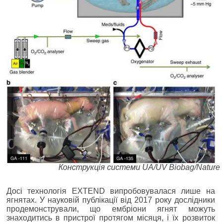
Конструкція системи UA/UV Biobag/Nature
Досі технологія EXTEND випробовувалася лише на
ягнятах. У науковій публікації від 2017 року дослідники
продемонстрували, що ембріони ягнят можуть
знаходитись в пристрої протягом місяця, і їх розвиток