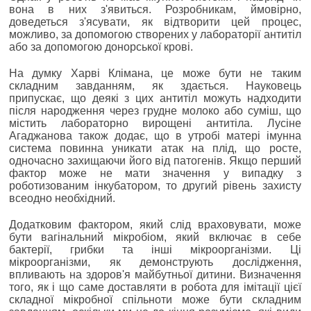
вона в них з'явиться. Розробникам, ймовірно,
доведеться з'ясувати, як відтворити цей процес,
можливо, за допомогою створених у лабораторії антитіл
або за допомогою донорської крові.
На думку Харві Клімана, це може бути не таким
складним завданням, як здається. Науковець
припускає, що деякі з цих антитіл можуть надходити
після народження через грудне молоко або суміш, що
містить лабораторно вирощені антитіла. Лусіне
Агаджанова також додає, що в утробі матері імунна
система повинна уникати атак на плід, що росте,
одночасно захищаючи його від патогенів. Якщо перший
фактор може не мати значення у випадку з
роботизованим інкубатором, то другий рівень захисту
всеодно необхідний.
Додатковим фактором, який слід враховувати, може
бути вагінальний мікробіом, який включає в себе
бактерії, грибки та інші мікроорганізми. Ці
мікроорганізми, як демонструють дослідження,
впливають на здоров'я майбутньої дитини. Визначення
того, як і що саме доставляти в робота для імітації цієї
складної мікробної спільноти може бути складним