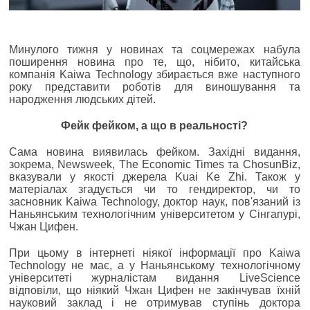
Минулого тижня у новинах та соцмережах набула
поширення новина про те, що, нібито, китайська
компанія Kaiwa Technology збирається вже наступного
року представити роботів для виношування та
народження людських дітей.
Фейк фейком, а що в реальності?
Сама новина виявилась фейком. Західні видання,
зокрема, Newsweek, The Economic Times та ChosunBiz,
вказували у якості джерела Kuai Ke Zhi. Також у
матеріалах згадується чи то гендиректор, чи то
засновник Kaiwa Technology, доктор наук, пов'язаний із
Наньянським технологічним університетом у Сінгапурі,
Чжан Цифен.
При цьому в інтернеті ніякої інформації про Kaiwa
Technology не має, а у Наньянському технологічному
університеті журналістам видання LiveScience
відповіли, що ніякий Чжан Цифен не закінчував їхній
науковий заклад і не отримував ступінь доктора