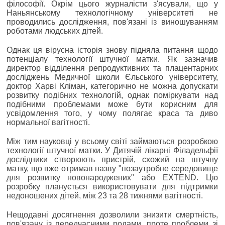
філософії. Окрім цього журналісти з'ясували, що у
Наньянському технологічному університеті не
проводились дослідження, пов'язані із виношуванням
роботами людських дітей.
Однак ця вірусна історія знову підняла питання щодо
потенціалу технології штучної матки. Як зазначив
директор відділення репродуктивних та плацентарних
досліджень Медичної школи Єльського університету,
доктор Харві Кліман, категорично не можна допускати
розвитку подібних технологій, однак поміркувати над
подібними проблемами може бути корисним для
усвідомлення того, у чому полягає краса та диво
нормальної вагітності.
Між тим науковці у всьому світі займаються розробкою
технології штучної матки. У Дитячій лікарні Філадельфії
дослідники створюють пристрій, схожий на штучну
матку, що вже отримав назву "позаутробне середовище
для розвитку новонароджених" або EXTEND. Цю
розробку планується використовувати для підтримки
недоношених дітей, між 23 та 28 тижнями вагітності.
Нещодавні досягнення дозволили знизити смертність,
пов'язану із передчасними родами, проте проблеми зі