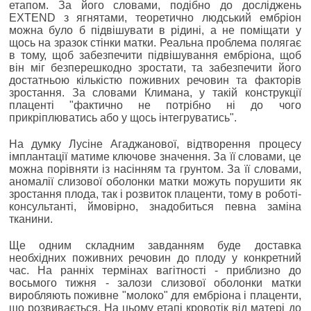
етапом. За його словами, подібно до досліджень
EXTEND з ягнятами, теоретично людський ембріон
можна було б підвішувати в рідині, а не поміщати у
щось на зразок стінки матки. Реальна проблема полягає
в тому, щоб забезпечити підвішування ембріона, щоб
він міг безперешкодно зростати, та забезпечити його
достатньою кількістю поживних речовин та факторів
зростання. За словами Климана, у такій конструкції
плаценті "фактично не потрібно ні до чого
прикріплюватись або у щось інтегруватись".
На думку Лусіне Агаджанової, відтворення процесу
імплантації матиме ключове значення. За її словами, це
можна порівняти із насінням та грунтом. За її словами,
аномалії слизової оболонки матки можуть порушити як
зростання плода, так і розвиток плаценти, тому в роботі-
консультанті, ймовірно, знадобиться певна заміна
тканини.
Ще одним складним завданням буде доставка
необхідних поживних речовин до плоду у конкретний
час. На ранніх термінах вагітності - приблизно до
восьмого тижня - залози слизової оболонки матки
виробляють поживне "молоко" для ембріона і плаценти,
що розвивається. На цьому етапі кровотік від матері до