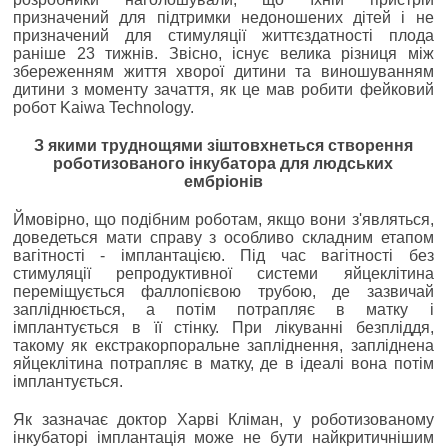
призначений для підтримки недоношених дітей і не
призначений для стимуляції життєздатності плода
раніше 23 тижнів. Звісно, існує велика різниця між
збереженням життя хворої дитини та виношуванням
дитини з моменту зачаття, як це мав робити фейковий
робот Kaiwa Technology.
З якими труднощями зіштовхнеться створення
роботизованого інкубатора для людських
ембріонів
Ймовірно, що подібним роботам, якщо вони з'являться,
доведеться мати справу з особливо складним етапом
вагітності - імплантацією. Під час вагітності без
стимуляції репродуктивної системи яйцеклітина
переміщується фаллопієвою трубою, де зазвичай
запліднюється, а потім потрапляє в матку і
імплантується в її стінку. При лікуванні безпліддя,
такому як екстракорпоральне запліднення, запліднена
яйцеклітина потрапляє в матку, де в ідеалі вона потім
імплантується.
Як зазначає доктор Харві Кліман, у роботизованому
інкубаторі імплантація може не бути найкритичнішим