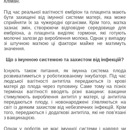
Кліман.
Під час реальної вагітності ембріон та плацента мають
бути захищені від імунної системи матері, яка може
сприйняти їх за чужеродні організми. Крім того, матка
зазнає змін, створюючи відповідне середовище для
ембріона, а плацента виділяє гормони, які готують
молочні залози до вироблення молока. Однак у випадку
зі штучною маткою ці фактори майже не матимуть
значення.
Що з імунною системою та захистом від інфекцій?
Існують також питання, як імунна система плода
розвиватиметься у роботизованому інкубаторі. Під час
людської вагітності антитіла передаються із крові
матері до плода через пуповину. Саме тому на пізніх
термінах вагітності вводять різні вакцини: вакцини
стимулюють вироблення антитіл у матері, ці антитіла
передаються плоду, і новонароджені з'являються на
світ із деяким захистом від небезпечних інфекцій. Крім
того, передаються і додаткові антитіла, які не пов'язані
з вакцинацією.
Однак у роботів не має імунної системи і навряд чи