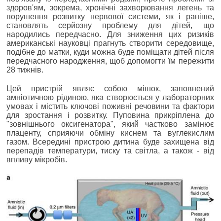
здоров'ям, зокрема, хронічні захворювання легень та
порушення розвитку нервової системи, як і раніше,
становлять серйозну проблему для дітей, що
народились передчасно. Для зниження цих ризиків
американські науковці прагнуть створити середовище,
подібне до матки, куди можна буде поміщати дітей після
передчасного народження, щоб допомогти їм пережити
28 тижнів.
Цей пристрій являє собою мішок, заповнений
амніотичною рідиною, яка створюється у лабораторних
умовах і містить ключові поживні речовини та фактори
для зростання і розвитку. Пуповина прикріплена до
"зовнішнього оксигенатора", який частково замінює
плаценту, сприяючи обміну киснем та вуглекислим
газом. Всередині пристрою дитина буде захищена від
перепадів температури, тиску та світла, а також - від
впливу мікробів.