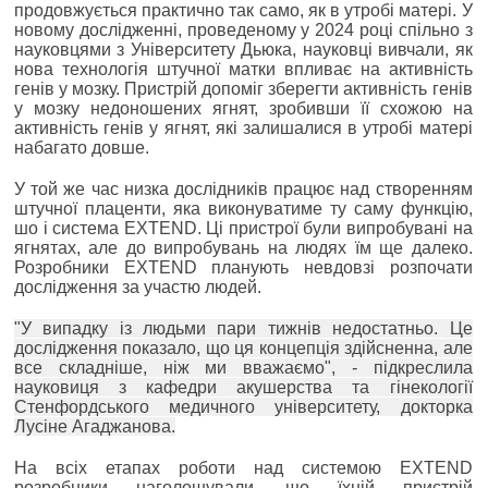
продовжується практично так само, як в утробі матері. У
новому дослідженні, проведеному у 2024 році спільно з
науковцями з Університету Дьюка, науковці вивчали, як
нова технологія штучної матки впливає на активність
генів у мозку. Пристрій допоміг зберегти активність генів
у мозку недоношених ягнят, зробивши її схожою на
активність генів у ягнят, які залишалися в утробі матері
набагато довше.
У той же час низка дослідників працює над створенням
штучної плаценти, яка виконуватиме ту саму функцію,
шо і система EXTEND. Ці пристрої були випробувані на
ягнятах, але до випробувань на людях їм ще далеко.
Розробники EXTEND планують невдовзі розпочати
дослідження за участю людей.
"У випадку із людьми пари тижнів недостатньо. Це
дослідження показало, що ця концепція здійсненна, але
все складніше, ніж ми вважаємо", - підкреслила
науковиця з кафедри акушерства та гінекології
Стенфордського медичного університету, докторка
Лусіне Агаджанова.
На всіх етапах роботи над системою EXTEND
розробники наголошували, що їхній пристрій