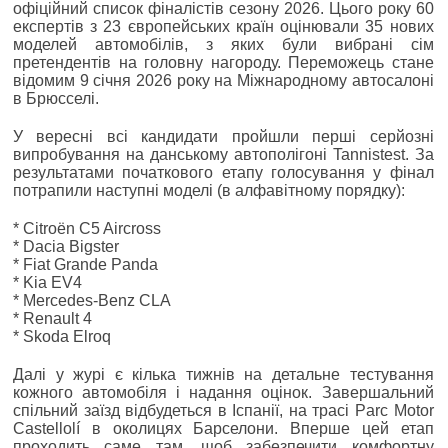
офіційний список фіналістів сезону 2026. Цього року 60
експертів з 23 європейських країн оцінювали 35 нових
моделей автомобілів, з яких були вибрані сім
претендентів на головну нагороду. Переможець стане
відомим 9 січня 2026 року на Міжнародному автосалоні
в Брюсселі.
У вересні всі кандидати пройшли перші серйозні
випробування на данському автополігоні Tannistest. За
результатами початкового етапу голосування у фінал
потрапили наступні моделі (в алфавітному порядку):
* Citroën C5 Aircross
* Dacia Bigster
* Fiat Grande Panda
* Kia EV4
* Mercedes-Benz CLA
* Renault 4
* Skoda Elroq
Далі у журі є кілька тижнів на детальне тестування
кожного автомобіля і надання оцінок. Завершальний
спільний заїзд відбудеться в Іспанії, на трасі Parc Motor
Castellolí в околицях Барселони. Вперше цей етап
проходить саме там, щоб забезпечити комфортну