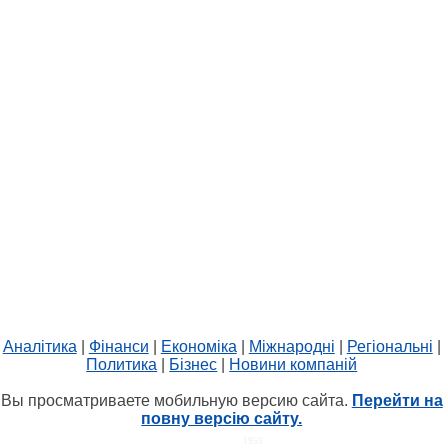
Аналітика
|
Фінанси
|
Економіка
|
Міжнародні
|
Регіональні
|
Политика
|
Бізнес
|
Новини компаній
Вы просматриваете мобильную версию сайта.
Перейти на
повну версію сайту.
HIT.UA
1959