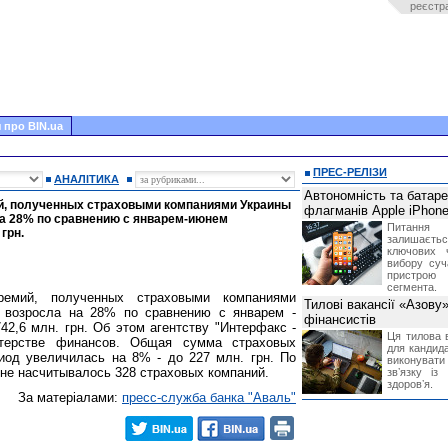
реєстр
 про BIN.ua
ПРЕС-РЕЛІЗИ
АНАЛІТИКА
Автономність та батар
й, полученных страховыми компаниями Украины
флагманів Apple iPhone
на 28% по сравнению с январем-июнем
Питання
грн.
залишає
ключових 
вибору суч
пристрою
сегмента.
емий, полученных страховыми компаниями
Тилові вакансії «Азову
, возросла на 28% по сравнению с январем -
фінансистів
42,6 млн. грн. Об этом агентству "Интерфакс -
Ця тилова в
терстве финансов. Общая сумма страховых
для кандида
иод увеличилась на 8% - до 227 млн. грн. По
виконувати 
ине насчитывалось 328 страховых компаний.
звʼязку із
здоровʼя.
За матеріалами:
пресс-служба банка "Аваль"