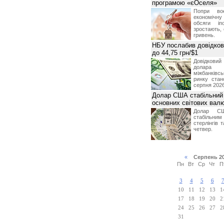
програмою «єОселя»
Попри во
економічну
обсяги іп
зростають,
гривень.
НБУ послабив довідкови
до 44,75 грн/$1
Довідкови
долар
міжбанків
ринку стан
серпня 2026
Долар США стабільний
основних світових вал
Долар СШ
стабільним
стерлінгів 
четвер.
«
Серпень 2
Пн
Вт
Ср
Чт
П
3
4
5
6
10
11
12
13
1
17
18
19
20
2
24
25
26
27
2
31