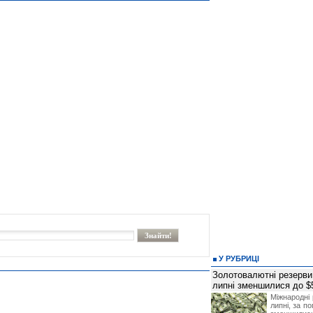
У РУБРИЦІ
Золотовалютні резерви
липні зменшилися до $
Міжнародні 
липні, за п