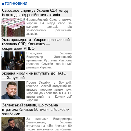
ТОП-НОВИНИ
Євросоюз спрямує Україні €1,4 млрд
із доходів від російських активів
Європейський Союз спрямує
Україні 1,4 млрд євро за
рахунок доходів від
заморожених російських
активів.
Указ президента: Умєров призначений
головою СЗР, Клименко —
секретарем РНБО
Президент України
Володимир Зеленський
призначив Pустема Умєрова
головою Служби зовнішньої
розвідки України.
Україна ніколи не вступить до НАТО,
— Залужний
Посол України у Британії,
генерал Валерій Залужний не
вважає перспективним рух
України до членства в НАТО,
визначений в Конституції
України.
Зеленський заявив, що Україна
втратила близько 50 тисяч військових
загиблими
За словами Володимира
Зеленського, Україна
втратила на війні близько 50
тисяч військових загиблими,