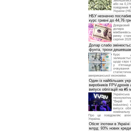
зменшилис
або на 0,1%
повідомив 
України (НБ
НБУ незначно послабив
курс гривні до 44,76 гр
Довідкови
долар
міжбанків
ринку стан
серпня 2026
Долар слабо змінюєтьс
фунта, трохи дешевшає
Курс 
залишаєт
щодо євро т
у п'ятниц
очікува
статистич
американської економіки.
Один із найбільших укр
виробників FPV-дронів
випуск облігацій на ₴5
Українс
технологі
"Вирій Ін
Industries)
випуск облі
номінальну
Про це повідомляє агент
Україна.
Обсяг іпотеки в Україні
млрд: 93% нових креди