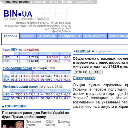
Фінансові новини
|
08.08.26
|
09:30
|
RSS
|
мапа сайту
"Невдачі неодмінно будуть, і те, як ви з ними
впораєтеся, буде найважливішим показником того, чи
досягнете ви успіху"
Джеймі Даймон
Головна
Новини
Аналітика
Котирування
Веб-майстру
Інформація
Курс НБУ
на
понеділок
НОВИНИ
за
курс
uah
%
USD
1
44,7579
0,0047
0,01
Общая сумма страховых преми
EUR
1
51,6148
0,0569
0,11
в первом полугодии, возросла 
минувшего года - до 1742,6 млн. 
Курс обміну валют
на
вчора
, 09:48
10:30 08.11.2002
|
куп.
uah
%
прод.
uah
%
USD
44,4784
0,01
0,01
44,9448
0,01
0,02
Страхування
EUR
51,2752
0,03
0,06
51,9080
0,01
0,01
Общая сумма страховых пр
Міжбанківський ринок
на
вчора
, 17:01
Украины в первом полугодии
куп.
uah
%
прод.
uah
%
июнем минувшего года - до 17
USD
44,7500
0,05
0,11
44,7800
0,04
0,09
Украина" сообщили в Минис
EUR
51,7399
0,13
0,25
51,7612
0,12
0,23
возмещений за указанный пер
состоянию на 1 августа в Укра
ТОП-НОВИНИ
Постачання ракет для Patriot Україні не
буде: Трамп зробив заяву
Президент США Дональд
Трамп заявив, що