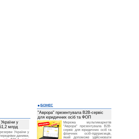
БІЗНЕС
"Аврора" презентувала B2B-сервіс
для юридичних осіб та ФОП
 України у
Мережа мультимаркетів
"Аврора" презентувала B2B-
51,2 млрд
сервіс для юридичних осіб та
резерви України у
фізичних осіб-підприємців,
опередніми даними,
який допоможе здійснювати