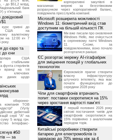
ь на $70,4 млн,
корпоративні закупівлі в
, - до $51,2 млрд,
магазинах мережі за безготівковим
Національний банк
розрахунком через корпоративний баланс,
У) у п'ятницю.
повідомила пресслужба компанії.
 довідковий
Microsoft розширила можливості
н/$1
Windows 11: біометричний вхід став
й курс гривні до
доступним на більшій кількості ПК
а США на
Ми вже писали про оновлення
ському валютному
Windows Hello, яке очікується
ом на 12:00 кч 7
в серпневому патчі Windows
 року.
11. Схоже, за
я до євро та
повідомленнями, воно почало
розгортатися раніше.
 до єни
ЄС розгортає мережу AI-гігафабрик
долара США
для зміцнення позицій у глобальних
ься стабільним
а фунта стерлінгів
технологіях
ю вранці на тлі
Єврокомісія прагне створити
ння ключових
власну інфраструктуру
них даних щодо
штучного інтелекту, яка має
почати функціонувати до
аїнських
середини 2028 року
 анонсував
Чіпи для смартфонів втрачають
 млрд
попит: поставки скоротилися на 15%
ька оборонно-
через зростання вартості пам’яті
чна компанія ТОВ
У першій половині 2026 року
дастрі" (Vyriy
світові постачання чипів для
 здійснює дебютний
смартфонів скоротилися на
гацій серії "А" на
15% порівняно з аналогічним
 суму 5 млрд грн.
періодом торік.
ство Інтерфакс-
Китайські розробники створили
 сягнув ₴50
батарею для електромобілів із
тів — за
зарядкою до 70% менш ніж за 4