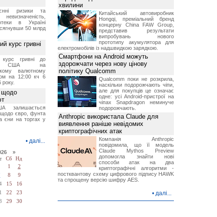
хвилини
єнні ризики та
Китайський автовиробник
 невизначеність,
Hongqi, преміальний бренд
отеки в Україні
концерну China FAW Group,
 сягнувши 50 млрд
представив результати
випробувань нового
прототипу акумулятора для
й курс гривні
електромобілів із надшвидкою зарядкою.
Смартфони на Android можуть
й курс гривні до
здорожчати через нову цінову
а США на
політику Qualcomm
ському валютному
ом на 12:00 кч 6
Qualcomm поки не розкрила,
 року.
наскільки подорожчають чіпи,
але для покупців це означає
 щодо
одне: усі Android-пристрої на
ют
чіпах Snapdragon неминуче
А залишається
подорожчають.
 щодо євро, фунта
Anthropic використала Claude для
та єни на торгах у
виявлення раніше невідомих
криптографічних атак
Компанія Anthropic
•
далі...
повідомила, що її модель
Claude Mythos Preview
026 »
допомогла знайти нові
т
Сб
Нд
способи атак на два
1
2
криптографічні алгоритми -
постквантову схему цифрового підпису HAWK
7
8
9
та спрощену версію шифру AES.
4
15
16
1
22
23
•
далі...
8
29
30