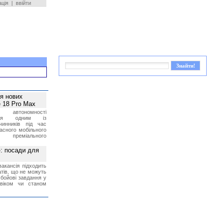
ація
|
ввійти
ея нових
 18 Pro Max
 автономності
ться одним із
чинників під час
асного мобільного
 преміального
»: посади для
акансія підходить
тів, що не можуть
бойові завдання у
 віком чи станом