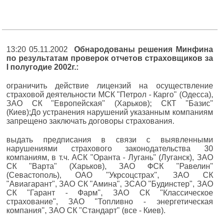
13:20 05.11.2002
Обнародованы решения Минфина
по результатам проверок отчетов страховщиков за
I полугодие 2002г.:
ограничить действие лицензий на осуществление
страховой деятельности МСК "Петрол - Карго" (Одесса),
ЗАО СК "Европейская" (Харьков); СКТ "Базис"
(Киев);До устранения нарушений указанным компаниям
запрещено заключать договоры страхования.
выдать предписания в связи с выявленными
нарушениями страхового законодательства 30
компаниям, в т.ч. АСК "Оранта - Лугань" (Луганск), ЗАО
СК "Варта" (Харьков), ЗАО ФСК "Равелин"
(Севастополь), ОАО "Укрсоцстрах", ЗАО СК
"Авиагарант", ЗАО СК "Амина", ЗСАО "Будинстер", ЗАО
СК "Гарант - Фарм", ЗАО СК "Классическое
страхование", ЗАО "Топливно - энергетическая
компания", ЗАО СК "Стандарт" (все - Киев).