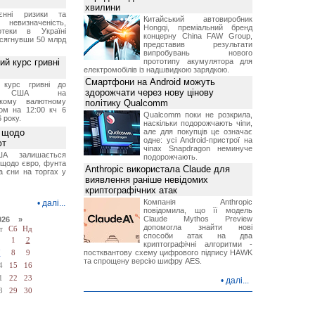
хвилини
єнні ризики та
Китайський автовиробник
 невизначеність,
Hongqi, преміальний бренд
отеки в Україні
концерну China FAW Group,
 сягнувши 50 млрд
представив результати
випробувань нового
й курс гривні
прототипу акумулятора для
електромобілів із надшвидкою зарядкою.
Смартфони на Android можуть
й курс гривні до
здорожчати через нову цінову
а США на
ському валютному
політику Qualcomm
ом на 12:00 кч 6
Qualcomm поки не розкрила,
 року.
наскільки подорожчають чіпи,
 щодо
але для покупців це означає
одне: усі Android-пристрої на
ют
чіпах Snapdragon неминуче
А залишається
подорожчають.
 щодо євро, фунта
Anthropic використала Claude для
та єни на торгах у
виявлення раніше невідомих
криптографічних атак
Компанія Anthropic
•
далі...
повідомила, що її модель
Claude Mythos Preview
026 »
допомогла знайти нові
т
Сб
Нд
способи атак на два
1
2
криптографічні алгоритми -
постквантову схему цифрового підпису HAWK
7
8
9
та спрощену версію шифру AES.
4
15
16
1
22
23
•
далі...
8
29
30