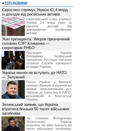
ТОП-НОВИНИ
Євросоюз спрямує Україні €1,4 млрд
із доходів від російських активів
Європейський Союз спрямує
Україні 1,4 млрд євро за
рахунок доходів від
заморожених російських
активів.
Указ президента: Умєров призначений
головою СЗР, Клименко —
секретарем РНБО
Президент України
Володимир Зеленський
призначив Pустема Умєрова
головою Служби зовнішньої
розвідки України.
Україна ніколи не вступить до НАТО,
— Залужний
Посол України у Британії,
генерал Валерій Залужний не
вважає перспективним рух
України до членства в НАТО,
визначений в Конституції
України.
Зеленський заявив, що Україна
втратила близько 50 тисяч військових
загиблими
За словами Володимира
Зеленського, Україна
втратила на війні близько 50
тисяч військових загиблими,