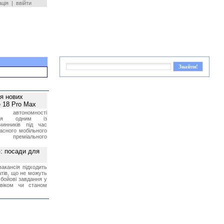
ація
|
ввійти
ея нових
 18 Pro Max
 автономності
ться одним із
чинників під час
асного мобільного
 преміального
»: посади для
акансія підходить
тів, що не можуть
бойові завдання у
 віком чи станом