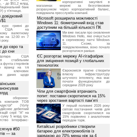
корпоративні закупівлі в
, - до $51,2 млрд,
магазинах мережі за безготівковим
Національний банк
розрахунком через корпоративний баланс,
У) у п'ятницю.
повідомила пресслужба компанії.
 довідковий
Microsoft розширила можливості
н/$1
Windows 11: біометричний вхід став
й курс гривні до
доступним на більшій кількості ПК
а США на
Ми вже писали про оновлення
ському валютному
Windows Hello, яке очікується
ом на 12:00 кч 7
в серпневому патчі Windows
 року.
11. Схоже, за
я до євро та
повідомленнями, воно почало
 до єни
розгортатися раніше.
ЄС розгортає мережу AI-гігафабрик
долара США
ься стабільним
для зміцнення позицій у глобальних
а фунта стерлінгів
технологіях
ю вранці на тлі
Єврокомісія прагне створити
ння ключових
власну інфраструктуру
них даних щодо
штучного інтелекту, яка має
почати функціонувати до
аїнських
середини 2028 року
 анонсував
Чіпи для смартфонів втрачають
 млрд
попит: поставки скоротилися на 15%
ька оборонно-
через зростання вартості пам’яті
чна компанія ТОВ
дастрі" (Vyriy
У першій половині 2026 року
 здійснює дебютний
світові постачання чипів для
гацій серії "А" на
смартфонів скоротилися на
 суму 5 млрд грн.
15% порівняно з аналогічним
ство Інтерфакс-
періодом торік.
Китайські розробники створили
 сягнув ₴50
батарею для електромобілів із
тів — за
зарядкою до 70% менш ніж за 4