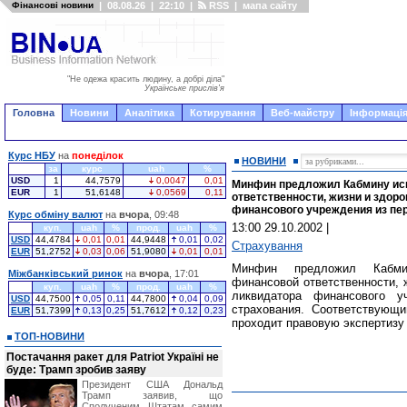
Фінансові новини
|
08.08.26
|
22:10
|
RSS
|
мапа сайту
"Не одежа красить людину, а добрі діла"
Українське прислів'я
Головна
Новини
Аналітика
Котирування
Веб-майстру
Інформація
Курс НБУ
на
понеділок
НОВИНИ
за
курс
uah
%
USD
1
44,7579
0,0047
0,01
Минфин предложил Кабмину ис
EUR
1
51,6148
0,0569
0,11
ответственности, жизни и здор
финансового учреждения из пе
Курс обміну валют
на
вчора
, 09:48
13:00 29.10.2002
|
куп.
uah
%
прод.
uah
%
USD
44,4784
0,01
0,01
44,9448
0,01
0,02
Страхування
EUR
51,2752
0,03
0,06
51,9080
0,01
0,01
Минфин предложил Кабмин
Міжбанківський ринок
на
вчора
, 17:01
финансовой ответственности, 
куп.
uah
%
прод.
uah
%
ликвидатора финансового у
USD
44,7500
0,05
0,11
44,7800
0,04
0,09
страхования. Соответствующи
EUR
51,7399
0,13
0,25
51,7612
0,12
0,23
проходит правовую экспертизу
ТОП-НОВИНИ
Постачання ракет для Patriot Україні не
буде: Трамп зробив заяву
Президент США Дональд
Трамп заявив, що
Сполученим Штатам самим