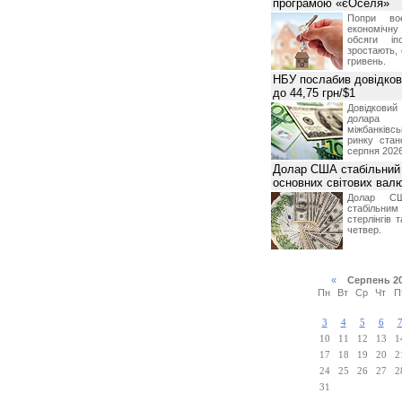
програмою «єОселя»
Попри во
економічну
обсяги іп
зростають,
гривень.
НБУ послабив довідкови
до 44,75 грн/$1
Довідкови
долар
міжбанків
ринку стан
серпня 2026
Долар США стабільний
основних світових вал
Долар СШ
стабільним
стерлінгів 
четвер.
«
Серпень 2
Пн
Вт
Ср
Чт
П
3
4
5
6
10
11
12
13
1
17
18
19
20
2
24
25
26
27
2
31