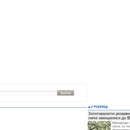
У РУБРИЦІ
Золотовалютні резерви
липні зменшилися до $
Міжнародні 
липні, за п
зменшилис