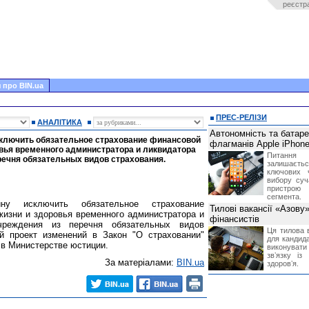
реєстр
 про BIN.ua
ПРЕС-РЕЛІЗИ
АНАЛІТИКА
Автономність та батар
ключить обязательное страхование финансовой
флагманів Apple iPhone
овья временного администратора и ликвидатора
Питання
речня обязательных видов страхования.
залишає
ключових 
вибору суч
пристрою
сегмента.
у исключить обязательное страхование
Тилові вакансії «Азову
жизни и здоровья временного администратора и
фінансистів
чреждения из перечня обязательных видов
Ця тилова в
й проект изменений в Закон "О страховании"
для кандида
 в Министерстве юстиции.
виконувати 
звʼязку із
За матеріалами:
BIN.ua
здоровʼя.