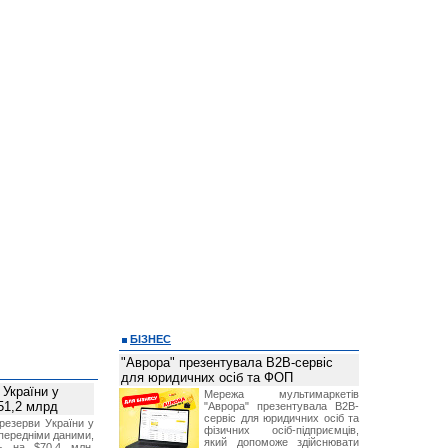
БІЗНЕС
"Аврора" презентувала B2B-сервіс
для юридичних осіб та ФОП
 України у
Мережа мультимаркетів
51,2 млрд
"Аврора" презентувала B2B-
сервіс для юридичних осіб та
резерви України у
фізичних осіб-підприємців,
опередніми даними,
який допоможе здійснювати
ь на $70,4 млн,