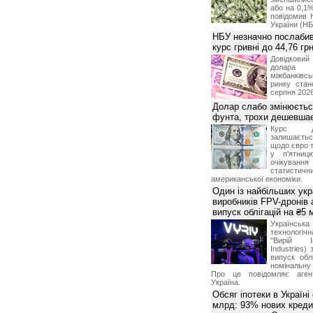
або на 0,1%
повідомив 
України (НБ
НБУ незначно послабив
курс гривні до 44,76 гр
Довідкови
долар
міжбанків
ринку стан
серпня 2026
Долар слабо змінюєтьс
фунта, трохи дешевшає
Курс 
залишаєт
щодо євро т
у п'ятниц
очікува
статистич
американської економіки.
Один із найбільших укр
виробників FPV-дронів
випуск облігацій на ₴5
Українс
технологі
"Вирій Ін
Industries)
випуск облі
номінальну
Про це повідомляє агент
Україна.
Обсяг іпотеки в Україні
млрд: 93% нових креди