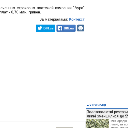
леченных страховых платежей компании "Аура"
плат - 0,76 млн. гривен.
За матеріалами:
Контекст
У РУБРИЦІ
Золотовалютні резерви
липні зменшилися до $
Міжнародні 
липні, за п
зменшилис