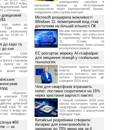
корпоративні закупівлі в
, - до $51,2 млрд,
магазинах мережі за безготівковим
Національний банк
розрахунком через корпоративний баланс,
У) у п'ятницю.
повідомила пресслужба компанії.
 довідковий
Microsoft розширила можливості
н/$1
Windows 11: біометричний вхід став
й курс гривні до
доступним на більшій кількості ПК
а США на
Ми вже писали про оновлення
ському валютному
Windows Hello, яке очікується
ом на 12:00 кч 7
в серпневому патчі Windows
 року.
11. Схоже, за
я до євро та
повідомленнями, воно почало
 до єни
розгортатися раніше.
ЄС розгортає мережу AI-гігафабрик
долара США
ься стабільним
для зміцнення позицій у глобальних
а фунта стерлінгів
технологіях
ю вранці на тлі
Єврокомісія прагне створити
ння ключових
власну інфраструктуру
них даних щодо
штучного інтелекту, яка має
почати функціонувати до
аїнських
середини 2028 року
 анонсував
Чіпи для смартфонів втрачають
 млрд
попит: поставки скоротилися на 15%
ька оборонно-
через зростання вартості пам’яті
чна компанія ТОВ
дастрі" (Vyriy
У першій половині 2026 року
 здійснює дебютний
світові постачання чипів для
гацій серії "А" на
смартфонів скоротилися на
 суму 5 млрд грн.
15% порівняно з аналогічним
ство Інтерфакс-
періодом торік.
Китайські розробники створили
 сягнув ₴50
батарею для електромобілів із
тів — за
зарядкою до 70% менш ніж за 4