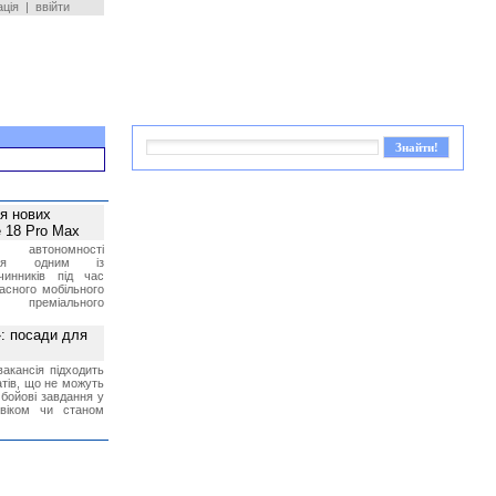
ація
|
ввійти
ея нових
 18 Pro Max
 автономності
ться одним із
чинників під час
асного мобільного
 преміального
»: посади для
акансія підходить
тів, що не можуть
бойові завдання у
 віком чи станом