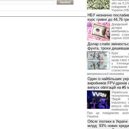
або на 0,1%
повідомив 
України (НБ
НБУ незначно послабив
курс гривні до 44,76 гр
Довідкови
долар
міжбанків
ринку стан
серпня 2026
Долар слабо змінюєтьс
фунта, трохи дешевшає
Курс 
залишаєт
щодо євро т
у п'ятниц
очікува
статистич
американської економіки.
Один із найбільших укр
виробників FPV-дронів
випуск облігацій на ₴5
Українс
технологі
"Вирій Ін
Industries)
випуск облі
номінальну
Про це повідомляє агент
Україна.
Обсяг іпотеки в Україні
млрд: 93% нових креди