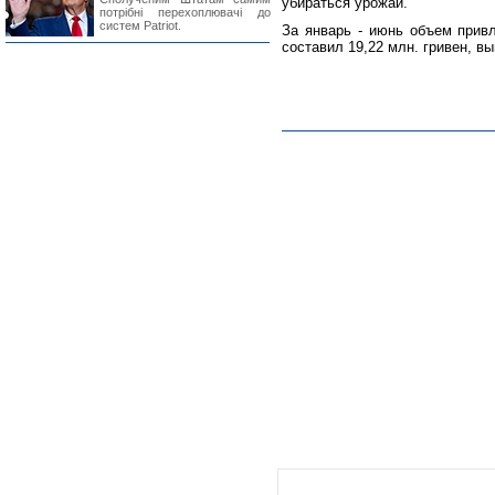
убираться урожай.
потрібні перехоплювачі до
систем Patriot.
За январь - июнь объем прив
составил 19,22 млн. гривен, вы