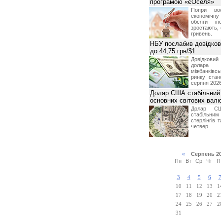
програмою «єОселя»
Попри во
економічну
обсяги іп
зростають,
гривень.
НБУ послабив довідкови
до 44,75 грн/$1
Довідкови
долар
міжбанків
ринку стан
серпня 2026
Долар США стабільний
основних світових вал
Долар СШ
стабільним
стерлінгів 
четвер.
«
Серпень 2
Пн
Вт
Ср
Чт
П
3
4
5
6
10
11
12
13
1
17
18
19
20
2
24
25
26
27
2
31