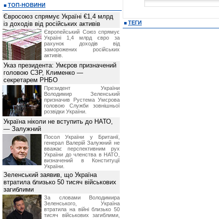
ТОП-НОВИНИ
Євросоюз спрямує Україні €1,4 млрд
ТЕГИ
із доходів від російських активів
Європейський Союз спрямує
Україні 1,4 млрд євро за
рахунок доходів від
заморожених російських
активів.
Указ президента: Умєров призначений
головою СЗР, Клименко —
секретарем РНБО
Президент України
Володимир Зеленський
призначив Pустема Умєрова
головою Служби зовнішньої
розвідки України.
Україна ніколи не вступить до НАТО,
— Залужний
Посол України у Британії,
генерал Валерій Залужний не
вважає перспективним рух
України до членства в НАТО,
визначений в Конституції
України.
Зеленський заявив, що Україна
втратила близько 50 тисяч військових
загиблими
За словами Володимира
Зеленського, Україна
втратила на війні близько 50
тисяч військових загиблими,