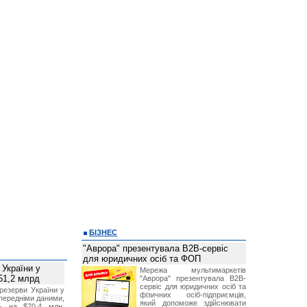
БІЗНЕС
"Аврора" презентувала B2B-сервіс
для юридичних осіб та ФОП
 України у
Мережа мультимаркетів
51,2 млрд
"Аврора" презентувала B2B-
сервіс для юридичних осіб та
резерви України у
фізичних осіб-підприємців,
опередніми даними,
який допоможе здійснювати
ь на $70,4 млн,