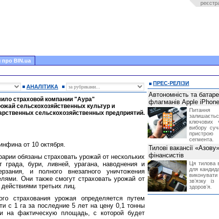
реєстр
 про BIN.ua
ПРЕС-РЕЛІЗИ
АНАЛІТИКА
Автономність та батар
ило страховой компании "Аура"
флагманів Apple iPhone
рожай сельскохозяйственных культур и
Питання
арственных сельскохозяйственных предприятий.
залишає
ключових 
вибору суч
пристрою
сегмента.
инфина от 10 октября.
Тилові вакансії «Азову
фінансистів
рарии обязаны страховать урожай от нескольких
 града, бури, ливней, урагана, наводнения и
Ця тилова в
для кандида
ерзания, и полного внезапного уничтожения
виконувати 
лями. Они также смогут страховать урожай от
звʼязку із
 действиями третьих лиц.
здоровʼя.
ого страхования урожая определяется путем
и с 1 га за последние 5 лет на цену 0,1 тонны
 и на фактическую площадь, с которой будет