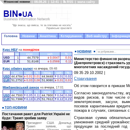
Фінансові новини
|
08.08.26
|
12:41
|
RSS
|
мапа сайту
"Що знаєш, що вмієш, те за плечима не носить"
Українське прислів'я
Головна
Новини
Аналітика
Котирування
Веб-майстру
Інформація
Курс НБУ
на
понеділок
НОВИНИ
за
курс
uah
%
USD
1
44,7579
0,0047
0,01
Министерство финансов разреш
EUR
1
51,6148
0,0569
0,11
(Днепропетровск) страховать у
многолетних насаждений госуд
Курс обміну валют
на
вчора
, 09:48
09:35 29.10.2002
|
куп.
uah
%
прод.
uah
%
USD
44,4784
0,01
0,01
44,9448
0,01
0,02
Страхування
EUR
51,2752
0,03
0,06
51,9080
0,01
0,01
Об этом говорится в приказе М
Міжбанківський ринок
на
вчора
, 17:01
куп.
uah
%
прод.
uah
%
Согласно законодательству, аг
USD
44,7500
0,05
0,11
44,7800
0,04
0,09
видов рисков, в том числе от
EUR
51,7399
0,13
0,25
51,7612
0,12
0,23
землетрясения, засухи, вым
посевов карантинными вредите
ТОП-НОВИНИ
пожара в случаях, связанных с
Постачання ракет для Patriot Україні не
Страховая сумма обязательн
буде: Трамп зробив заяву
умножения средней урожайност
Президент США Дональд
продукции за последний год
Трамп заявив, що
Сполученим Штатам самим