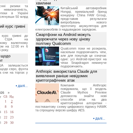
хвилини
єнні ризики та
Китайський автовиробник
 невизначеність,
Hongqi, преміальний бренд
отеки в Україні
концерну China FAW Group,
 сягнувши 50 млрд
представив результати
випробувань нового
й курс гривні
прототипу акумулятора для
електромобілів із надшвидкою зарядкою.
Смартфони на Android можуть
й курс гривні до
здорожчати через нову цінову
а США на
ському валютному
політику Qualcomm
ом на 12:00 кч 6
Qualcomm поки не розкрила,
 року.
наскільки подорожчають чіпи,
 щодо
але для покупців це означає
одне: усі Android-пристрої на
ют
чіпах Snapdragon неминуче
А залишається
подорожчають.
 щодо євро, фунта
Anthropic використала Claude для
та єни на торгах у
виявлення раніше невідомих
криптографічних атак
Компанія Anthropic
•
далі...
повідомила, що її модель
Claude Mythos Preview
026 »
допомогла знайти нові
т
Сб
Нд
способи атак на два
1
2
криптографічні алгоритми -
постквантову схему цифрового підпису HAWK
7
8
9
та спрощену версію шифру AES.
4
15
16
1
22
23
•
далі...
8
29
30