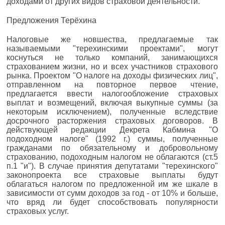
доходами от других видов страховой деятельности.
Предложения Терёхина
Налоговые же новшества, предлагаемые так
называемыми "терехинскими проектами", могут
коснуться не только компаний, занимающихся
страхованием жизни, но и всех участников страхового
рынка. Проектом "О налоге на доходы физических лиц",
отправленном на повторное первое чтение,
предлагается ввести налогообложение страховых
выплат и возмещений, включая выкупные суммы (за
некоторым исключением), полученные вследствие
досрочного расторжения страховых договоров. В
действующей редакции Декрета Кабмина "О
подоходном налоге" (1992 г.) суммы, полученные
гражданами по обязательному и добровольному
страхованию, подоходным налогом не облагаются (ст.5
п.1 "и"). В случае принятия депутатами "терехинского"
законопроекта все страховые выплаты будут
облагаться налогом по предложенной им же шкале в
зависимости от сумм доходов за год - от 10% и больше,
что вряд ли будет способствовать популярности
страховых услуг.