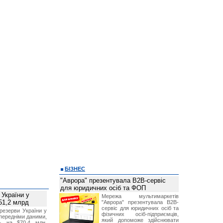
БІЗНЕС
"Аврора" презентувала B2B-сервіс
для юридичних осіб та ФОП
 України у
Мережа мультимаркетів
51,2 млрд
"Аврора" презентувала B2B-
сервіс для юридичних осіб та
резерви України у
фізичних осіб-підприємців,
опередніми даними,
який допоможе здійснювати
ь на $70,4 млн,