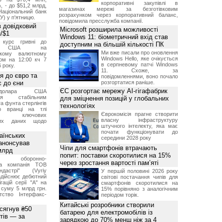
корпоративні закупівлі в
, - до $51,2 млрд,
магазинах мережі за безготівковим
Національний банк
розрахунком через корпоративний баланс,
У) у п'ятницю.
повідомила пресслужба компанії.
 довідковий
Microsoft розширила можливості
н/$1
Windows 11: біометричний вхід став
й курс гривні до
доступним на більшій кількості ПК
а США на
Ми вже писали про оновлення
ському валютному
Windows Hello, яке очікується
ом на 12:00 кч 7
в серпневому патчі Windows
 року.
11. Схоже, за
я до євро та
повідомленнями, воно почало
 до єни
розгортатися раніше.
ЄС розгортає мережу AI-гігафабрик
долара США
ься стабільним
для зміцнення позицій у глобальних
а фунта стерлінгів
технологіях
ю вранці на тлі
Єврокомісія прагне створити
ння ключових
власну інфраструктуру
них даних щодо
штучного інтелекту, яка має
почати функціонувати до
аїнських
середини 2028 року
 анонсував
Чіпи для смартфонів втрачають
 млрд
попит: поставки скоротилися на 15%
ька оборонно-
через зростання вартості пам’яті
чна компанія ТОВ
дастрі" (Vyriy
У першій половині 2026 року
 здійснює дебютний
світові постачання чипів для
гацій серії "А" на
смартфонів скоротилися на
 суму 5 млрд грн.
15% порівняно з аналогічним
ство Інтерфакс-
періодом торік.
Китайські розробники створили
 сягнув ₴50
батарею для електромобілів із
тів — за
зарядкою до 70% менш ніж за 4