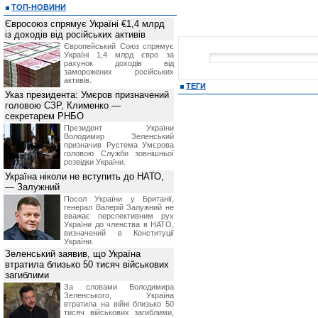
ТОП-НОВИНИ
Євросоюз спрямує Україні €1,4 млрд
із доходів від російських активів
Європейський Союз спрямує
Україні 1,4 млрд євро за
рахунок доходів від
заморожених російських
активів.
ТЕГИ
Указ президента: Умєров призначений
головою СЗР, Клименко —
секретарем РНБО
Президент України
Володимир Зеленський
призначив Pустема Умєрова
головою Служби зовнішньої
розвідки України.
Україна ніколи не вступить до НАТО,
— Залужний
Посол України у Британії,
генерал Валерій Залужний не
вважає перспективним рух
України до членства в НАТО,
визначений в Конституції
України.
Зеленський заявив, що Україна
втратила близько 50 тисяч військових
загиблими
За словами Володимира
Зеленського, Україна
втратила на війні близько 50
тисяч військових загиблими,