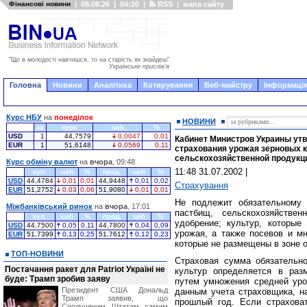
Фінансові новини
|
08.08.26
|
04:20
|
RSS
|
мапа сайту
"Що в молодості навчишся, то на старість як знайдеш"
Українське прислів'я
Головна
Новини
Аналітика
Котирування
Веб-майстру
Інформація
Курс НБУ
на
понеділок
НОВИНИ
за
курс
uah
%
USD
1
44,7579
0,0047
0,01
Кабинет Министров Украины утв
EUR
1
51,6148
0,0569
0,11
страхования урожая зерновых к
сельскохозяйственной продукц
Курс обміну валют
на
вчора
, 09:48
11:48 31.07.2002
|
куп.
uah
%
прод.
uah
%
USD
44,4784
0,01
0,01
44,9448
0,01
0,02
Страхування
EUR
51,2752
0,03
0,06
51,9080
0,01
0,01
Не подлежит обязательному 
Міжбанківський ринок
на
вчора
, 17:01
пастбищ, сельскохозяйстве
куп.
uah
%
прод.
uah
%
удобрение; культур, которы
USD
44,7500
0,05
0,11
44,7800
0,04
0,09
урожая, а также посевов и мн
EUR
51,7399
0,13
0,25
51,7612
0,12
0,23
которые не размещены в зоне 
ТОП-НОВИНИ
Страховая сумма обязательно
Постачання ракет для Patriot Україні не
культур определяется в раз
буде: Трамп зробив заяву
путем умножения средней урож
Президент США Дональд
данным учета страховщика, н
Трамп заявив, що
прошлый год. Если страхова
Сполученим Штатам самим