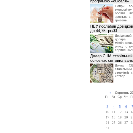
програмою «єОселя»
Попри во
економічну
обсяги іп
зростають,
гривень.
НБУ послабив довідкови
до 44,75 грн/$1
Довідкови
долар
міжбанків
ринку стан
серпня 2026
Долар США стабільний
основних світових вал
Долар СШ
стабільним
стерлінгів 
четвер.
«
Серпень 2
Пн
Вт
Ср
Чт
П
3
4
5
6
10
11
12
13
1
17
18
19
20
2
24
25
26
27
2
31