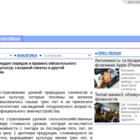
реєстр
 про BIN.ua
ПРЕС-РЕЛІЗИ
АНАЛІТИКА
Автономність та батар
ердил порядок и правила обязательного
флагманів Apple iPhone
ультур, сахарной свеклы и другой
Питання
ии.
залишає
ключових 
вибору суч
пристрою
сегмента.
страхованию урожай природных сенокосов и
Тилові вакансії «Азову
нных культур, которые посеяны на зеленое
фінансистів
е высевались свыше трех лет и не приносили
Ця тилова в
оголетних насаждений плодоносного возраста,
для кандида
официального землеустройства.
виконувати 
звʼязку із
го страхования урожая сельскохозяйственных
здоровʼя.
мере стоимости урожая, которая исчисляется
айности с гектара за последние пять лет, по
а цену 1 центнера продукции, сложившуюся за
тель выращивает культуру менее трех лет, в