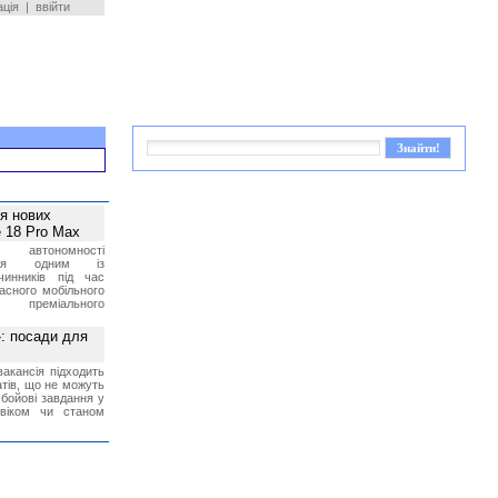
ація
|
ввійти
ея нових
 18 Pro Max
 автономності
ться одним із
чинників під час
асного мобільного
 преміального
»: посади для
акансія підходить
тів, що не можуть
бойові завдання у
 віком чи станом