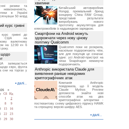
хвилини
єнні ризики та
Китайський автовиробник
 невизначеність,
Hongqi, преміальний бренд
отеки в Україні
концерну China FAW Group,
 сягнувши 50 млрд
представив результати
випробувань нового
й курс гривні
прототипу акумулятора для
електромобілів із надшвидкою зарядкою.
Смартфони на Android можуть
й курс гривні до
здорожчати через нову цінову
а США на
ському валютному
політику Qualcomm
ом на 12:00 кч 6
Qualcomm поки не розкрила,
 року.
наскільки подорожчають чіпи,
 щодо
але для покупців це означає
одне: усі Android-пристрої на
ют
чіпах Snapdragon неминуче
А залишається
подорожчають.
 щодо євро, фунта
Anthropic використала Claude для
та єни на торгах у
виявлення раніше невідомих
криптографічних атак
Компанія Anthropic
•
далі...
повідомила, що її модель
Claude Mythos Preview
026 »
допомогла знайти нові
т
Сб
Нд
способи атак на два
1
2
криптографічні алгоритми -
постквантову схему цифрового підпису HAWK
7
8
9
та спрощену версію шифру AES.
4
15
16
1
22
23
•
далі...
8
29
30