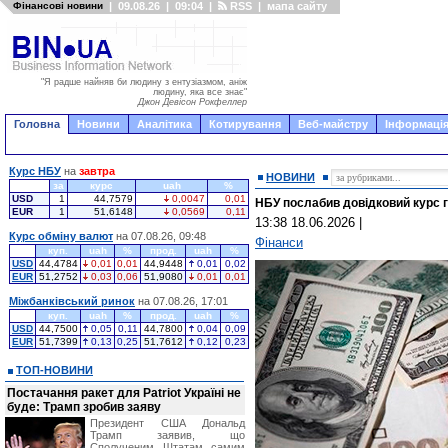
Фінансові новини
|
09.08.26
|
09:04
|
RSS
|
мапа сайту
"Я радше найняв би людину з ентузіазмом, аніж
людину, яка все знає"
Джон Девісон Рокфеллер
Головна
Новини
Аналітика
Котирування
Веб-майстру
Інформація
Курс НБУ
на
завтра
НОВИНИ
за
курс
uah
%
USD
1
44,7579
0,0047
0,01
НБУ послабив довідковий курс гр
EUR
1
51,6148
0,0569
0,11
13:38 18.06.2026
|
Курс обміну валют
на 07.08.26, 09:48
Фінанси
куп.
uah
%
прод.
uah
%
USD
44,4784
0,01
0,01
44,9448
0,01
0,02
EUR
51,2752
0,03
0,06
51,9080
0,01
0,01
Міжбанківський ринок
на 07.08.26, 17:01
куп.
uah
%
прод.
uah
%
USD
44,7500
0,05
0,11
44,7800
0,04
0,09
EUR
51,7399
0,13
0,25
51,7612
0,12
0,23
ТОП-НОВИНИ
Постачання ракет для Patriot Україні не
буде: Трамп зробив заяву
Президент США Дональд
Трамп заявив, що
Сполученим Штатам самим