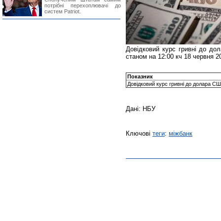
потрібні перехоплювачі до
систем Patriot.
Довідковий курс гривні до до
станом на 12:00 кч 18 червня 2
Показник
Довідковий курс гривні до долара С
Дані: НБУ
Ключові
теги
:
міжбанк