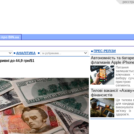
реєстр
 про BIN.ua
ПРЕС-РЕЛІЗИ
АНАЛІТИКА
Автономність та батар
ивні до 44,9 грн/$1
флагманів Apple iPhone
Питання
залишає
ключових 
вибору суч
пристрою
сегмента.
Тилові вакансії «Азову
фінансистів
Ця тилова в
для кандида
виконувати 
звʼязку із
здоровʼя.