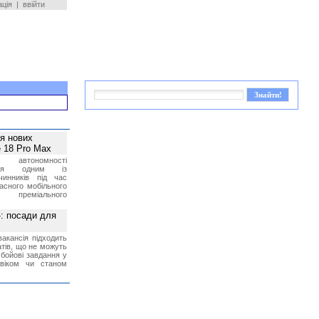
ація
|
ввійти
ея нових
 18 Pro Max
 автономності
ться одним із
чинників під час
асного мобільного
 преміального
»: посади для
акансія підходить
тів, що не можуть
бойові завдання у
 віком чи станом