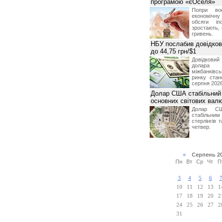
програмою «єОселя»
Попри во
економічну
обсяги іп
зростають,
гривень.
НБУ послабив довідкови
до 44,75 грн/$1
Довідкови
долар
міжбанків
ринку стан
серпня 2026
Долар США стабільний
основних світових вал
Долар СШ
стабільним
стерлінгів 
четвер.
«
Серпень 2
Пн
Вт
Ср
Чт
П
3
4
5
6
10
11
12
13
1
17
18
19
20
2
24
25
26
27
2
31