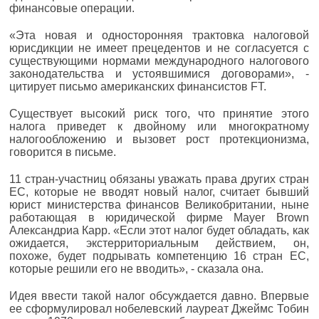
финансовые операции.
«Эта новая и односторонняя трактовка налоговой
юрисдикции не имеет прецедентов и не согласуется с
существующими нормами международного налогового
законодательства и устоявшимися договорами», -
цитирует письмо американских финансистов FT.
Существует высокий риск того, что принятие этого
налога приведет к двойному или многократному
налогообложению и вызовет рост протекционизма,
говорится в письме.
11 стран-участниц обязаны уважать права других стран
ЕС, которые не вводят новый налог, считает бывший
юрист министерства финансов Великобритании, ныне
работающая в юридической фирме Mayer Brown
Александриа Карр. «Если этот налог будет обладать, как
ожидается, экстерриториальным действием, он,
похоже, будет подрывать компетенцию 16 стран ЕС,
которые решили его не вводить», - сказала она.
Идея ввести такой налог обсуждается давно. Впервые
ее сформулировал нобелевский лауреат Джеймс Тобин