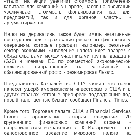
«Налог на акции увеличит стоимость привлечения
капитала для компаний в Европе, налог на облигации
увеличивает стоимость фондирования как для
предприятий, так и для органов власти», -
аргументирует он.
Налог на деривативы также будет иметь негативные
последствия для страхования рисков по финансовым
операциям, которые проводит, например, реальный
сектор экономики. «Введение налога идет вразрез с
обязательствами между участниками группы двадцати
(G20) и членами ЕС по совместной экономической
политике, направленной на устойчивый и
сбалансированный рост», - резюмировал Льюис.
Представитель Казначейства США заявил, что налог
нанесет ущерб американским инвесторам в США и в
других странах, которые приобрели подпадающие под
новый налог ценные бумаги, сообщает Financial Times.
Кроме того, Торговая палата США и Financial Services
Forum - организация, которая объединяет 20
крупнейших финансовых компаний страны, -
направили свои возражения в ЕК. Их аргумент - это
одностороннее введение мирового налога на