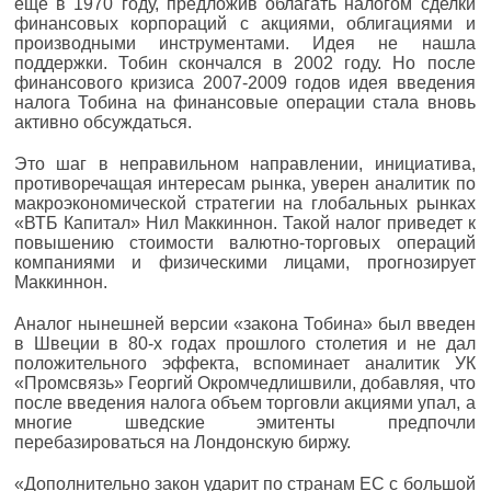
еще в 1970 году, предложив облагать налогом сделки
финансовых корпораций с акциями, облигациями и
производными инструментами. Идея не нашла
поддержки. Тобин скончался в 2002 году. Но после
финансового кризиса 2007-2009 годов идея введения
налога Тобина на финансовые операции стала вновь
активно обсуждаться.
Это шаг в неправильном направлении, инициатива,
противоречащая интересам рынка, уверен аналитик по
макроэкономической стратегии на глобальных рынках
«ВТБ Капитал» Нил Маккиннон. Такой налог приведет к
повышению стоимости валютно-торговых операций
компаниями и физическими лицами, прогнозирует
Маккиннон.
Аналог нынешней версии «закона Тобина» был введен
в Швеции в 80-х годах прошлого столетия и не дал
положительного эффекта, вспоминает аналитик УК
«Промсвязь» Георгий Окромчедлишвили, добавляя, что
после введения налога объем торговли акциями упал, а
многие шведские эмитенты предпочли
перебазироваться на Лондонскую биржу.
«Дополнительно закон ударит по странам ЕС с большой