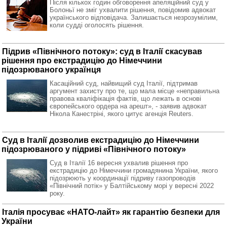
Після кількох годин обговорення апеляційний суд у
Болоньї не зміг ухвалити рішення, повідомив адвокат
українського відповідача. Залишається незрозумілим,
коли судді оголосять рішення.
Підрив «Північного потоку»: суд в Італії скасував
рішення про екстрадицію до Німеччини
підозрюваного українця
Касаційний суд, найвищий суд Італії, підтримав
аргумент захисту про те, що мала місце «неправильна
правова кваліфікація фактів, що лежать в основі
європейського ордера на арешт», - заявив адвокат
Нікола Канестріні, якого цитує агенція Reuters.
Суд в Італії дозволив екстрадицію до Німеччини
підозрюваного у підриві «Північного потоку»
Суд в Італії 16 вересня ухвалив рішення про
екстрадицію до Німеччини громадянина України, якого
підозрюють у координації підриву газопроводів
«Північний потік» у Балтійському морі у вересні 2022
року.
Італія просуває «НАТО-лайт» як гарантію безпеки для
України