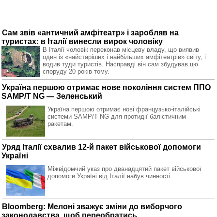
Сам звів «античний амфітеатр» і заробляв на
туристах: в Італії винесли вирок чоловіку
В Італії чоловік переконав місцеву владу, що виявив
один із «найстаріших і найбільших амфітеатрів» світу, і
водив туди туристів. Насправді він сам збудував цю
споруду 20 років тому.
Україна першою отримає нове покоління систем ППО
SAMP/T NG — Зеленський
Україна першою отримає нові французько-італійські
системи SAMP/T NG для протидії балістичним
ракетам.
Уряд Італії схвалив 12-й пакет військової допомоги
Україні
Міжвідомчий указ про дванадцятий пакет військової
допомоги Україні від Італії набув чинності.
Bloomberg: Мелоні зважує зміни до виборчого
законодавства, щоб переобратись