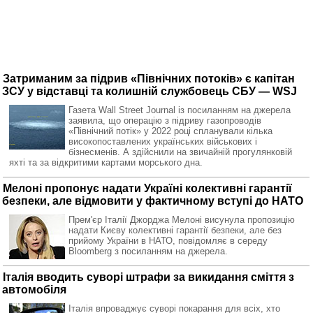
Затриманим за підрив «Північних потоків» є капітан
ЗСУ у відставці та колишній службовець СБУ — WSJ
Газета Wall Street Journal із посиланням на джерела
заявила, що операцію з підриву газопроводів
«Північний потік» у 2022 році спланували кілька
високопоставлених українських військових і
бізнесменів. А здійснили на звичайній прогулянковій
яхті та за відкритими картами морського дна.
Мелоні пропонує надати Україні колективні гарантії
безпеки, але відмовити у фактичному вступі до НАТО
Прем'єр Італії Джорджа Мелоні висунула пропозицію
надати Києву колективні гарантії безпеки, але без
прийому України в НАТО, повідомляє в середу
Bloomberg з посиланням на джерела.
Італія вводить суворі штрафи за викидання сміття з
автомобіля
Італія впроваджує суворі покарання для всіх, хто