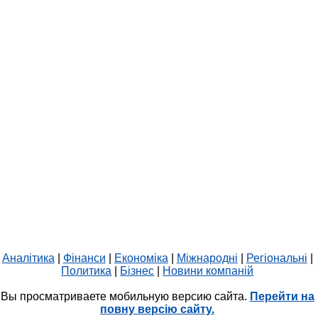
Аналітика
|
Фінанси
|
Економіка
|
Міжнародні
|
Регіональні
|
Политика
|
Бізнес
|
Новини компаній
Вы просматриваете мобильную версию сайта.
Перейти на
повну версію сайту.