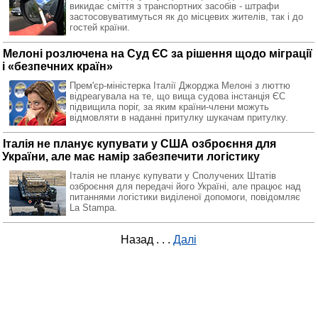
викидає сміття з транспортних засобів - штрафи
застосовуватимуться як до місцевих жителів, так і до
гостей країни.
Мелоні розлючена на Суд ЄС за рішення щодо міграції
і «безпечних країн»
Прем'єр-міністерка Італії Джорджа Мелоні з люттю
відреагувала на те, що вища судова інстанція ЄС
підвищила поріг, за яким країни-члени можуть
відмовляти в наданні притулку шукачам притулку.
Італія не планує купувати у США озброєння для
України, але має намір забезпечити логістику
Італія не планує купувати у Сполучених Штатів
озброєння для передачі його Україні, але працює над
питаннями логістики виділеної допомоги, повідомляє
La Stampa.
Назад
. . .
Далі