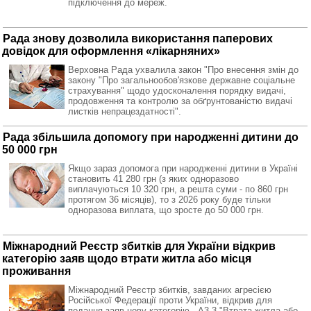
підключення до мереж.
Рада знову дозволила використання паперових
довідок для оформлення «лікарняних»
Верховна Рада ухвалила закон "Про внесення змін до
закону "Про загальнообов'язкове державне соціальне
страхування" щодо удосконалення порядку видачі,
продовження та контролю за обґрунтованістю видачі
листків непрацездатності".
Рада збільшила допомогу при народженні дитини до
50 000 грн
Якщо зараз допомога при народженні дитини в Україні
становить 41 280 грн (з яких одноразово
виплачуються 10 320 грн, а решта суми - по 860 грн
протягом 36 місяців), то з 2026 року буде тільки
одноразова виплата, що зросте до 50 000 грн.
Міжнародний Реєстр збитків для України відкрив
категорію заяв щодо втрати житла або місця
проживання
Міжнародний Реєстр збитків, завданих агресією
Російської Федерації проти України, відкрив для
подання заяв нову категорію - A3.3 "Втрата житла або