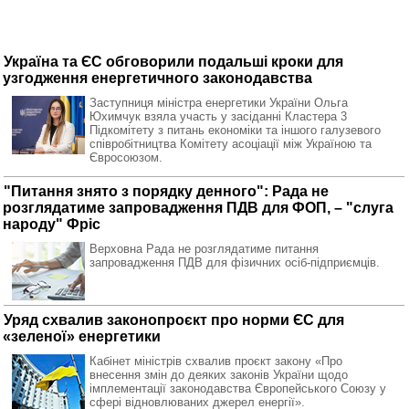
Україна та ЄС обговорили подальші кроки для
узгодження енергетичного законодавства
З
аступниця міністра енергетики України Ольга
Юхимчук взяла участь у засіданні Кластера 3
Підкомітету з питань економіки та іншого галузевого
співробітництва Комітету асоціації між Україною та
Євросоюзом.
"Питання знято з порядку денного": Рада не
розглядатиме запровадження ПДВ для ФОП, – "слуга
народу" Фріс
Верховна Рада не розглядатиме питання
запровадження ПДВ для фізичних осіб-підприємців.
Уряд схвалив законопроєкт про норми ЄС для
«зеленої» енергетики
Кабінет міністрів схвалив проєкт закону «Про
внесення змін до деяких законів України щодо
імплементації законодавства Європейського Союзу у
сфері відновлюваних джерел енергії».