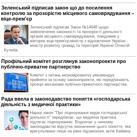
Зеленський підписав закон що до посилення
контролю за прозорістю місцевого самоврядування –
віце-прем'єр
Зеленський підписав Закон №14048 щодо
забезпечення законності та прозорості діяльності
органів місцевого самоврядування, повідомив у
вівторок віце-прем'єр-міністр з відновлення України -
міністр розвитку громад та територій України Олексій
Кулеба.
Профільний комітет розглянув законопроекти про
публічно-приватне партнерство
Комітет з питань економрозвитку рекомендує
прийняти за основу законопроекти, які передбачають
прозорі механізми публічно-приватного партнерства.
Рада ввела в законодавство поняття «господарська
діяльність з медичної практики»
Наразі закон "Про ліцензування видів господарської
діяльності" передбачає, що медична практика
підлягає ліцензуванню. Водночас у чинному
законодавстві відсутнє визначення цього поняття, яке
врегульовано лише на рівні підзаконних актів Кабміну.