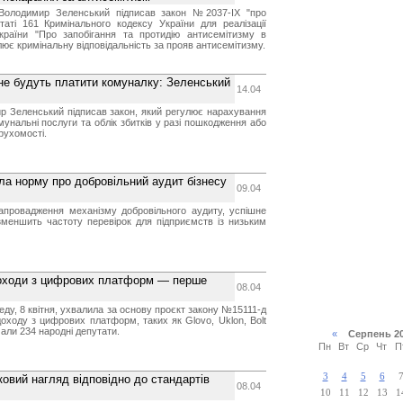
 Володимир Зеленський підписав закон №2037-IX "про
таті 161 Кримінального кодексу України для реалізації
раїни "Про запобігання та протидію антисемітизму в
лює кримінальну відповідальність за прояв антисемітизму.
не будуть платити комуналку: Зеленський
14.04
р Зеленський підписав закон, який регулює нарахування
унальні послуги та облік збитків у разі пошкодження або
рухомості.
ла норму про добровільний аудит бізнесу
09.04
апровадження механізму добровільного аудиту, успішне
зменшить частоту перевірок для підприємств із низьким
доходи з цифрових платформ — перше
08.04
ду, 8 квітня, ухвалила за основу проєкт закону №15111-д
оходу з цифрових платформ, таких як Glovo, Uklon, Bolt
мали 234 народні депутати.
«
Серпень 2
Пн
Вт
Ср
Чт
П
3
4
5
6
овий нагляд відповідно до стандартів
08.04
10
11
12
13
1