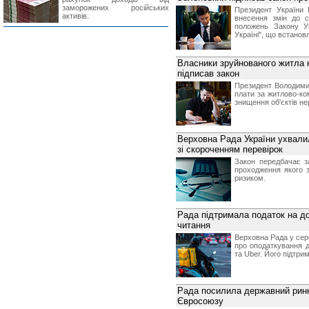
заморожених російських
Президент України
активів.
внесення змін до с
положень Закону Ук
Україні", що встанов
Власники зруйнованого житла 
підписав закон
Президент Володими
плати за житлово-ком
знищення об'єктів не
Верховна Рада України ухвали
зі скороченням перевірок
Закон передбачає з
проходження якого 
ризиком.
Рада підтримала податок на 
читання
Верховна Рада у сере
про оподаткування д
та Uber. Його підтри
Рада посилила державний ринк
Євросоюзу