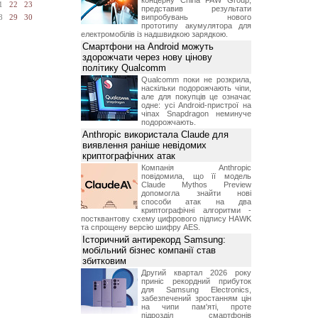
концерну China FAW Group,
1
22
23
представив результати
випробувань нового
8
29
30
прототипу акумулятора для
електромобілів із надшвидкою зарядкою.
Смартфони на Android можуть
здорожчати через нову цінову
політику Qualcomm
Qualcomm поки не розкрила,
наскільки подорожчають чіпи,
але для покупців це означає
одне: усі Android-пристрої на
чіпах Snapdragon неминуче
подорожчають.
Anthropic використала Claude для
виявлення раніше невідомих
криптографічних атак
Компанія Anthropic
повідомила, що її модель
Claude Mythos Preview
допомогла знайти нові
способи атак на два
криптографічні алгоритми -
постквантову схему цифрового підпису HAWK
та спрощену версію шифру AES.
Історичний антирекорд Samsung:
мобільний бізнес компанії став
збитковим
Другий квартал 2026 року
приніс рекордний прибуток
для Samsung Electronics,
забезпечений зростанням цін
на чипи пам'яті, проте
підрозділ смартфонів