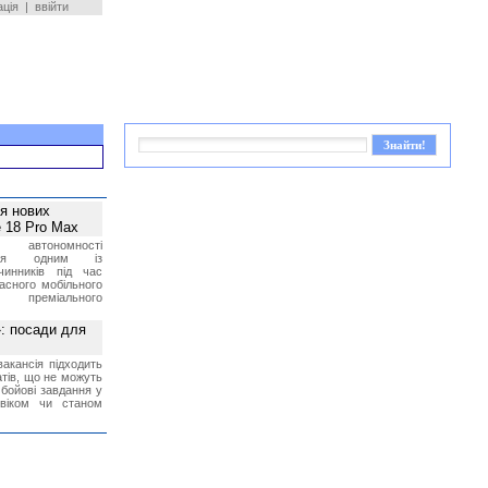
ація
|
ввійти
ея нових
 18 Pro Max
 автономності
ться одним із
чинників під час
асного мобільного
 преміального
»: посади для
акансія підходить
тів, що не можуть
бойові завдання у
 віком чи станом