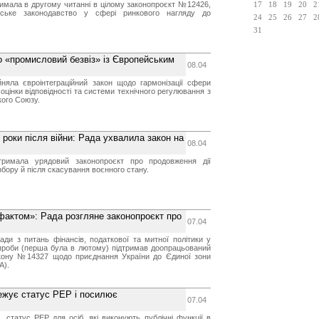
имала в другому читанні в цілому законопроєкт №12426,
17
18
19
20
2
ське законодавство у сфері ринкового нагляду до
24
25
26
27
2
31
о «промисловий безвіз» із Європейським
08.04
няла євроінтеграційний закон щодо гармонізації сфери
з оцінки відповідності та системи технічного регулювання з
ого Союзу.
 роки після війни: Рада ухвалила закон на
08.04
тримала урядовий законопроєкт про продовження дії
збору й після скасування воєнного стану.
фактом»: Рада розгляне законопроєкт про
07.04
ади з питань фінансів, податкової та митної політики у
спроби (перша була в лютому) підтримав доопрацьований
кону №14327 щодо приєднання України до Єдиної зони
A).
ежує статус РЕР і посилює
07.04
, статус РЕР для осіб, які виконують публічні функції в