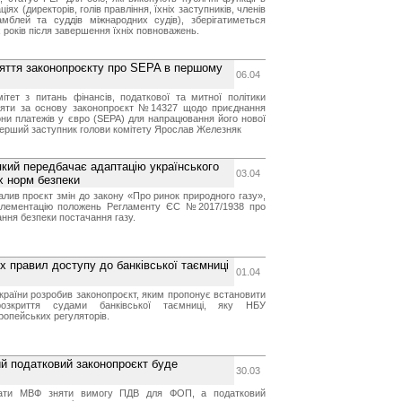
іях (директорів, голів правління, їхніх заступників, членів
мблей та суддів міжнародних судів), зберігатиметься
 років після завершення їхніх повноважень.
няття законопроєкту про SEPA в першому
06.04
ітет з питань фінансів, податкової та митної політики
няти за основу законопроєкт №14327 щодо приєднання
они платежів у євро (SEPA) для напрацювання його нової
 перший заступник голови комітету Ярослав Железняк
який передбачає адаптацію українського
03.04
х норм безпеки
валив проєкт змін до закону «Про ринок природного газу»,
плементацію положень Регламенту ЄС №2017/1938 про
ння безпеки постачання газу.
их правил доступу до банківської таємниці
01.04
країни розробив законопроєкт, яким пропонує встановити
розкриття судами банківської таємниці, яку НБУ
ропейських регуляторів.
й податковий законопроєкт буде
30.03
нати МВФ зняти вимогу ПДВ для ФОП, а податковий