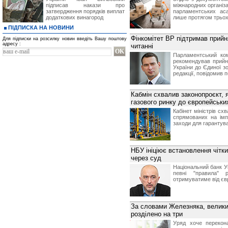
підписав накази про
міжнародних організац
затвердження порядків виплат
парламентських аса
додаткових винагород
лише протягом трьох
ПІДПИСКА НА НОВИНИ
Фінкомітет ВР підтримав прий
Для підписки на розсилку новин введіть Вашу поштову
адресу :
читанні
Парламентський ком
рекомендував прий
України до Єдиної з
редакції, повідомив
Кабмін схвалив законопроєкт, 
газового ринку до європейськи
Кабінет міністрів сх
спрямованих на ім
заходи для гарантува
НБУ ініціює встановлення чітк
через суд
Національний банк У
певні "правила" 
отримуватиме від єв
За словами Железняка, велики
розділено на три
Уряд хоче переко