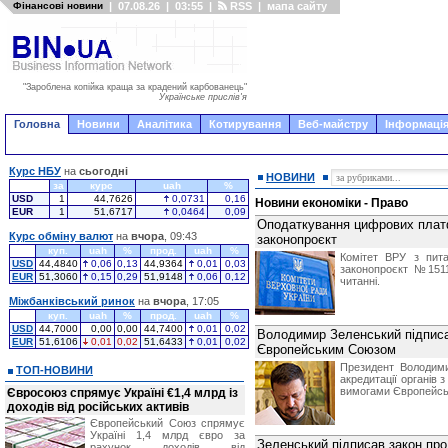
Фінансові новини
|
07.08.26
|
03:55
|
RSS
|
мапа сайту
"Зароблена копійка краща за крадений карбованець"
Українське прислів'я
Головна
Новини
Аналітика
Котирування
Веб-майстру
Інформація
Курс НБУ
на
сьогодні
НОВИНИ
за
курс
uah
%
USD
1
44,7626
0,0731
0,16
Новини економіки - Право
EUR
1
51,6717
0,0464
0,09
Оподаткування цифрових плат
Курс обміну валют
на
вчора
, 09:43
законопроєкт
куп.
uah
%
прод.
uah
%
Комітет ВРУ з пита
USD
44,4840
0,06
0,13
44,9364
0,01
0,03
законопроєкт №151
EUR
51,3060
0,15
0,29
51,9148
0,06
0,12
читанні.
Міжбанківський ринок
на
вчора
, 17:05
куп.
uah
%
прод.
uah
%
USD
44,7000
0,00
0,00
44,7400
0,01
0,02
Володимир Зеленський підписа
EUR
51,6106
0,01
0,02
51,6433
0,01
0,02
Європейським Союзом
Президент Володими
ТОП-НОВИНИ
акредитації органів 
вимогами Європейсь
Євросоюз спрямує Україні €1,4 млрд із
доходів від російських активів
Європейський Союз спрямує
Україні 1,4 млрд євро за
Зеленський підписав закон про
рахунок доходів від