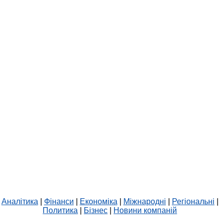
Аналітика
|
Фінанси
|
Економіка
|
Міжнародні
|
Регіональні
|
Политика
|
Бізнес
|
Новини компаній