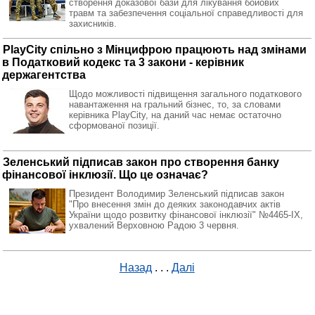
створення доказової бази для лікування бойових
травм та забезпечення соціальної справедливості для
захисників.
PlayCity спільно з Мінцифрою працюють над змінами
в Податковий кодекс та 3 закони - керівник
держагентства
Щодо можливості підвищення загального податкового
навантаження на гральний бізнес, то, за словами
керівника PlayCity, на даний час немає остаточно
сформованої позиції.
Зеленський підписав закон про створення банку
фінансової інклюзії. Що це означає?
Президент Володимир Зеленський підписав закон
"Про внесення змін до деяких законодавчих актів
України щодо розвитку фінансової інклюзії" №4465-ІХ,
ухвалений Верховною Радою 3 червня.
Назад
. . .
Далі