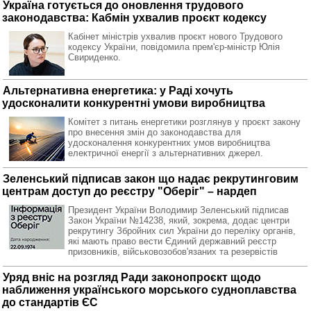
Україна готується до оновлення трудового
законодавства: Кабмін ухвалив проєкт кодексу
Кабінет міністрів ухвалив проєкт нового Трудового
кодексу України, повідомила прем'єр-міністр Юлія
Свириденко.
Альтернативна енергетика: у Раді хочуть
удосконалити конкурентні умови виробництва
Комітет з питань енергетики розглянув у проєкт закону
про внесення змін до законодавства для
удосконалення конкурентних умов виробництва
електричної енергії з альтернативних джерел.
Зеленський підписав закон що надає рекрутинговим
центрам доступ до реєстру "Оберіг" – нардеп
Президент України Володимир Зеленський підписав
Закон України №14238, який, зокрема, додає центри
рекрутингу Збройних сил України до переліку органів,
які мають право вести Єдиний державний реєстр
призовників, військовозобов'язаних та резервістів
Уряд вніс на розгляд Ради законопроєкт щодо
наближення українського морського судноплавства
до стандартів ЄС