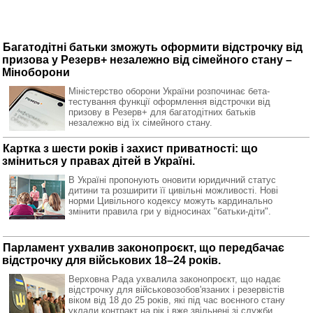
Багатодітні батьки зможуть оформити відстрочку від
призова у Резерв+ незалежно від сімейного стану –
Міноборони
Міністерство оборони України розпочинає бета-
тестування функції оформлення відстрочки від
призову в Резерв+ для багатодітних батьків
незалежно від їх сімейного стану.
Картка з шести років і захист приватності: що
зміниться у правах дітей в Україні.
В Україні пропонують оновити юридичний статус
дитини та розширити її цивільні можливості. Нові
норми Цивільного кодексу можуть кардинально
змінити правила гри у відносинах "батьки-діти".
Парламент ухвалив законопроєкт, що передбачає
відстрочку для військових 18–24 років.
Верховна Рада ухвалила законопроєкт, що надає
відстрочку для військовозобов'язаних і резервістів
віком від 18 до 25 років, які під час воєнного стану
уклали контракт на рік і вже звільнені зі служби.