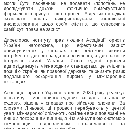
могли бути пасивними, не подавати клопотань, не
досліджувати докази і фактично обмежуватися
формальною присутністю в процесі. У деяких випадках
захисники навіть використовували зневажливі
висловлювання щодо своїх клієнтів, що суперечить
самій суті права на захист.
Директорка Інституту прав людини Асоціації юристів
України наголосила, що ефективний захист
обвинувачених у справах про військові злочини
потрібен не для виправдання злочинців, а для захисту
інтересів самої України. Якщо судові процеси
відповідатимуть міжнародним стандартам, це зміцнить
позицію України як правової держави та знизить ризик
подальшого оскарження вироків у міжнародних
інстанціях.
Асоціація юристів України з липня 2023 року реалізує
ініціативу з моніторингу судових засідань та аналізу
судових рішень у справах про військові злочини. За
словами Ліньової, ці процеси перебувають у центрі
уваги міжнародної спільноти, оскільки вони пов'язані не
лише з покаранням винних, а й із майбутньою системою
компенсацій, відновленням справедливості та
міжнародною репутацією України.