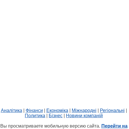
Аналітика
|
Фінанси
|
Економіка
|
Міжнародні
|
Регіональні
|
Политика
|
Бізнес
|
Новини компаній
Вы просматриваете мобильную версию сайта.
Перейти на