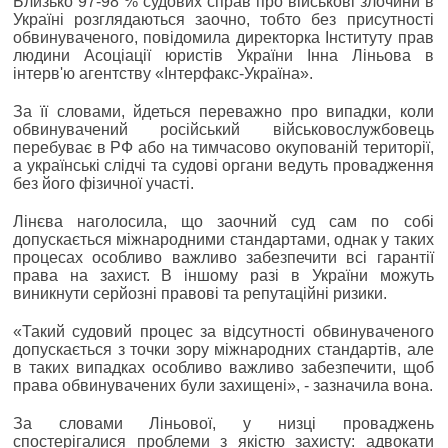
Близько 97-98 % судових справ про військові злочини в
Україні розглядаються заочно, тобто без присутності
обвинуваченого, повідомила директорка Інституту прав
людини Асоціації юристів України Інна Ліньова в
інтерв'ю агентству «Інтерфакс-Україна».
За її словами, йдеться переважно про випадки, коли
обвинувачений російський військовослужбовець
перебуває в РФ або на тимчасово окупованій території,
а українські слідчі та судові органи ведуть провадження
без його фізичної участі.
Лінєва наголосила, що заочний суд сам по собі
допускається міжнародними стандартами, однак у таких
процесах особливо важливо забезпечити всі гарантії
права на захист. В іншому разі в України можуть
виникнути серйозні правові та репутаційні ризики.
«Такий судовий процес за відсутності обвинуваченого
допускається з точки зору міжнародних стандартів, але
в таких випадках особливо важливо забезпечити, щоб
права обвинувачених були захищені», - зазначила вона.
За словами Ліньової, у низці проваджень
спостерігалися проблеми з якістю захисту: адвокати